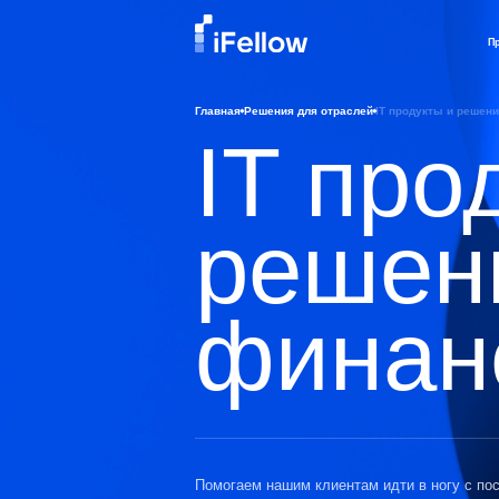
П
Главная
Решения для отраслей
IT продукты и решен
IT про
решен
финан
Помогаем нашим клиентам идти в ногу с п