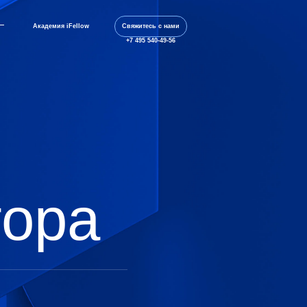
Академия iFellow
Свяжитесь с нами
+7 495 540-49-56
тора