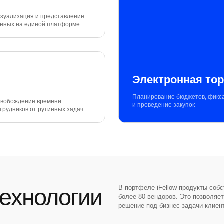
зуализация и представление
нных на единой платформе
Электронная то
Планирование бюджетов, фикс
вобождение времени
и проведение закупок
трудников от рутинных задач
ехнологии
В портфеле iFellow продукты собс
более 80 вендоров. Это позволяе
решение под бизнес-задачи клиен