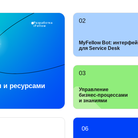
Разработка
iFellow
MyFellow Bot: интерфей
для Service Desk
 и ресурсами
Управление
бизнес-процессами
и знаниями