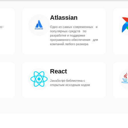
Atlassian
ес-
Одно из самых современных и
популярных средств по
разработке и поддержке
программного обеспечения для
компаний любого размера
React
JavaScript-библиотека с
открытым исходным кодом