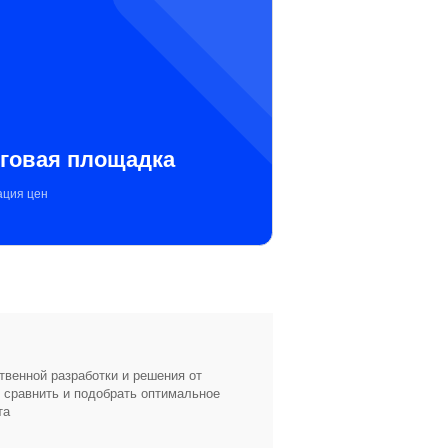
рговая площадка
ация цен
твенной разработки и решения от
т сравнить и подобрать оптимальное
та