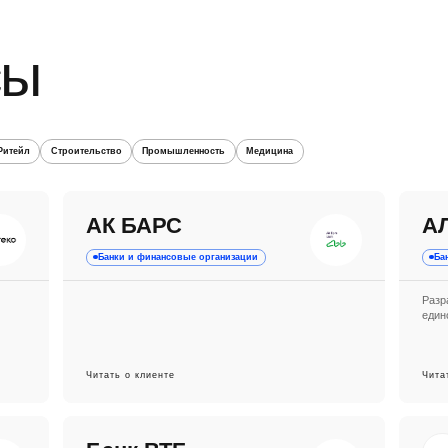
сы
Ритейл
Строительство
Промышленность
Медицина
АК БАРС
А
Банки и финансовые организации
Ба
Разр
един
Читать о клиенте
Чита