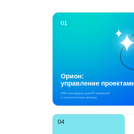
Орион:
управление проектами
ERP-платформа для ИТ-компаний
и технологичных команд