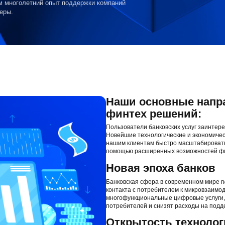
м многолетний опыт поддержки компаний
еры.
Наши основные напра
финтех решений:
Пользователи банковских услуг заинтер
Новейшие технологические и экономиче
нашим клиентам быстро масштабировать
помощью расширенных возможностей фи
Новая эпоха банков
Банковская сфера в современном мире г
контакта с потребителем к микровзаимо
многофункциональные цифровые услуги,
потребителей и снизят расходы на подд
Открытость техноло