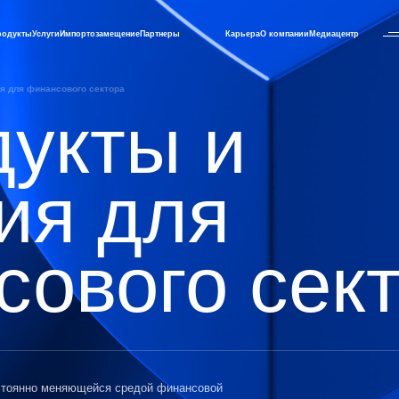
родукты
Услуги
Импортозамещение
Партнеры
Карьера
О компании
Медиацентр
ия для финансового сектора
дукты и
ия для
сового сек
остоянно меняющейся средой финансовой