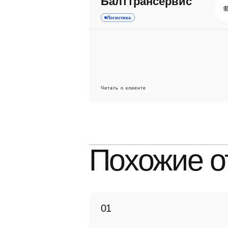
Балттрансервис
Логистика
Читать о клиенте
Похожие о