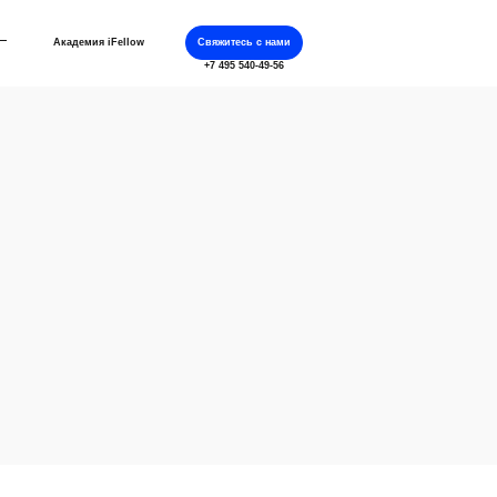
Академия iFellow
Свяжитесь с нами
+7 495 540-49-56