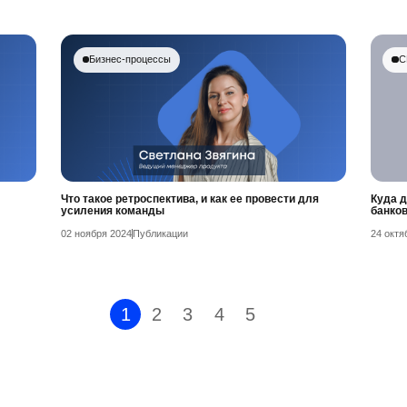
Бизнес-процессы
С
Что такое ретроспектива, и как ее провести для
Куда 
усиления команды
банко
02 ноября 2024
Публикации
24 октя
1
2
3
4
5