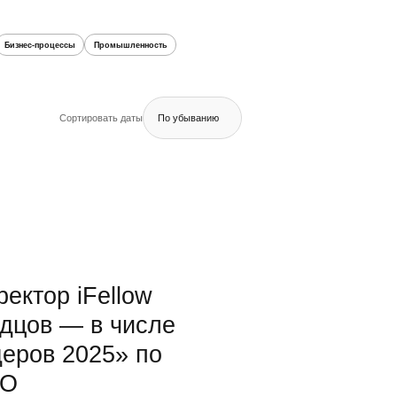
Бизнес-процессы
Промышленность
Сортировать даты
По убыванию
ектор iFellow
дцов — в числе
деров 2025» по
IO