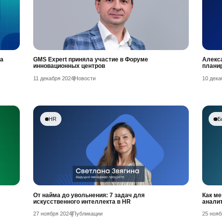
а
GMS Expert приняла участие в Форуме
Алекса
инновационных центров
плани
11 декабря 2024
Новости
10 дека
HR
Б
От найма до увольнения: 7 задач для
Как ме
искусственного интеллекта в HR
анали
27 ноября 2024
Публикации
25 нояб