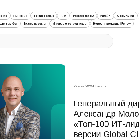
ение
Рынок ИТ
Тестирование
RPA
Разработка ПО
Ритейл
О компании
елеграм-бот
Бизнес-проекты
Интервью сотрудников
Новости команды iFellow
29 мая 2025
Новости
Генеральный дир
Александр Моло
«Топ-100 ИТ-ли
версии Global C