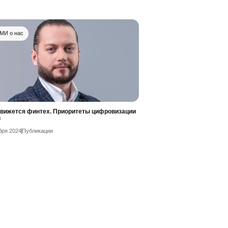
МИ о нас
движется финтех. Приоритеты цифровизации
в
бря 2024
Публикации