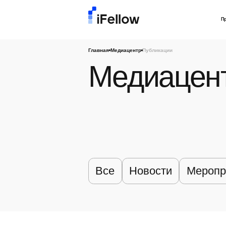
П
Главная
Медиацентр
Публикации
Медиацен
Все
Новости
Меропр