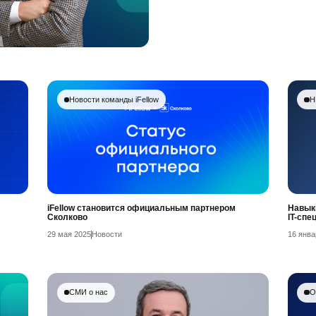
Новости команды iFellow
H
iFellow становится официальным партнером
Навыки
Сколково
IT-спе
29 мая 2025
Новости
16 янва
СМИ о нас
О