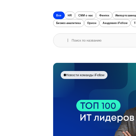
Все
HR
СМИ о нас
Финтех
Импортозамещ
Бизнес-аналитика
Орион
Академия iFellow
Т
Новости команды iFellow