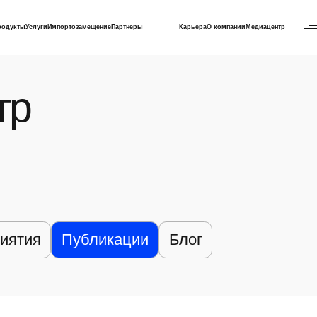
родукты
Услуги
Импортозамещение
Партнеры
Карьера
О компании
Медиацентр
тр
иятия
Публикации
Блог