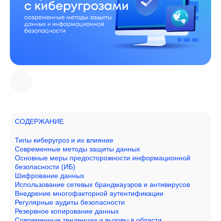
СОДЕРЖАНИЕ
Типы киберугроз и их влияние
Современные методы защиты данных
Основные меры предосторожности информационной
безопасности (ИБ)
Шифрование данных
Использование сетевых брандмауэров и антивирусов
Внедрение многофакторной аутентификации
Регулярные аудиты безопасности
Резервное копирование данных
Современные тенденции и вызовы в области