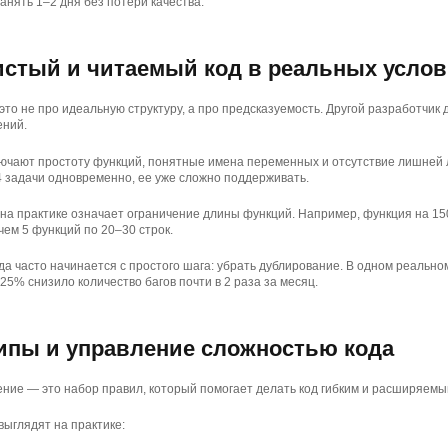
анять 1–2 дня без потери качества.
чистый и читаемый код в реальных усло
 это не про идеальную структуру, а про предсказуемость. Другой разработчик
ений.
ючают простоту функций, понятные имена переменных и отсутствие лишней л
 задачи одновременно, ее уже сложно поддерживать.
 на практике означает ограничение длины функций. Например, функция на 150
чем 5 функций по 20–30 строк.
ода часто начинается с простого шага: убрать дублирование. В одном реальн
25% снизило количество багов почти в 2 раза за месяц.
ипы и управление сложностью кода
ние — это набор правил, который помогает делать код гибким и расширяемы
выглядят на практике: