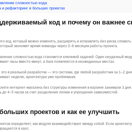
авление сложностью кода
а и рефакторинг в больших проектах
ддерживаемый код и почему он важнее с
о код, который можно изменять, расширять и исправлять без риска сломать 
, который экономит время команды через 3–6 месяцев работы проекта.
равление сложностью кода становится ключевой задачей. Один неудачный мод
мают часы вместо минут, а баги появляются в неожиданных местах.
это в реальной разработке — это система, где любой разработчик за 1–2 дня
анимает неделю, архитектура уже проблемная.
роекте интернет-магазина без структуры изменения в корзине занимали 3 дня
ь до 4–5 часов за счет разделения логики и упрощения зависимостей.
больших проектов и как ее улучшить
ектов определяет, как модули взаимодействуют между собой. Если архитекту
ращается в хаос.