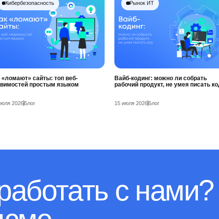
Кибербезопасность
Рынок ИТ
 «ломают» сайты: топ веб-
Вайб-кодинг: можно ли собрать
звимостей простым языком
рабочий продукт, не умея писать ко
июля 2026
Блог
15 июля 2026
Блог
работать с нами?