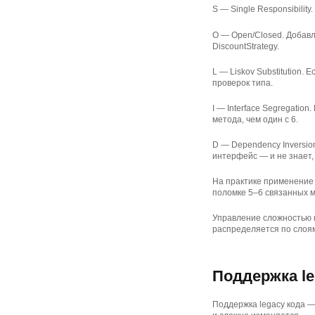
S — Single Responsibility
O — Open/Closed. Добавл
DiscountStrategy.
L — Liskov Substitution.
проверок типа.
I — Interface Segregatio
метода, чем один с 6.
D — Dependency Inversio
интерфейс — и не знает,
На практике применение 
поломке 5–6 связанных 
Управление сложностью к
распределяется по слоя
Поддержка le
Поддержка legacy кода —