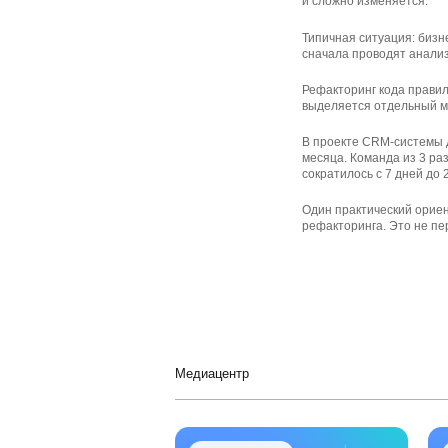
и сложно изменяется.
Типичная ситуация: бизн
сначала проводят анализ
Рефакторинг кода прави
выделяется отдельный мо
В проекте CRM-системы д
месяца. Команда из 3 ра
сократилось с 7 дней до 
Один практический ориен
рефакторинга. Это не пе
Медиацентр