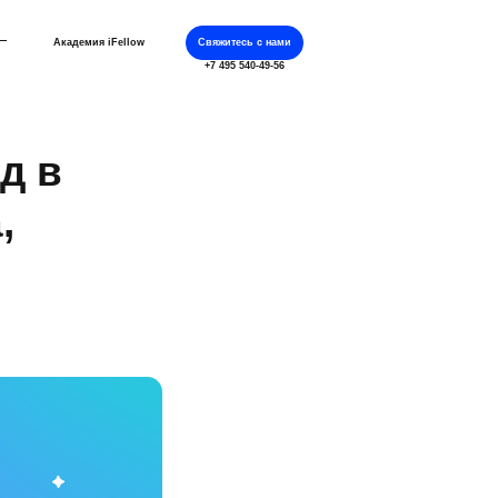
Академия iFellow
Свяжитесь с нами
+7 495 540-49-56
д в
,