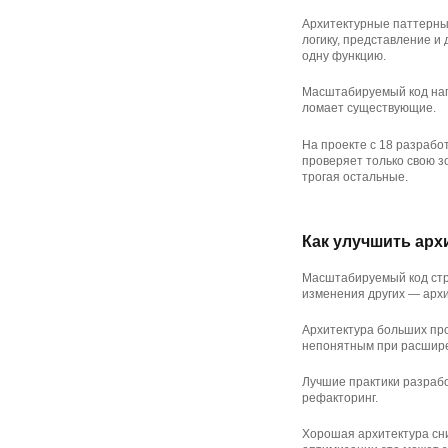
Архитектурные паттерны 
логику, представление и
одну функцию.
Масштабируемый код нап
ломает существующие.
На проекте с 18 разрабо
проверяет только свою з
трогая остальные.
Как улучшить арх
Масштабируемый код стр
изменения других — архи
Архитектура больших про
непонятным при расшире
Лучшие практики разраб
рефакторинг.
Хорошая архитектура сн