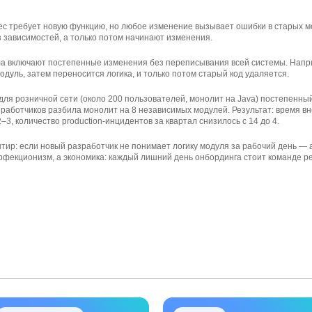
ес требует новую функцию, но любое изменение вызывает ошибки в старых мо
 зависимостей, а только потом начинают изменения.
ла включают постепенные изменения без переписывания всей системы. Напр
дуль, затем переносится логика, и только потом старый код удаляется.
ля розничной сети (около 200 пользователей, монолит на Java) постепенны
зработчиков разбила монолит на 8 независимых модулей. Результат: время 
2–3, количество production-инцидентов за квартал снизилось с 14 до 4.
тир: если новый разработчик не понимает логику модуля за рабочий день — 
рфекционизм, а экономика: каждый лишний день онбординга стоит команде р