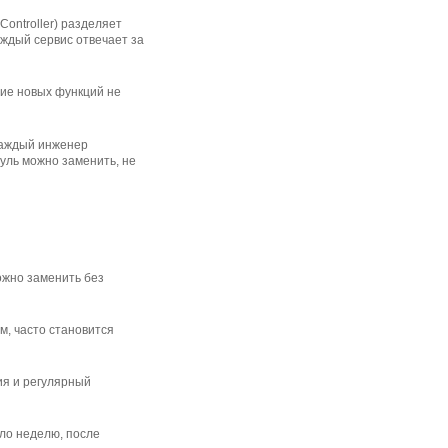
ontroller) разделяет
аждый сервис отвечает за
ние новых функций не
 каждый инженер
дуль можно заменить, не
ожно заменить без
м, часто становится
ия и регулярный
ло неделю, после