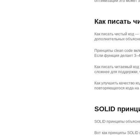
оптимизации это может з
Как писать 
Как писать чистый код —
дополнительных объясн
Принципы clean code вкл
Если функция делает 3–4
Как писать читаемый код
сложнее для поддержки, 
Как улучшить качество к
повторяющегося кода на 
SOLID принц
SOLID принципы объясне
Вот как принципы SOLID 