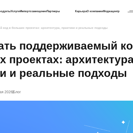
родукты
Услуги
Импортозамещение
Партнеры
Карьера
О компании
Медиацентр
 код в больших проектах: архитектура, практики и реальные подходы
сать поддерживаемый ко
 проектах: архитектура
ки и реальные подходы
ая 2026
Блог