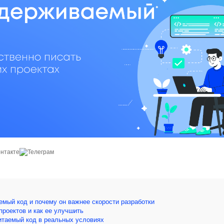
емый код и почему он важнее скорости разработки
проектов и как ее улучшить
читаемый код в реальных условиях