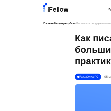
П
Главная
Медиацентр
Блог
Как писать поддерживаемый
Как пи
больших
практи
05 м
Разработка ПО