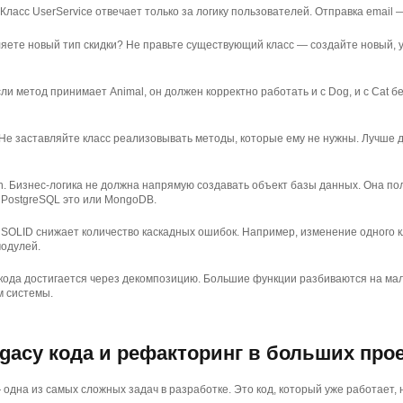
. Класс UserService отвечает только за логику пользователей. Отправка email 
яете новый тип скидки? Не правьте существующий класс — создайте новый,
 Если метод принимает Animal, он должен корректно работать и с Dog, и с Cat
n. Не заставляйте класс реализовывать методы, которые ему не нужны. Лучше
n. Бизнес-логика не должна напрямую создавать объект базы данных. Она пол
 PostgreSQL это или MongoDB.
SOLID снижает количество каскадных ошибок. Например, изменение одного к
модулей.
ода достигается через декомпозицию. Большие функции разбиваются на мале
м системы.
gacy кода и рефакторинг в больших про
 одна из самых сложных задач в разработке. Это код, который уже работает,