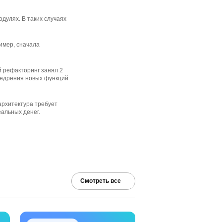
дулях. В таких случаях
имер, сначала
й рефакторинг занял 2
внедрения новых функций
архитектура требует
еальных денег.
Смотреть все