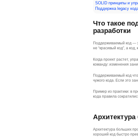
SOLID принципы и упр
Поддержка legacy код
Что такое по
разработки
Поддерживаемый код — эт
не “красивый код”, а код
Когда проект растет, уп
команду: изменения зани
Поддерживаемый код что 
чужого кода. Если это з
Пример из практики: в п
кода правила сократилис
Архитектура 
Архитектура больших про
хороший код быстро прев