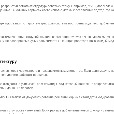
разработки помогают структурировать систему. Например, MVC (Model-View-C
 данные. В больших сервисах часто используют микросервисный подход, где к
рямую зависит от архитектуры. Если система построена модульно, добавле
тчиками изоляция модулей снизила время code review с 4 часов до 50 минут:
ону, не разбираясь в чужих зависимостях. Принцип работает, пока каждый мо
итектуру
оится через модульность и независимость компонентов. Если один модуль м
тектура уже работает правильно.
ектов должна учитывать рост команды. Код, который понятен 2 разработчика
нии до 10–15 человек.
отки ПО включают документирование решений, единые стандарты кодирован
ижает стоимость изменений. Если раньше добавление новой функции занима