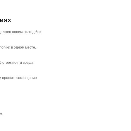
виях
 должен понимать код без
огики в одном месте.
 строк почти всегда
ом проекте сокращение
м.