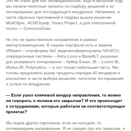
Это не стало для нас неожиданностью, ещё в прошлом году
мы начали пилотные проекты по подбору решений и их
тестированию для последующего внедрения. Например, в
части офисных приложений в лидеры вышли решения
МойОфис, АСМОграф, Visary Project, а для электронной
почты — CommuniGate.
Но это не единственное направление в рамках
импортозамещения. В нашем портфеле есть и замена
VMware – платформа Veil, видеоконференцсвязь IVA MCU,
операционные системы – Astra Linux и BaseALT, решение
для резервного копирования – Кибер Бэкап, BI – Luxms BI,
Modus BI, Polymatica — и это только небольшая часть. Мы
готовы предложить рынку продукты порядка 40 вендоров и
консалтинг в части выбора решения, пилотное тестирование
и услуги по внедрению.
— Если ушел ключевой вендор направления, то можно
ли говорить о полном его закрытии? И что происходит
с сотрудниками, которые работали на соответствующих
проектах?
Мы ищем других партнеров, если не находим, то
оптимизируем направление. Я не говорю про его закрытие, я