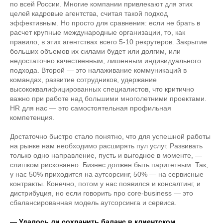
по всей России. Многие компании привлекают для этих
целей кадровые агентства, считая такой подход
эффективным. Но просто для сравнения: если не брать в
расчет крупные международные организации, то, как
правило, в этих агентствах всего 5-10 рекрутеров. Закрытие
больших объемов их силами будет или долгим, или
недостаточно качественным, лишенным индивидуального
подхода. Второй — это налаживание коммуникаций в
командах, развитие сотрудников, удержание
высококвалифицированных специалистов, что критично
важно при работе над большими многолетними проектами.
HR для нас — это самостоятельная профильная
компетенция.
Достаточно быстро стало понятно, что для успешной работы
на рынке нам необходимо расширять пул услуг. Развивать
только одно направление, пусть и выгодное в моменте, —
слишком рискованно. Бизнес должен быть паритетным. Так,
у нас 50% приходится на аутсорсинг, 50% — на сервисные
контракты. Конечно, потом у нас появился и консалтинг, и
дистрибуция, но если говорить про core-business — это
сбалансированная модель аутсорсинга и сервиса.
— Удалось ли сохранить баланс в клиентском