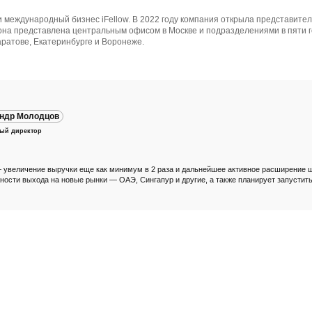
 международный бизнес iFellow. В 2022 году компания открыла представите
она представлена центральным офисом в Москве и подразделениями в пяти г
аратове, Екатеринбурге и Воронеже.
ндр Молодцов
ный директор
— увеличение выручки еще как минимум в 2 раза и дальнейшее активное расширение 
ости выхода на новые рынки — ОАЭ, Сингапур и другие, а также планирует запустит