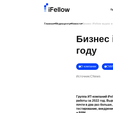
П
Главная
Медиацентр
Новости
Бизнес iFellow вырос в
Бизнес 
году
О компании
СМИ 
Источник:
CNews
Группа ИТ-компаний iFe
работы за 2022 год. Выр
почти в два раз больше
тестирование, внедрен
и BPM.