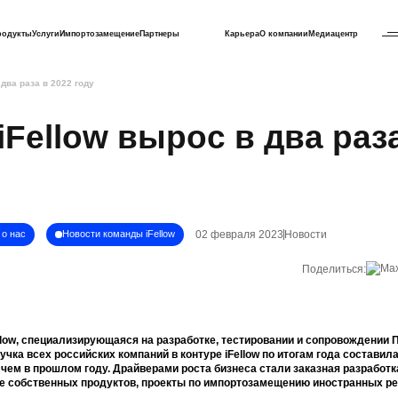
родукты
Услуги
Импортозамещение
Партнеры
Карьера
О компании
Медиацентр
 два раза в 2022 году
iFellow вырос в два раз
02 февраля 2023
Новости
о нас
Новости команды iFellow
Поделиться:
llow, специализирующаяся на разработке, тестировании и сопровождении 
учка всех российских компаний в контуре iFellow по итогам года составила
, чем в прошлом году. Драйверами роста бизнеса стали заказная разработ
ие собственных продуктов, проекты по импортозамещению иностранных ре