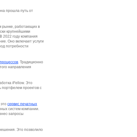
она прошла путь от
ом рынке, работающих в
ески крупнейшими
 В 2022 году компания
ие. Оно включает услуги
под потребности
 процессов
. Традиционно
этого направления
ботка iFellow. Это
ь портфелем проектов с
 это
сервис печатных
нных систем компании.
изнес-запросы
 решения. Это позволило