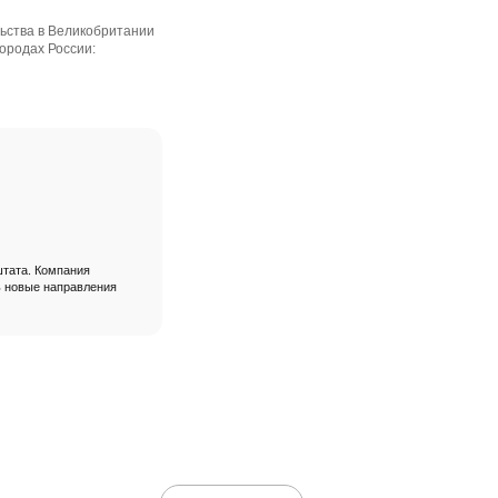
льства в Великобритании
ородах России:
штата. Компания
ь новые направления