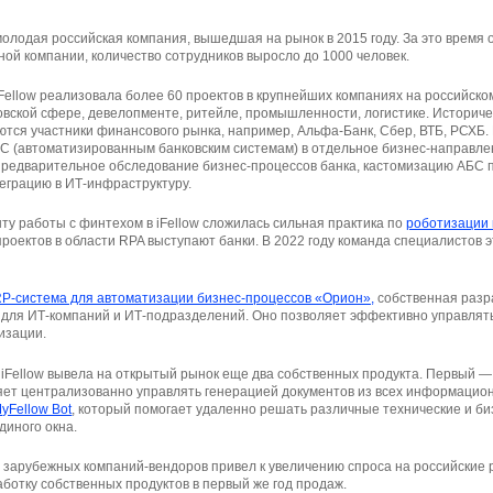
молодая российская компания, вышедшая на рынок в 2015 году. За это время 
ой компании, количество сотрудников выросло до 1000 человек.
iFellow реализовала более 60 проектов в крупнейших компаниях на российск
овской сфере, девелопменте, ритейле, промышленности, логистике. Историч
яются участники финансового рынка, например, Альфа-Банк, Сбер, ВТБ, РСХБ.
С (автоматизированным банковским системам) в отдельное бизнес-направлен
 предварительное обследование бизнес-процессов банка, кастомизацию АБС 
теграцию в ИТ-инфраструктуру.
у работы с финтехом в iFellow сложилась сильная практика по
роботизации
роектов в области RPA выступают банки. В 2022 году команда специалистов 
P-система для автоматизации бизнес-процессов «Орион»,
собственная разра
для ИТ-компаний и ИТ-подразделений. Оно позволяет эффективно управлят
изации.
 iFellow вывела на открытый рынок еще два собственных продукта. Первый —
ляет централизованно управлять генерацией документов из всех информацио
yFellow Bot
, который помогает удаленно решать различные технические и б
диного окна.
а зарубежных компаний-вендоров привел к увеличению спроса на российские
аботку собственных продуктов в первый же год продаж.