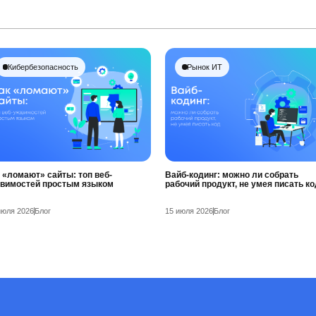
Кибербезопасность
Рынок ИТ
 «ломают» сайты: топ веб-
Вайб-кодинг: можно ли собрать
звимостей простым языком
рабочий продукт, не умея писать ко
июля 2026
Блог
15 июля 2026
Блог