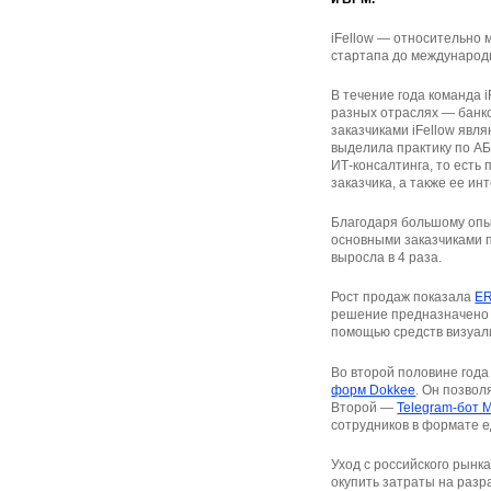
iFellow — относительно 
стартапа до международн
В течение года команда 
разных отраслях — банк
заказчиками iFellow явл
выделила практику по АБ
ИТ-консалтинга, то есть
заказчика, а также ее ин
Благодаря большому опыт
основными заказчиками п
выросла в 4 раза.
Рост продаж показала
ER
решение предназначено 
помощью средств визуал
Во второй половине года
форм Dokkee
. Он позво
Второй —
Telegram-бот M
сотрудников в формате е
Уход с российского рынк
окупить затраты на разр