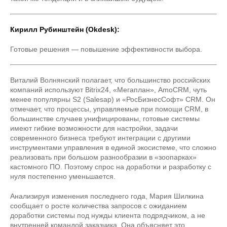
Кирилл Рубинштейн (Okdesk):
Готовые решения — повышение эффективности выбора.
Виталий Волнянский полагает, что большинство российских
компаний используют Bitrix24, «Мегаплан», AmoCRM, чуть
менее популярны S2 (Salesap) и «РосБизнесСофт» CRM. Он
отмечает, что процессы, управляемые при помощи CRM, в
большинстве случаев унифицированы, готовые системы
имеют гибкие возможности для настройки, задачи
современного бизнеса требуют интеграции с другими
инструментами управления в единой экосистеме, что сложно
реализовать при большом разнообразии в «зоопарках»
кастомного ПО. Поэтому спрос на доработки и разработку с
нуля постепенно уменьшается.
Анализируя изменения последнего года, Мария Шилкина
сообщает о росте количества запросов с ожиданием
доработки системы под нужды клиента подрядчиком, а не
внутренней командой заказчика. Она объясняет это