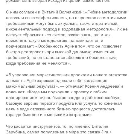
должен быть выбран исходя из целей, заключает он.
С ним согласен и Виталий Волнянский: «Гибкие методологии
показали свою эффективность, но в проектах со статичными
требованиями могут быть актуальны также итеративный,
инкрементальный подход и водопадная методология». Их не
следует сбрасывать со счетов, важно знать, где и как
применять такую методологию, напоминает он и
подчеркивает: «Особенность Agile в том, что он позволяет
быстро реагировать при высокой динамике изменения
требований, но он становится абсолютно бесполезным,
когда требования не меняются».
«В управлении маркетинговыми проектами нашего агентства
элементы Agile зарекомендовали себя как дающие
максимальный результат», — отмечает Ксения Андреева и
поясняет: «Когда мы подходили к проекту с гибким
планированием, очень быстро внедряя работоспособную
базовую версию первого продукта или услуги, то конечная
цель в виде отлаженного бизнес-процесса достигалась
гораздо быстрее и с меньшими затратами».
Что касается инструментов, то, по мнению Виталия
Зарубина, самая популярная в мире это связка Jira +