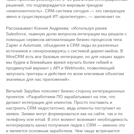
решений, что подтверждается мировым трендом
«компонентность». CRM-система сегодня — это связующее
звено в существующей ИТ-архитектуре», — заключает он.
Рассказывает Ксения Андреева: «Используя ранее
Salesforce, львиную долю вопросов интеграции мы решали с
помощью сервисов автоматизации бизнес-процессов типа
Zapier и Automate, объединяя в CRM лиды из различных
источников и синхронизируясь с системой директ-мейла. В
WireCRM есть все базовые интеграции, но для наших задач
мы будем в ближайшее время изучать более гибкий и
продвинутый вариант с API и Webhooks, позволяющий
запускать триггеры и действия по всем ключевым объектам
значимых для нас приложений».
Виталий Зарубин поясняет бизнес-сторону интеграционных
проектов: «Разработчики ПО зарабатывают на том, что
делают интеграции для клиентов. Просто поставить и
настроить CRM недостаточно, ведь клиенты поступают из
заявок. Заявки могут формироваться как на сайте, так и по
телефону или email. В этот момент возникает необходимость
интегрировать канал получения лидов с CRM — именно это
и является основным заработком. Чем чаще встречается