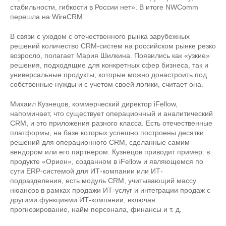
стабильности, гибкости в России нет». В итоге NWComm
перешла на WireCRM.
В связи с уходом с отечественного рынка зарубежных
решений количество CRM-систем на российском рынке резко
возросло, полагает Мария Шилкина. Появились как «узкие»
решения, подходящие для конкретных сфер бизнеса, так и
универсальные продукты, которые можно донастроить под
собственные нужды и с учетом своей логики, считает она.
Михаил Кузнецов, коммерческий директор iFellow,
напоминает, что существует операционный и аналитический
CRM, и это приложения разного класса. Есть отечественные
платформы, на базе которых успешно построены десятки
решений для операционного CRM, сделанные самим
вендором или его партнером. Кузнецов приводит пример: в
продукте «Орион», созданном в iFellow и являющемся по
сути ERP-системой для ИТ-компании или ИТ-
подразделения, есть модуль CRM, учитывающий массу
нюансов в рамках продажи ИТ-услуг и интеграции продаж с
другими функциями ИТ-компании, включая
прогнозирование, найм персонала, финансы и т. д.