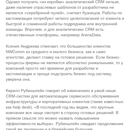
Однако получить «из коробки» аналитический CRM нельзя,
даже наличие отраслевых шаблонов от разработчика не
является «серебряной пулей», считает Кузнецов. Работы по
кастомизации потребуют четкого целеполагания от клиента и
быстрой и слаженной работы подрядчика или внутренней
команды. Впрочем, и для аналитических CRM есть
отечественные платформы, например ArenaData.
Ксения Андреева отмечает, что большинство клиентов
NWComm из среднего и малого бизнеса, как и само
агентство, делают ставку на готовое решение. Если бизнес-
процессы фирмы не являются абсолютно уникальными, то у
компаний просто нет времени для разработки и
кастомизации и проще подстроить бизнес под систему,
уверена она.
Кирилл Рубинштейн говорит об изменениях в узкой нише:
CRM-систем для автоматизации сервисного обслуживания
инфраструктуры и корпоративных клиентов (также известных
как help desk). «В последний год мы видим, что крупные
компании все чаще смотрят в сторону готовых решений. В
прямом смысле это можно назвать повышением
эффективности выбора». Рубинштейн ожидает продолжения
такой же тенденции и в ближайшем будущем.