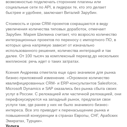
возможностью подключать сторонние плагины или
социальные сети по API, в лидерах те, кто это делает
быстрее и удобнее, заключает Виталий Зарубин.
Стоимость и сроки CRM-проектов сокращаются в виду
увеличения количества типовых доработок, отмечает
Зарубин. Мария Шилкина считает, что возросло количество
интеграционных проектов по переносу с импортного ПО, в
которых цена напрямую зависит от изначально
использованного решения, количества интеграций и так
далее. От 100 тысяч за комплексный переезд до нескольких
миллионов: речь идет о таких затратах.
Ксения Андреева отметила еще одно значимое для рынка
бизнес-приложений изменение. «Огромное количество
квалифицированных CRM- и ERP-консультантов Salesforce,
Microsoft Dynamics и SAP оказались без рынка сбыта своих
услуг в России. С релокацией или частичной релокацией, они
перефокусируются на западный рынок, предлагая свои
услуги там, где ранее у них не было значимого бизнес-
интереса. Все это приводит к перенасыщению рынка и
повышенной конкуренции в странах Европы, СНГ, Арабских
Эмиратах, Турции».
Услуга