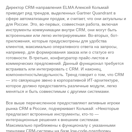
Директор CRM-направления ELMA Алексей Кольмай
приводит ряд трендов, выделенных Gartner Quandrant в
сфере автоматизации продаж, и считает, что они актуальны и
для России. Это, во-первых, совместная работа, включая
инструменты коммуникации внутри CRM, они могут быть
встроенными или легко интегрируемыми. Во-вторых, бот-
приложения, которые предусмотрены для удобства
клиентов, максимально оперативного ответа на запросы,
например, для формирования заказа или о статусе его
готовности. В-третьих, конфигуратор прайс-листов и
коммерческих предложений. Данный функционал требуется
встраивать или интегрировать с CRM. И наконец,
компонентность/модульность. Тренд говорит о том, что CRM
— это связующее звено в корпоративной ИТ-архитектуре,
которое должно предоставлять различные модули, легко
меняться и быть совместимым с другими системами.
Все выше перечисленное предоставляют активные игроки
рынка CRM в России, подчеркивает Кольмай: «Некоторые
предлагают встроенные инструменты, кто-то —
интеграционные решения к внешним системам.
Максимально приближены к функционалу с указанными
трендами CRM-системы на базе low-code-платформ».