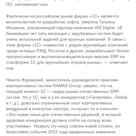
ПО, напоминает она.
Фактически на российском рынке фирма «1С» является
монополистом по разработке софта, уверена Татьяна
Мошкина, управляющий партнер компании IAS Digital. «В
ближайшие лет пять миграция с зарубежных систем будет
очень актуальной задачей для крупных компаний. В связи с
этим фирма «1С» совместно с рядом крупнейших компаний,
среди которых РЖД, Росатом и другие, разрабатывает более
прогрессивную и высокопроизводительную версию ERP на
платформе 1С для крупнейших игроков рынка», — отмечает
она.
Никита Журавский, заместитель руководителя практики
корпоративных систем RAMAX Group, уверен, что на
текущий момент 1С — лидер рынка отечественных ERP-
систем. Но у 1С, как и у ее конкурентов («Галактика», Global
и т. д.), довольно ограниченный опыт корпоративных
внедрений в enterprise-секторе, полагает он и поясняет:
«Это новая ниша для отечественных решений, в которой
здоровая конкуренция должна пойти на пользу всем
участникам». Назвать эту нишу совсем новой сложно, но
безусловно события 2022 года кардинально изменили