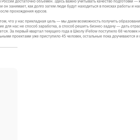
 России достаточно объемен. Здесь важно учитывать качество подготовки — 
и он занимает, как долго затем люди будут находиться в поисках работы и на
осле прохождения курсов.
 том, что у нас прикладная цель — мы даем возможность получить образовани
ие для нас не способ заработка, а способ решить бизнес-задачу — дать отра
ется. За первый квартал текущего года в Школу iFellow поступило 68 человек
льными проектами уже приступило 45 человек, остальные пока доучиваются и 