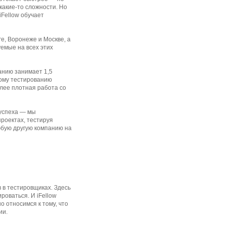
какие-то сложности. Но
Fellow обучает
е, Воронеже и Москве, а
емые на всех этих
анию занимает 1,5
ному тестированию
олее плотная работа со
 успеха — мы
проектах, тестируя
юбую другую компанию на
 в тестировщиках. Здесь
роваться. И iFellow
 относимся к тому, что
ии.