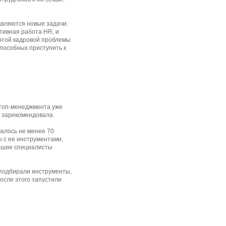
вляются новые задачи.
тивная работа HR, и
 этой кадровой проблемы
пособных приступить к
 топ-менеджмента уже
я зарекомендовала.
валось не менее 70
ы с ее инструментами,
рошие специалисты
 подбирали инструменты,
осле этого запустили