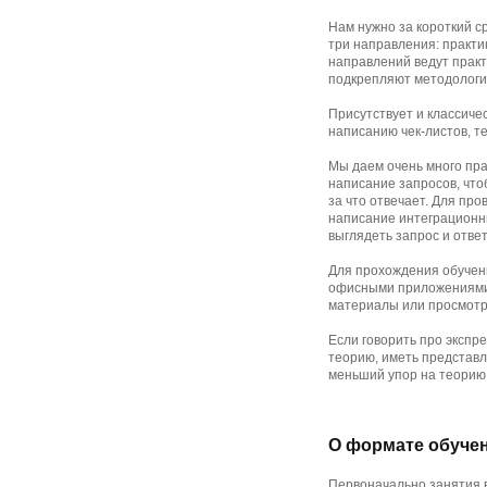
Нам нужно за короткий с
три направления: практи
направлений ведут прак
подкрепляют методологи
Присутствует и классиче
написанию чек-листов, т
Мы даем очень много пра
написание запросов, что
за что отвечает. Для пр
написание интеграционны
выглядеть запрос и ответ
Для прохождения обучен
офисными приложениями и
материалы или просмотр
Если говорить про экспр
теорию, иметь представл
меньший упор на теорию 
О формате обуче
Первоначально занятия в