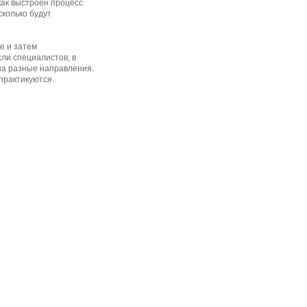
как выстроен процесс
сколько будут
е и затем
сли специалистов, в
 на разные направления.
практикуются.