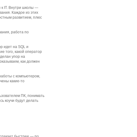
 к IT. Внутри школы —
вания. Каждое из этих
остным развитием, плюс
вания, работа по
ор идет на SQL и
е того, какой оператор
сделан упор на
показываем, как должен
работы с компьютером,
чены какие-то
льзователем ПК, понимать
сь коучи будут делать
ротекает быстрее — по