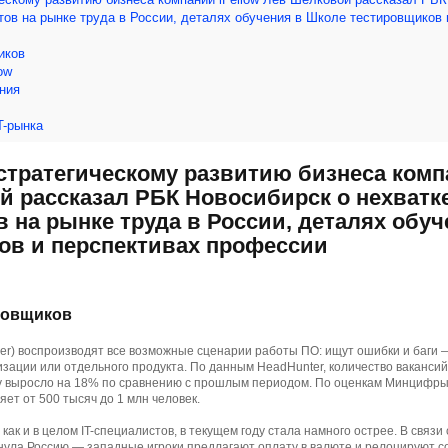
тов на рынке труда в России, деталях обучения в Школе тестировщиков 
иков
ow
ния
T-рынка
стратегическому развитию бизнеса компа
 рассказал РБК Новосибирск о нехватке
 на рынке труда в России, деталях обу
ов и перспективах профессии
ровщиков
er) воспроизводят все возможные сценарии работы ПО: ищут ошибки и баги 
изации или отдельного продукта. По данным HeadHunter, количество вакансий
ду выросло на 18% по сравнению с прошлым периодом. По оценкам Минцифры
яет от 500 тысяч до 1 млн человек.
как и в целом IT-специалистов, в текущем году стала намного острее. В связ
нула Россию — западные игроки предлагают оплату в валюте и релоцируют со