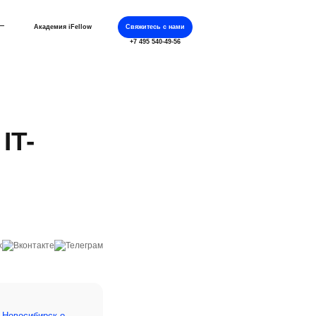
Академия iFellow
Свяжитесь с нами
+7 495 540-49-56
IT-
 Новосибирск о