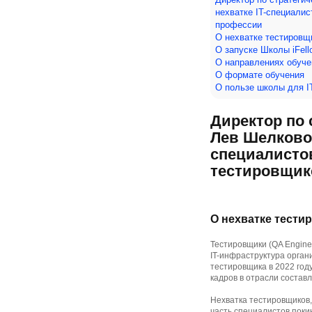
нехватке IT-специалис
профессии
О нехватке тестировщ
О запуске Школы iFell
О направлениях обуче
О формате обучения
О пользе школы для I
Директор по 
Лев Шелковой
специалистов
тестировщик
О нехватке тести
Тестировщики (QA Engine
IT-инфраструктура орган
тестировщика в 2022 го
кадров в отрасли составл
Нехватка тестировщиков, 
часть специалистов поки