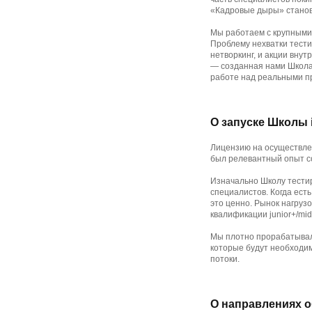
«Кадровые дыры» станов
Мы работаем с крупными
Проблему нехватки тести
нетворкинг, и акции вну
— созданная нами Школа
работе над реальными п
О запуске Школы i
Лицензию на осуществле
был релевантный опыт со
Изначально Школу тестир
специалистов. Когда ест
это ценно. Рынок нагруз
квалификации junior+/mid
Мы плотно прорабатывал
которые будут необходим
потоки.
О направлениях 