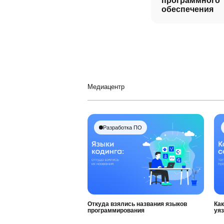
программного
обеспечения
Медиацентр
Разработка ПО
Откуда взялись названия языков
Как
программирования
уя