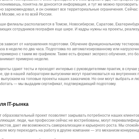
понимаешь, понятна ли доносится информация, и тут же можно проговорить 
о зарекомендовал, и он снимает все территориальные ограничения. Сейчас i
 Москве, но и по всей России.
наши филиалы располагаются в Томске, Новосибирске, Саратове, Екатеринбург
ающих сотрудников география еще шире. И кадры нужны на проекты, реализу
ов зависит от направления подготовки. Обучение функциональному тестиров
аза в неделю по два часа. Подготовка по автоматизированному или нагрузоч
 примерно с таким же графиком. Также есть формат экспресс-обучения, это б
 занимает примерно неделю.
денты сдают тесты и проходят интервью с руководителями практик, в случае
бе, где в нашей лаборатории выпускники могут практиковаться на внутренних 
 выпускаем на топовые проекты наших заказчиков. Но они могут выбрать и л
работать — мы выдадим сертификат, подтверждающий подготовку.
ля IT-рынка
тот образовательный проект позволяет закрывать потребности наших клиентов
вляющая: люди, чьи профессии сейчас не востребованы, могут переквалифици
истов, дает им возможность самореализации и карьерного роста. Мы спокойно
ле могу переходить на работу в другие компании — это механизм конкуренц