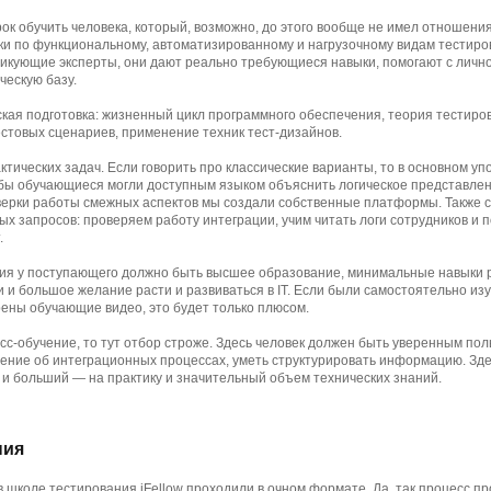
рок обучить человека, который, возможно, до этого вообще не имел отношения
ки по функциональному, автоматизированному и нагрузочному видам тестиро
тикующие эксперты, они дают реально требующиеся навыки, помогают с личн
ческую базу.
ская подготовка: жизненный цикл программного обеспечения, теория тестиро
естовых сценариев, применение техник тест-дизайнов.
ктических задач. Если говорить про классические варианты, то в основном уп
бы обучающиеся могли доступным языком объяснить логическое представлени
оверки работы смежных аспектов мы создали собственные платформы. Также 
х запросов: проверяем работу интеграции, учим читать логи сотрудников и 
.
ия у поступающего должно быть высшее образование, минимальные навыки 
 большое желание расти и развиваться в IT. Если были самостоятельно изу
ены обучающие видео, это будет только плюсом.
есс-обучение, то тут отбор строже. Здесь человек должен быть уверенным по
ение об интеграционных процессах, уметь структурировать информацию. Зде
и больший — на практику и значительный объем технических знаний.
ния
 школе тестирования iFellow проходили в очном формате. Да, так процесс п