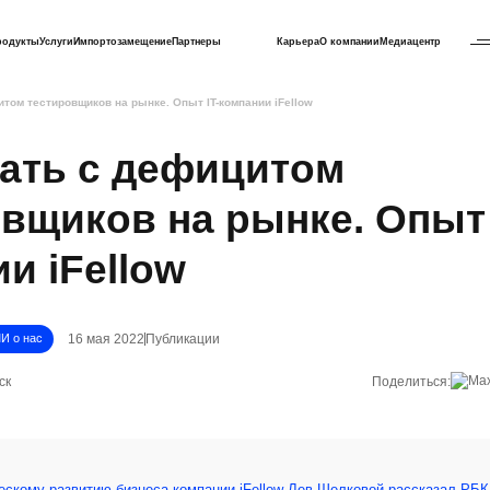
родукты
Услуги
Импортозамещение
Партнеры
Карьера
О компании
Медиацентр
итом тестировщиков на рынке. Опыт IT-компании iFellow
лать с дефицитом
вщиков на рынке. Опыт 
и iFellow
16 мая 2022
Публикации
И о нас
ск
Поделиться:
ческому развитию бизнеса компании iFellow Лев Шелковой рассказал РБК