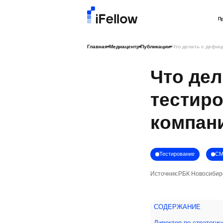
П
Главная
Медиацентр
Публикации
Что делать с дефиц
Что де
тестиро
компани
Тестирование
СМ
Источник:
РБК Новосибир
СОДЕРЖАНИЕ
Директор по стратеги