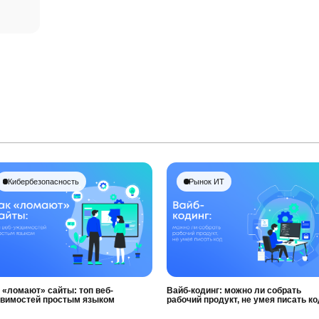
Кибербезопасность
Рынок ИТ
 «ломают» сайты: топ веб-
Вайб-кодинг: можно ли собрать
звимостей простым языком
рабочий продукт, не умея писать ко