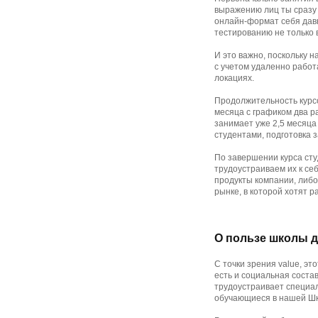
выражению лиц ты сразу 
онлайн-формат себя давн
тестированию не только в
И это важно, поскольку 
с учетом удаленно работ
локациях.
Продолжительность курс
месяца с графиком два р
занимает уже 2,5 месяца
студентами, подготовка
По завершении курса сту
трудоустраиваем их к се
продукты компании, либо
рынке, в которой хотят 
О пользе школы д
С точки зрения value, э
есть и социальная соста
трудоустраивает специал
обучающиеся в нашей Шко