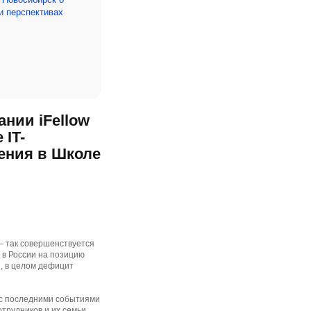
и перспективах
нии iFellow
 IT-
чения в Школе
— так совершенствуется
 в России на позицию
, в целом дефицит
и с последними событиями
трудников и их семьи.