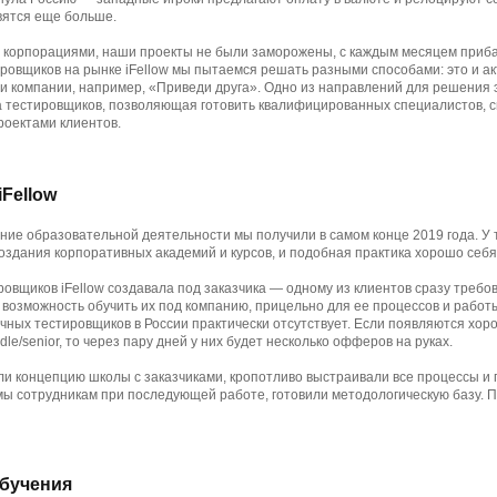
ятся еще больше.
 корпорациями, наши проекты не были заморожены, с каждым месяцем приба
ровщиков на рынке iFellow мы пытаемся решать разными способами: это и ак
три компании, например, «Приведи друга». Одно из направлений для решения
 тестировщиков, позволяющая готовить квалифицированных специалистов, с
роектами клиентов.
Fellow
ние образовательной деятельности мы получили в самом конце 2019 года. У
здания корпоративных академий и курсов, и подобная практика хорошо себ
овщиков iFellow создавала под заказчика — одному из клиентов сразу требо
ь возможность обучить их под компанию, прицельно для ее процессов и работ
очных тестировщиков в России практически отсутствует. Если появляются хо
dle/senior, то через пару дней у них будет несколько офферов на руках.
и концепцию школы с заказчиками, кропотливо выстраивали все процессы и
ы сотрудникам при последующей работе, готовили методологическую базу. П
обучения