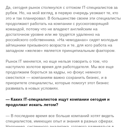
Да, сегодня рынок столкнулся с оттоком IT-специалистов за
рубеж. Но, на мой взгляд, в первую очередь уезжают те, кто
это и так планировал. В большинстве своем эти специалисты
продолжают работать на компании с русскоговорящей
командой, потому что не владеют английским на
достаточном уровне или же трудятся удаленно на
российского собственника. «На чемоданах» сидят молодые
айтишники призывного возраста и те, для кого работа на
западном «железе» является принципиальным фактором.
Рынок IT меняется, но еще нельзя говорить о том, что
наступило золотое время для работодателя. Мы все еще
продолжаем бороться за кадры, но фокус немного
сместился — компаниям важно сохранить бизнес, и в
приоритете специалисты, которые помогут этот бизнес
развивать в новых условиях.
— Каких IТ-специалистов ищут компании сегодня и
продолжат искать летом?
— В последнее время все больше компаний хотят видеть
специалистов, имеющих опыт и знания в разных сферах.
Например, системного аналитика, готового развиваться в