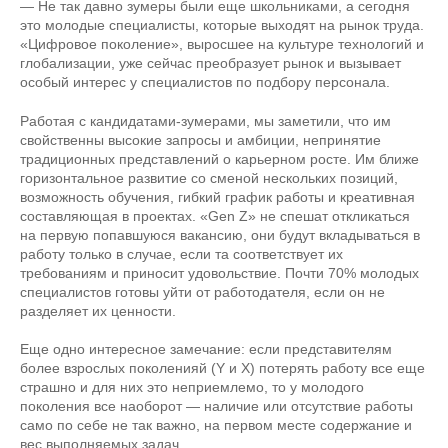
— Не так давно зумеры были еще школьниками, а сегодня
это молодые специалисты, которые выходят на рынок труда.
«Цифровое поколение», выросшее на культуре технологий и
глобализации, уже сейчас преобразует рынок и вызывает
особый интерес у специалистов по подбору персонала.
Работая с кандидатами-зумерами, мы заметили, что им
свойственны высокие запросы и амбиции, непринятие
традиционных представлений о карьерном росте. Им ближе
горизонтальное развитие со сменой нескольких позиций,
возможность обучения, гибкий график работы и креативная
составляющая в проектах. «Gen Z» не спешат откликаться
на первую попавшуюся вакансию, они будут вкладываться в
работу только в случае, если та соответствует их
требованиям и приносит удовольствие. Почти 70% молодых
специалистов готовы уйти от работодателя, если он не
разделяет их ценности.
Еще одно интересное замечание: если представителям
более взрослых поколенияй (Y и X) потерять работу все еще
страшно и для них это неприемлемо, то у молодого
поколения все наоборот — наличие или отсутствие работы
само по себе не так важно, на первом месте содержание и
вес выполняемых задач.