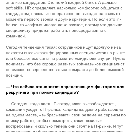
анализе кандидатов. Это некий входной билет. А дальше —
soft skills. HR определяет, насколько комфортно общаться с
кандидатом, насколько оперативно он выходит на связь от
момента первого звонка и другие критерии. Но если это in-
house, то «софты» иногда даже важнее, потому что дальше
специалисту придется работать непосредственно с
командой.
Сегодня тенденция такая: сотрудников ищут вдолгую из-за
нехватки высококвалифицированных специалистов на рынке
или бросают все силы на развитие «мидллов» внутри. Нужно
понимать, что без хорошо развитых soft-навыков специалист
не сможет совершенствоваться и вырасти до более высокой
позиции.
— Что сейчас становится определяющим фактором для
рекрутинга при поиске кандидата?
— Сегодня, когда часть IT-сотрудников высвобождается,
компании уходят с IT-рынка, кандидаты, давно работающие
на одном месте, «выбрасывают» свои резюме на сервисы по
поиску работы, чтобы посмотреть, какие «скилы»
востребованы и сколько теперь они стоят на IT-рынке. И тут
определяющим фактором в рекрутинге становится скорость