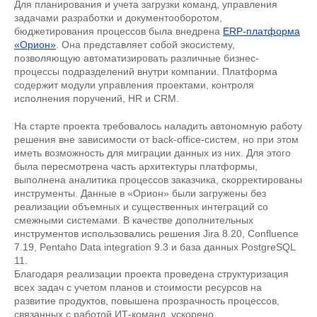
Для планирования и учета загрузки команд, управления
задачами разработки и документооборотом,
бюджетирования процессов была внедрена
ERP-платформа
«Орион»
. Она представляет собой экосистему,
позволяющую автоматизировать различные бизнес-
процессы подразделений внутри компании. Платформа
содержит модули управления проектами, контроля
исполнения поручений, HR и CRM.
На старте проекта требовалось наладить автономную работу
решения вне зависимости от back-office-систем, но при этом
иметь возможность для миграции данных из них. Для этого
была пересмотрена часть архитектуры платформы,
выполнена аналитика процессов заказчика, скорректированы
инструменты. Данные в «Орион» были загружены без
реализации объемных и существенных интеграций со
смежными системами. В качестве дополнительных
инструментов использовались решения Jira 8.20, Confluence
7.19, Pentaho Data integration 9.3 и база данных PostgreSQL
11.
Благодаря реализации проекта проведена структуризация
всех задач с учетом планов и стоимости ресурсов на
развитие продуктов, повышена прозрачность процессов,
связанных с работой ИТ-команд, ускорено