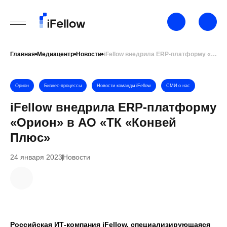
Главная
Медиацентр
Новости
iFellow внедрила ERP-платформу «Орион» в АО «ТК «Конвей Плюс»
Орион
Бизнес-процессы
Новости команды iFellow
СМИ о нас
iFellow внедрила ERP-платформу
«Орион» в АО «ТК «Конвей
Плюс»
24 января 2023
Новости
Российская ИТ-компания iFellow, специализирующаяся