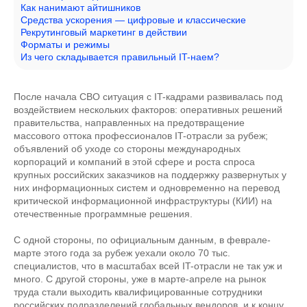
Как нанимают айтишников
Средства ускорения — цифровые и классические
Рекрутинговый маркетинг в действии
Форматы и режимы
Из чего складывается правильный IT-наем?
После начала СВО ситуация с IT-кадрами развивалась под
воздействием нескольких факторов: оперативных решений
правительства, направленных на предотвращение
массового оттока профессионалов IT-отрасли за рубеж;
объявлений об уходе со стороны международных
корпораций и компаний в этой сфере и роста спроса
крупных российских заказчиков на поддержку развернутых у
них информационных систем и одновременно на перевод
критической информационной инфраструктуры (КИИ) на
отечественные программные решения.
С одной стороны, по официальным данным, в феврале-
марте этого года за рубеж уехали около 70 тыс.
специалистов, что в масштабах всей IT-отрасли не так уж и
много. С другой стороны, уже в марте-апреле на рынок
труда стали выходить квалифицированные сотрудники
российских подразделений глобальных вендоров, и к концу