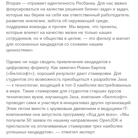
Вторая — отражает идентичность Росбанка. Для нас важно
фокусироваться на качестве решения бизнес-задач и задач,
которые мы берем на себя как ответственный работодатель:
развитие инклюзии, забота об окружающей среде,
поддержка команды и прочее. Мы верим, что проекты,
которые влияют на качество жизни не только наших
сотрудников, но и общества в целом, — это фильтр и магнит
для осознанных кандидатов со схожими нашим
ценностями».
Однако не надо сводить привлечение кандидатов к
цифровому формату. Как заметил Роман Карпов
(«Беллсофт»), хороший результат дают стажировки. Для
студентов это возможность приобщиться к разработке Java
— к технологии, входящей в топ-3 наиболее востребованных
в мире. Такие стажировки для студентов старших курсов
технических вузов, изучающих Java, компания «Беллсофт»
проводит сама и участвуя в инициативах других организаций.
Этим летом вместе с кружковым движением и ведущими IT-
компаниями она запустила программу «Код для всех». «Мы
получили 50 заявок по нашему направлению OpenJDK и
пригласили на оплачиваемые стажировки трех наиболее
успешных кандидатов», — отметил эксперт.