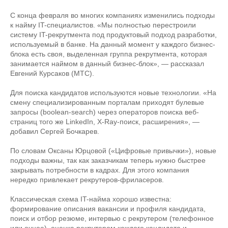
С конца февраля во многих компаниях изменились подходы
к найму IT-специалистов. «Мы полностью перестроили
систему IT-рекрутмента под продуктовый подход разработки,
используемый в банке. На данный момент у каждого бизнес-
блока есть своя, выделенная группа рекрутмента, которая
занимается наймом в данный бизнес-блок», — рассказал
Евгений Курсаков (МТС).
Для поиска кандидатов используются новые технологии. «На
смену специализированным порталам приходят булевые
запросы (boolean-search) через операторов поиска веб-
страниц того же LinkedIn, X-Ray-поиск, расширения», —
добавил Сергей Бочкарев.
По словам Оксаны Юрцовой («Цифровые привычки»), новые
подходы важны, так как заказчикам теперь нужно быстрее
закрывать потребности в кадрах. Для этого компания
нередко привлекает рекрутеров-фриласеров.
Классическая схема IT-найма хорошо известна:
формирование описания вакансии и профиля кандидата,
поиск и отбор резюме, интервью с рекрутером (телефонное