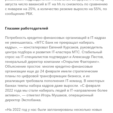
августа число вакансий в IT на hh.ru снизилось по сравнению
с январем на 25%, а количество резюме выросло на 55%, по
сообщению РБК.
Глазами работодателей
Потребность кредитно-финансовых организаций в IT-кадрах
не уменьшилась. «МТС Банк не прекращал набирать
кадры», — констатировал Евгений Курсаков, руководитель
центра подбора и развития IT-кластера МТС. Стабильный
спрос на IT-специалистов подтвердил и Александр Пестов,
генеральный директор компании «Открытие Факторинг».
Объяснение простое: многие кредитно-финансовые
организации еще до 24 февраля имели стратегические
планы по цифровой трансформации бизнеса, и их
реализация требовала пополнения IT-команд. В некоторых
банках темпы набора кадров даже выросли. «С февраля
2022 года мы стали набирать людей в IТ-направление более
активно», — отметил Игорь Мушаков, операционный
директор Экспобанка.
«На 2022 год у нас были запланированы несколько новых