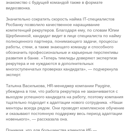
знакомство с будущей командой также в формате
видеозвонка.
Значительно сократить скорость найма IT-специалистов
Росбанку позволило качественное наращивание
компетенций рекрутеров. Благодаря ему, по словам Юлии
Щербининой, кандидат видит в лице специалиста по найму
полноценного партнера, понимающего задачи, процессы
работы, стеки, а также знающего команду и способного
обозначить профессиональные и карьерные перспективы
развития в банке. «Теперь тимлиды доверяют экспертизе
рекрутера и не нуждаются в дополнительных
многоступенчатых проверках кандидата», — подчеркнула
эксперт.
Татьяна Василькова, HR-менеджер компании Paygine,
убеждена в том, что работа рекрутера не заканчивается с
выходом успешного кандидата на работу, поэтому компания
тщательно подходит к адаптации нового сотрудника. «Наши
менторы всегда рядом. Они проводят комплексное обучение
и оказывают постоянную поддержку весь период адаптации
новенького», — рассказала она.
Понимая, что для большинства клиентов ИБ —