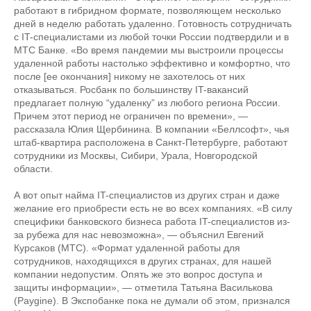
работают в гибридном формате, позволяющем несколько
дней в неделю работать удаленно. Готовность сотрудничать
с IT-специалистами из любой точки России подтвердили и в
МТС Банке. «Во время пандемии мы выстроили процессы
удаленной работы настолько эффективно и комфортно, что
после [ее окончания] никому не захотелось от них
отказываться. Росбанк по большинству IT-вакансий
предлагает полную “удаленку” из любого региона России.
Причем этот период не ограничен по времени», —
рассказала Юлия Щербинина. В компании «Беллсофт», чья
штаб-квартира расположена в Санкт-Петербурге, работают
сотрудники из Москвы, Сибири, Урала, Новгородской
области.
А вот опыт найма IT-специалистов из других стран и даже
желание его приобрести есть не во всех компаниях. «В силу
специфики банковского бизнеса работа IT-специалистов из-
за рубежа для нас невозможна», — объяснил Евгений
Курсаков (МТС). «Формат удаленной работы для
сотрудников, находящихся в других странах, для нашей
компании недопустим. Опять же это вопрос доступа и
защиты информации», — отметила Татьяна Василькова
(Paygine). В Экспобанке пока не думали об этом, признался