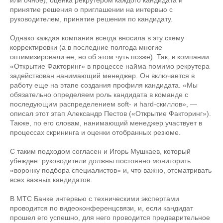
или очное), оценка рекрутером каждого кандидата и
принятие решения о приглашении на интервью с
руководителем, принятие решения по кандидату.
Однако каждая компания всегда вносила в эту схему
корректировки (а в последние полгода многие
оптимизировали ее, но об этом чуть позже). Так, в компании
«Открытие Факторинг» в процессе найма помимо рекрутера
задействован нанимающий менеджер. Он включается в
работу еще на этапе создания профиля кандидата. «Мы
обязательно определяем роль кандидата в команде с
последующим распределением soft- и hard-скиллов», —
описал этот этап Александр Пестов («Открытие Факторинг»).
Также, по его словам, нанимающий менеджер участвует в
процессах скрининга и оценки отобранных резюме.
С таким подходом согласен и Игорь Мушкаев, который
убежден: руководители должны постоянно мониторить
«воронку подбора специалистов» и, что важно, отсматривать
всех важных кандидатов.
В МТС Банке интервью с техническими экспертами
проводится по видеоконференцсвязи, и, если кандидат
прошел его успешно, для него проводится предварительное