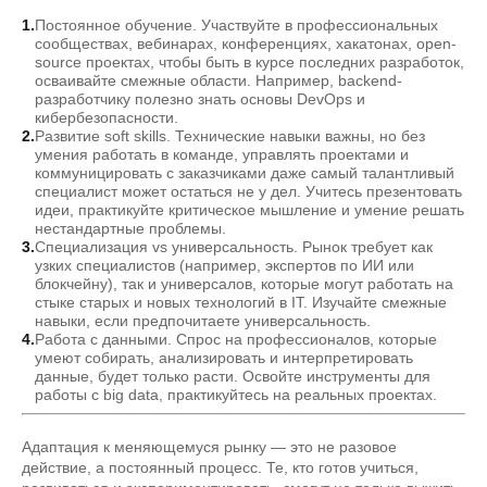
Постоянное обучение. Участвуйте в профессиональных
сообществах, вебинарах, конференциях, хакатонах, open-
source проектах, чтобы быть в курсе последних разработок,
осваивайте смежные области. Например, backend-
разработчику полезно знать основы DevOps и
кибербезопасности.
Развитие soft skills. Технические навыки важны, но без
умения работать в команде, управлять проектами и
коммуницировать с заказчиками даже самый талантливый
специалист может остаться не у дел. Учитесь презентовать
идеи, практикуйте критическое мышление и умение решать
нестандартные проблемы.
Специализация vs универсальность. Рынок требует как
узких специалистов (например, экспертов по ИИ или
блокчейну), так и универсалов, которые могут работать на
стыке старых и новых технологий в IT. Изучайте смежные
навыки, если предпочитаете универсальность.
Работа с данными. Спрос на профессионалов, которые
умеют собирать, анализировать и интерпретировать
данные, будет только расти. Освойте инструменты для
работы с big data, практикуйтесь на реальных проектах.
Адаптация к меняющемуся рынку — это не разовое
действие, а постоянный процесс. Те, кто готов учиться,