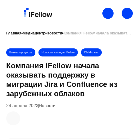
Главная
Медиацентр
Новости
Компания iFellow начала оказывать поддержку в миграции Jira и Confluence из зарубежных облаков
Бизнес-процессы
Новости команды iFellow
СМИ о нас
Компания iFellow начала
оказывать поддержку в
миграции Jira и Confluence из
зарубежных облаков
24 апреля 2023
Новости