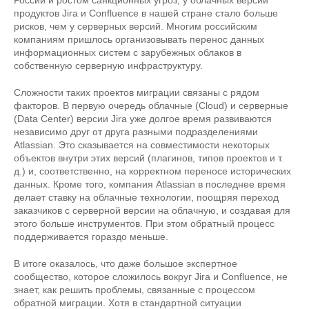
России и ростом санкционных угроз, у облачных версий
продуктов Jira и Confluence в нашей стране стало больше
рисков, чем у серверных версий. Многим российским
компаниям пришлось организовывать перенос данных
информационных систем с зарубежных облаков в
собственную серверную инфраструктуру.
Сложности таких проектов миграции связаны с рядом
факторов. В первую очередь облачные (Cloud) и серверные
(Data Center) версии Jira уже долгое время развиваются
независимо друг от друга разными подразделениями
Atlassian. Это сказывается на совместимости некоторых
объектов внутри этих версий (плагинов, типов проектов и т.
д.) и, соответственно, на корректном переносе исторических
данных. Кроме того, компания Atlassian в последнее время
делает ставку на облачные технологии, поощряя переход
заказчиков с серверной версии на облачную, и создавая для
этого больше инструментов. При этом обратный процесс
поддерживается гораздо меньше.
В итоге оказалось, что даже большое экспертное
сообщество, которое сложилось вокруг Jira и Confluence, не
знает, как решить проблемы, связанные с процессом
обратной миграции. Хотя в стандартной ситуации