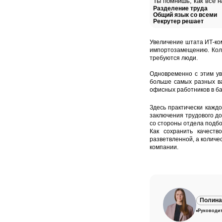
Ты помнишь, как всё 
Разделение труда
Общий язык со всеми
Рекрутер решает
Увеличение штата ИТ-ком
импортозамещению. Коли
требуются люди.
Одновременно с этим ув
больше самых разных ва
офисных работников в ба
Здесь практически каждо
заключения трудового д
со стороны отдела подбо
Как сохранить качеств
разветвленной, а количе
компании.
Полина
Руководит