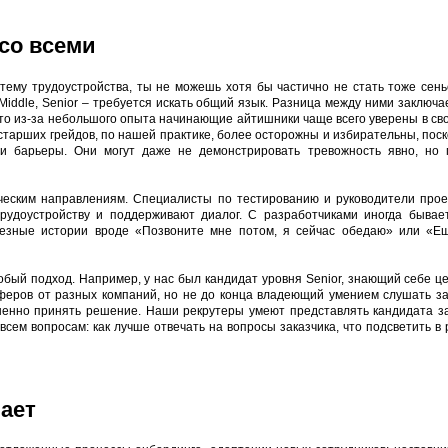
со всеми
тему трудоустройства, ты не можешь хотя бы частично не стать тоже сен
 Middle, Senior – требуется искать общий язык. Разница между ними заключа
то из-за небольшого опыта начинающие айтишники чаще всего уверены в своих
старших грейдов, по нашей практике, более осторожны и избирательны, пос
и барьеры. Они могут даже не демонстрировать тревожность явно, но п
ческим направлениям. Специалисты по тестированию и руководители проек
трудоустройству и поддерживают диалог. С разработчиками иногда бывае
ьезные истории вроде «Позвоните мне потом, я сейчас обедаю» или «Ещ
бый подход. Например, у нас был кандидат уровня Senior, знающий себе ц
еров от разных компаний, но не до конца владеющий умением слушать з
шенно принять решение. Наши рекрутеры умеют представлять кандидата за
всем вопросам: как лучше отвечать на вопросы заказчика, что подсветить в 
ает