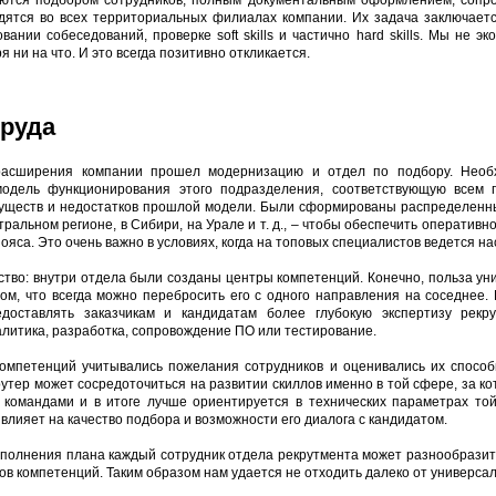
ются подбором сотрудников, полным документальным оформлением, сопро
дятся во всех территориальных филиалах компании. Их задача заключаетс
вании собеседований, проверке soft skills и частично hard skills. Мы не э
я ни на что. И это всегда позитивно откликается.
труда
 расширения компании прошел модернизацию и отдел по подбору. Необ
одель функционирования этого подразделения, соответствующую всем 
муществ и недостатков прошлой модели. Были сформированы распределенн
тральном регионе, в Сибири, на Урале и т. д., – чтобы обеспечить оперативн
пояса. Это очень важно в условиях, когда на топовых специалистов ведется н
тво: внутри отдела были созданы центры компетенций. Конечно, польза ун
том, что всегда можно перебросить его с одного направления на соседнее.
доставлять заказчикам и кандидатам более глубокую экспертизу рек
алитика, разработка, сопровождение ПО или тестирование.
омпетенций учитывались пожелания сотрудников и оценивались их способ
тер может сосредоточиться на развитии скиллов именно в той сфере, за ко
командами и в итоге лучше ориентируется в технических параметрах той
лияет на качество подбора и возможности его диалога с кандидатом.
ыполнения плана каждый сотрудник отдела рекрутмента может разнообразить
ров компетенций. Таким образом нам удается не отходить далеко от универса