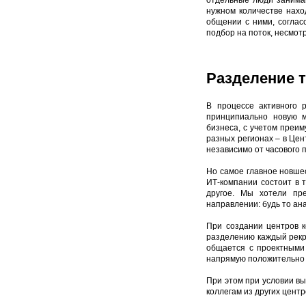
отдельные люди занима
нужном количестве нахо
общении с ними, согласо
подбор на поток, несмотр
Разделение 
В процессе активного
принципиально новую м
бизнеса, с учетом преи
разных регионах – в Цен
независимо от часового 
Но самое главное новшес
ИТ-компании состоит в 
другое. Мы хотели пре
направлении: будь то ан
При создании центров к
разделению каждый рекру
общается с проектными 
напрямую положительно в
При этом при условии в
коллегам из других цент