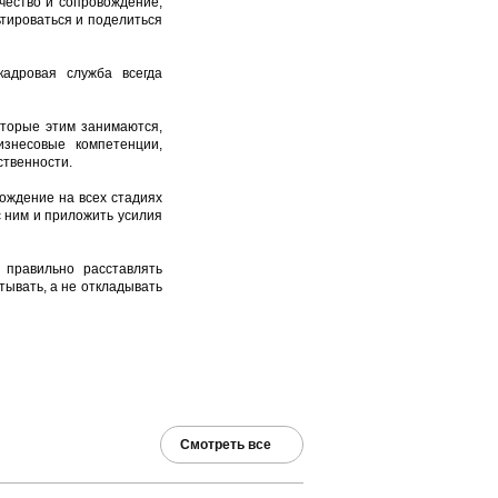
чество и сопровождение;
тироваться и поделиться
адровая служба всегда
торые этим занимаются,
знесовые компетенции,
ственности.
ождение на всех стадиях
с ним и приложить усилия
 правильно расставлять
тывать, а не откладывать
Смотреть все