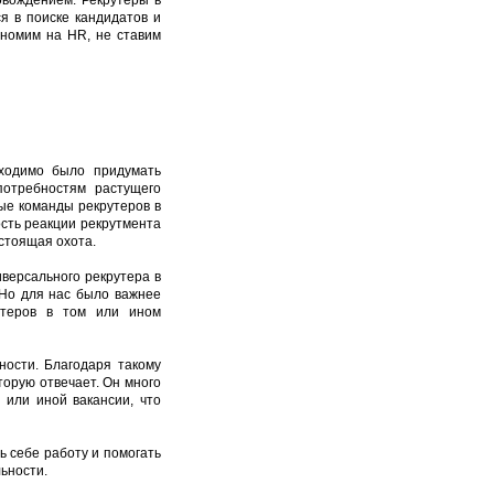
вождением. Рекрутеры в
я в поиске кандидатов и
кономим на HR, не ставим
ходимо было придумать
потребностям растущего
ые команды рекрутеров в
ость реакции рекрутмента
астоящая охота.
иверсального рекрутера в
 Но для нас было важнее
рутеров в том или ином
ности. Благодаря такому
торую отвечает. Он много
 или иной вакансии, что
 себе работу и помогать
льности.