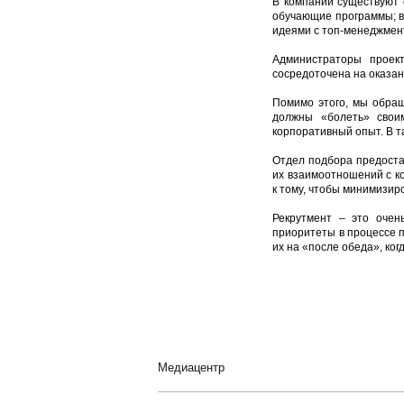
В компании существуют 
обучающие программы; в
идеями с топ-менеджмен
Администраторы проек
сосредоточена на оказан
Помимо этого, мы обра
должны «болеть» свои
корпоративный опыт. В т
Отдел подбора предоста
их взаимоотношений с ко
к тому, чтобы минимизир
Рекрутмент – это очен
приоритеты в процессе п
их на «после обеда», ког
Медиацентр