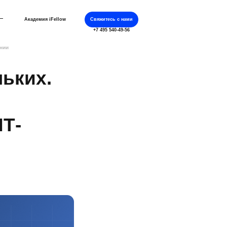
Академия iFellow
Свяжитесь с нами
+7 495 540-49-56
ании
ньких.
ИТ-