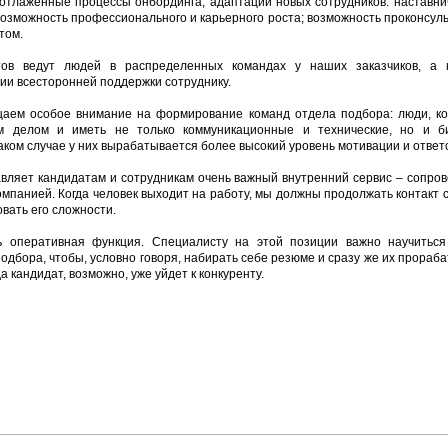
отлаженные процессы онбординга, адаптации новых сотрудников: наставни
озможность профессионального и карьерного роста; возможность проконсуль
том.
тов ведут людей в распределенных командах у наших заказчиков, а к
ии всесторонней поддержки сотруднику.
щаем особое внимание на формирование команд отдела подбора: люди, ко
м делом и иметь не только коммуникационные и технические, но и би
аком случае у них вырабатывается более высокий уровень мотивации и ответ
вляет кандидатам и сотрудникам очень важный внутренний сервис – сопров
мпанией. Когда человек выходит на работу, мы должны продолжать контакт 
овать его сложности.
ь оперативная функция. Специалисту на этой позиции важно научиться
одбора, чтобы, условно говоря, набирать себе резюме и сразу же их прораба
да кандидат, возможно, уже уйдет к конкуренту.