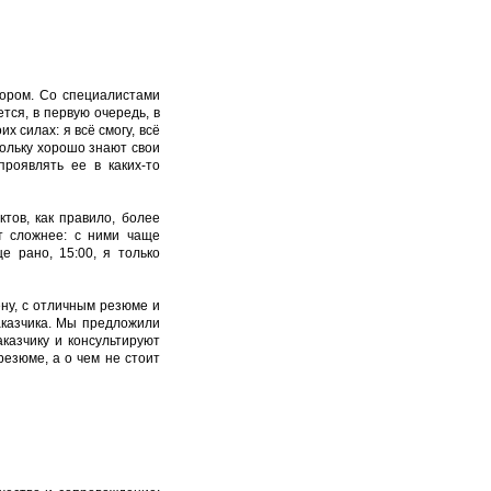
ьором. Со специалистами
ется, в первую очередь, в
 силах: я всё смогу, всё
кольку хорошо знают свои
роявлять ее в каких-то
тов, как правило, более
т сложнее: с ними чаще
е рано, 15:00, я только
ену, с отличным резюме и
аказчика. Мы предложили
казчику и консультируют
резюме, а о чем не стоит