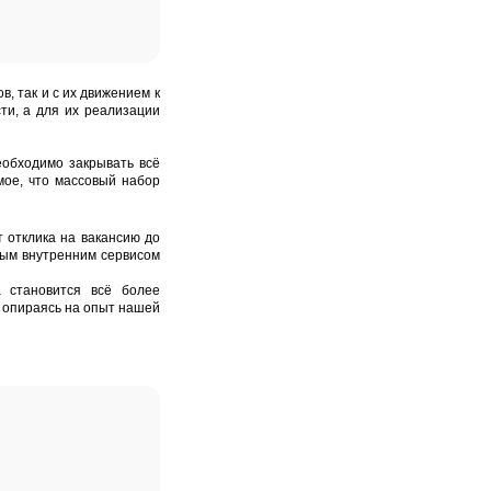
, так и с их движением к
ти, а для их реализации
еобходимо закрывать всё
мое, что массовый набор
т отклика на вакансию до
ным внутренним сервисом
а становится всё более
, опираясь на опыт нашей