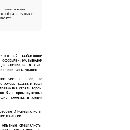
отрудников в нее
ве отбора сотрудников
избежать,
оискателей требованиям
ем, оформлением, выводом
 один специалист отвечал
тсорсинговая компания.
аказчиков и заявок, зато
о рекомендации, и когда
овека все стояли горой.
и не было промежуточных
ущие проекты, и заявки
которые ИТ-специалисты,
щие вакансии.
 опытные специалисты: