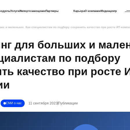
родукты
Услуги
Импортозамещение
Партнеры
Карьера
О компании
Медиацентр
ших и маленьких. Как специалистам по подбору сохранить качество при росте ИТ-комп
нг для больших и мале
циалистам по подбору
ть качество при росте 
ии
11 сентября 2023
Публикации
СМИ о нас