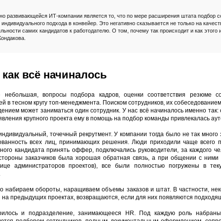
но развивающейся ИТ-компании является то, что по мере расширения штата подбор с
 индивидуального подхода в конвейер. Это негативно сказывается не только на качест
яльности самих кандидатов к работодателю. О том, почему так происходит и как этого 
Кондакова.
как всё начиналось
 небольшая, вопросы подбора кадров, оценки соответствия резюме с
ей в тесном кругу топ-менеджмента. Поиском сотрудников, их собеседовани
нием может заниматься один сотрудник. У нас всё начиналось именно так:
появления крупного проекта ему в помощь на подбор команды привлекалась ау
ндивидуальный, точечный рекрутмент. У компании тогда было не так много з
ванность всех лиц, принимающих решения. Люди приходили чаще всего п
ного кандидата принять оффер, подключались руководители, за каждого чел
 стороны заказчиков была хорошая обратная связь, а при общении с ним
лице администраторов проектов), все были полностью погружены в тек
.
о набираем обороты, наращиваем объемы заказов и штат. В частности, не
 на предыдущих проектах, возвращаются, если для них появляются подходя
ирилось и подразделение, занимающееся HR. Под каждую роль набраны