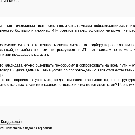
начиналось
паний – очевидный тренд, связанный как с темпами цифровизации заказчиков
чество больших и сложных ИТ-проектов в таких условиях не может не рас
еличивается и ответственность специалистов по подбору персонала: им н
кансий, не забывая о том, что рекрутмент в ИТ – это совсем не то же са
нк или продавцов в магазин.
го кандидата нужно оценивать по-особому и сопровождать на всём пути – о
оговора и даже дальше. Такие услуги по сопровождению являются естествен
ра.
о этого сервиса в условиях, когда компания расширяется, ее структур
ство открытых вакансий в разных регионах исчисляется десятками? Расскажу
 Кондакова
ель направления подбора персонала