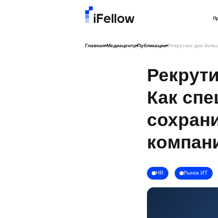
П
Главная
Медиацентр
Публикации
Рекрутинг для боль
Рекрути
Как спе
сохрани
компан
HR
Рынок ИТ