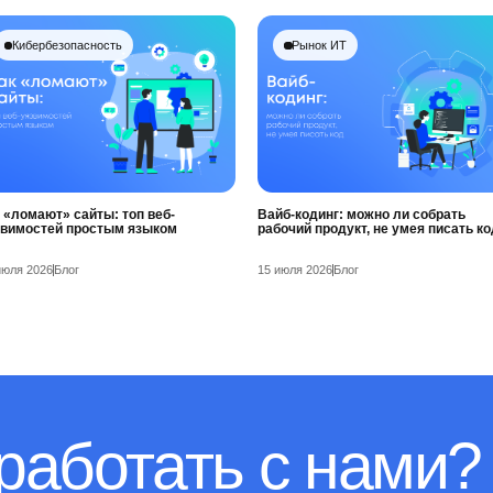
Кибербезопасность
Рынок ИТ
 «ломают» сайты: топ веб-
Вайб-кодинг: можно ли собрать
звимостей простым языком
рабочий продукт, не умея писать ко
июля 2026
Блог
15 июля 2026
Блог
работать с нами?