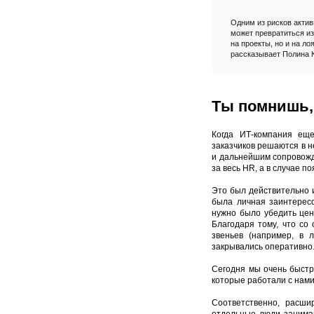
Одним из рисков актив
может превратиться из
на проекты, но и на ло
рассказывает Полина 
Ты помнишь, 
Когда ИТ-компания еще
заказчиков решаются в н
и дальнейшим сопровожде
за весь HR, а в случае 
Это был действительно и
была личная заинтересо
нужно было убедить цен
Благодаря тому, что со
звеньев (например, в 
закрывались оперативно
Сегодня мы очень быстр
которые работали с нами
Соответственно, расш