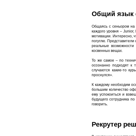
Общий язык 
Общаясь с сеньором на 
каждого уровня – Junior,
мотивации. Интересно, ч
погуглю. Представители 
реальные возможности 
косвенных вещах.
То же самое – по техни
осознанно подходят к 
случаются какие-то кур
проснулся».
К каждому необходим осо
большим количество офф
ему успокоиться и взве
будущего сотрудника по 
говорить.
Рекрутер реш