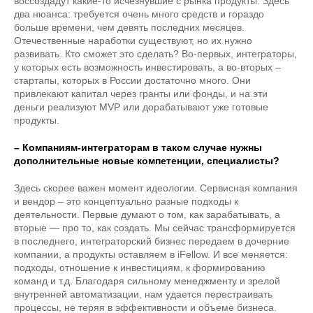
воссоздадут какие-то исчезнувшие с рынка продукты. Здесь
два нюанса: требуется очень много средств и гораздо
больше времени, чем девять последних месяцев.
Отечественные наработки существуют, но их нужно
развивать. Кто сможет это сделать? Во-первых, интеграторы,
у которых есть возможность инвестировать, а во-вторых –
стартапы, которых в России достаточно много. Они
привлекают капитал через гранты или фонды, и на эти
деньги реализуют MVP или дорабатывают уже готовые
продукты.
– Компаниям-интеграторам в таком случае нужны
дополнительные новые компетенции, специалисты?
Здесь скорее важен момент идеологии. Сервисная компания
и вендор – это концептуально разные подходы к
деятельности. Первые думают о том, как зарабатывать, а
вторые — про то, как создать. Мы сейчас трансформируется
в последнего, интеграторский бизнес передаем в дочерние
компании, а продукты оставляем в iFellow. И все меняется:
подходы, отношение к инвестициям, к формированию
команд и т.д. Благодаря сильному менеджменту и зрелой
внутренней автоматизации, нам удается перестраивать
процессы, не теряя в эффективности и объеме бизнеса.