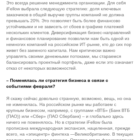
Это всегда решение менеджмента организации. Для себя
iFellow выбрала следующую стратегию: доля ключевых
заказчиков в общей выручке группы компаний не должна
превышать 20%. Это позволяет быть более финансово
устойчивыми и не зависеть от сбоев в графике платежей
нескольких клиентов. Диверсификация бизнес-направлений
и финансовое планирование позволили нам быть одной из
немногих компаний на российском ИТ-рынке, кто до сих пор
живет без заемного капитала. Нам критически важно
управлять своими денежными потоками, мы стараемся
балансировать проектный портфель, даже если это означает
отказ от некоторых возможностей.
– Поменялась ли стратегия бизнеса в связи с
событиями февраля?
Я скажу сейчас довольно странную, возможно, вещь, но она
не изменилась. На российском рынке мы работаем с
крупным бизнесом, например, с группами «ВТБ» (Банк ВТБ
(ПАО)) или «Сбер» (ПАО Сбербанк) – и глобально здесь
ничего не поменялось. Но в стратегии iFellow была
прописана международная экспансия, нацеленная, прежде
всего, на «эпицентр» финтеха —Великобританию. В текущих