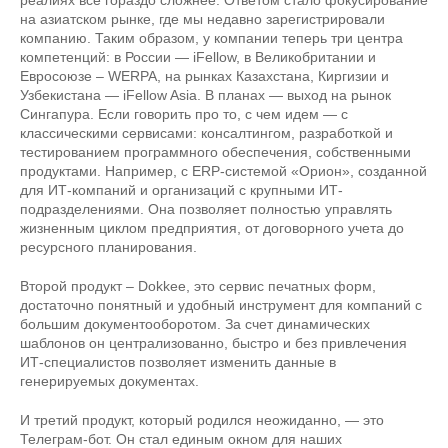
реалиях все гораздо сложнее. Ответом стало фокусирование
на азиатском рынке, где мы недавно зарегистрировали
компанию. Таким образом, у компании теперь три центра
компетенций: в России — iFellow, в Великобритании и
Евросоюзе – WERPA, на рынках Казахстана, Киргизии и
Узбекистана — iFellow Asia. В планах — выход на рынок
Сингапура. Если говорить про то, с чем идем — с
классическими сервисами: консалтингом, разработкой и
тестированием программного обеспечения, собственными
продуктами. Например, с ERP-системой «Орион», созданной
для ИТ-компаний и организаций с крупными ИТ-
подразделениями. Она позволяет полностью управлять
жизненным циклом предприятия, от договорного учета до
ресурсного планирования.
Второй продукт – Dokkee, это сервис печатных форм,
достаточно понятный и удобный инструмент для компаний с
большим документооборотом. За счет динамических
шаблонов он централизованно, быстро и без привлечения
ИТ-специалистов позволяет изменить данные в
генерируемых документах.
И третий продукт, который родился неожиданно, — это
Телеграм-бот. Он стал единым окном для наших