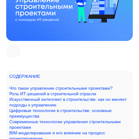
СОДЕРЖАНИЕ
Что такое управление строительными проектами?
Роль ИТ-решений в строительной отрасли
Искусственный интеллект в строительстве: как он меняет
подходы к управлению
Цифровые технологии в строительстве: основные
преимущества
Современные технологии управления строительными
проектами
BIM-моделирование и его влияние на процесс
проектирования