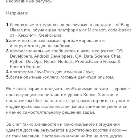
необходимые ресурсы.
Например:
бесплатные материалы на различных площадках: LoftBlog,
Ulearn.me, обучающая платформа от Microsoft, code-basics
от «Хекслет», Geekbrains;
книги по основам языков программирования и
инструментов для разработки;
профессиональные сообщества и чаты в соцсетях: iOS
Developers, Android Developers, QA, Data Science Chat,
Python, DevOps, React, Node.js, ProductCamp Russia &
Eastern Europe;
платформа JavaRush для изучения Java;
более опытные коллеги, готовые делиться опытом.
Еще один вариант получить необходимые навыки — уроки с
практикующим специалистом уровня Senior. Занятия с
наставником обычно платные, программа строится с учетом
индивидуальных особенностей, много внимания уделяется
именно самостоятельному решению задач.
За счет таких активностей и максимального погружения
удается достичь результатов в достаточно короткий срок —
от трех месяцев. Наставника можно найти на площадках: