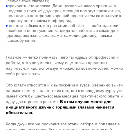
сейчас тоже хватает);
проходить стажировки. Даже несколько часов практики в
неделю в течение двух-трех месяцев помогут прокачаться,
положить в портфолио хороший проект и тем самым сузить
воронку по откликам и офферам;
не стоит забывать и о развитии soft-skills — работодатели
особенно ценят умение кандидатов работать в команде и
договариваться с коллегами, самодисциплину, навыки
самообучения.
Главное — четко понимать, чего ты ждешь от профессии и
работы, что уже умеешь, чему еще только предстоит
научиться, и как, используя множество возможностей, можно
себя реализовать.
Это кстати относится и к выпускникам вузов. Уверенно выйти
на рынок смогут только те из них, кто к последнему курсу уже
имеет хотя бы шесть-восемь месяцев практического опыта и
одну-две строчки в резюме.
В этом случае место для
инициативного джуна с горящими глазами найдется
обязательно.
Когда джун все же проходит все этапы отбора и попадает в
компанию, ему нужно быть готовым к самостоятельной