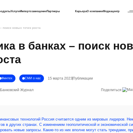
родукты
Услуги
Импортозамещение
Партнеры
Карьера
О компании
Медиацентр
 – поиск новых точек роста
ка в банках – поиск но
оста
15 марта 2023
Публикации
Финтех
СМИ о нас
Банковский Журнал
Поделиться:
инансовых технологий Россия считается одним из мировых лидеров. Не
ов в других странах. С изменением геополитической и экономической с
ровать новые запросы. Какие-то из них вполне могут стать трендами, п