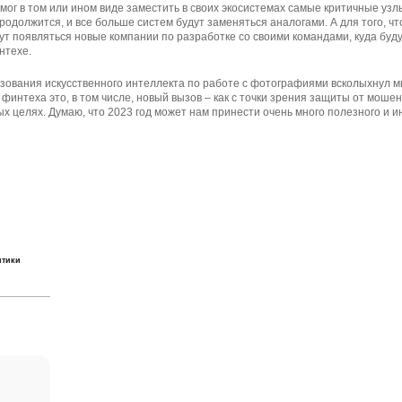
мог в том или ином виде заместить в своих экосистемах самые критичные узлы
одолжится, и все больше систем будут заменяться аналогами. А для того, ч
ут появляться новые компании по разработке со своими командами, куда будут
нтехе.
зования искусственного интеллекта по работе с фотографиями всколыхнул м
финтеха это, в том числе, новый вызов – как с точки зрения защиты от мошен
х целях. Думаю, что 2023 год может нам принести очень много полезного и и
итики