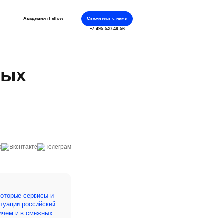
Академия iFellow
Свяжитесь с нами
+7 495 540-49-56
вых
которые сервисы и
итуации российский
ричем и в смежных