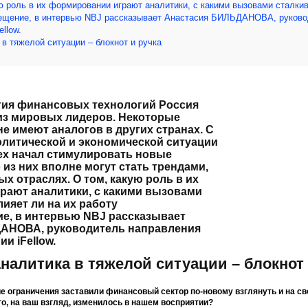
ю роль в их формировании играют аналитики, с какими вызовами сталки
мещение, в интервью NBJ рассказывает Анастасия БИЛЬДАНОВА, руково
llow.
в тяжелой ситуации – блокнот и ручка
тия финансовых технологий Россия
из мировых лидеров. Некоторые
не имеют аналогов в других странах. С
литической и экономической ситуации
ех начал стимулировать новые
 из них вполне могут стать трендами,
х отраслях. О том, какую роль в их
рают аналитики, с какими вызовами
лияет ли на их работу
е, в интервью NBJ рассказывает
АНОВА, руководитель направления
и iFellow.
налитика в тяжелой ситуации – блокнот 
е ограничения заставили финансовый сектор по-новому взглянуть и на сво
то, на ваш взгляд, изменилось в нашем восприятии?