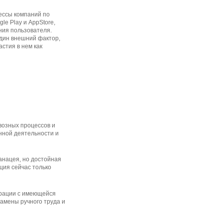
цессы компаний по
le Play и AppStore,
ния пользователя.
один внешний фактор,
стия в нем как
возных процессов и
нной деятельности и
анацея, но достойная
ция сейчас только
грации с имеющейся
амены ручного труда и