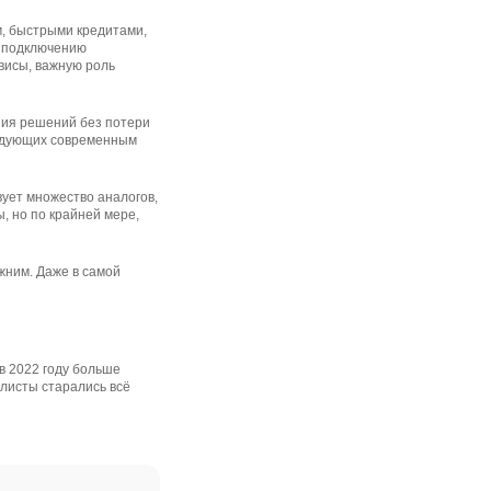
м, быстрыми кредитами,
у подключению
висы, важную роль
ния решений без потери
следующих современным
вует множество аналогов,
, но по крайней мере,
жним. Даже в самой
в 2022 году больше
листы старались всё