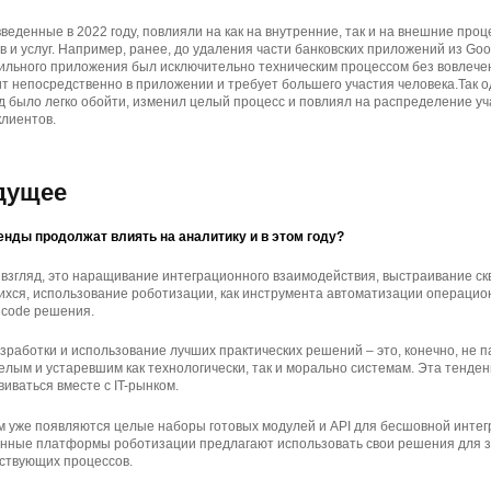
введенные в 2022 году, повлияли на как на внутренние, так и на внешние про
 и услуг. Например, ранее, до удаления части банковских приложений из Goog
ильного приложения был исключительно техническим процессом без вовлече
т непосредственно в приложении и требует большего участия человека.Так 
д было легко обойти, изменил целый процесс и повлиял на распределение уча
клиентов.
удущее
енды продолжат влиять на аналитику и в этом году?
взгляд, это наращивание интеграционного взаимодействия, выстраивание ск
хся, использование роботизации, как инструмента автоматизации операцио
w code решения.
работки и использование лучших практических решений – это, конечно, не п
лым и устаревшим как технологически, так и морально системам. Эта тенден
иваться вместе с IT-рынком.
 уже появляются целые наборы готовых модулей и API для бесшовной инте
венные платформы роботизации предлагают использовать свои решения для з
ствующих процессов.