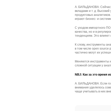
А. БИЛЬДАНОВА: Сейчас 
вкладами и т. д. Высоки
продуктовых аналитиков.
играют бизнес- и систем
С уходом импортного ПО
качества, но и в регули
тенденциям. Это влияет 
К слову, инструменты ан
в том числе open source
частично могут их успеш
Меняются инструменты и
сложной ситуации у анал
NBJ: Как за это время 
А. БИЛЬДАНОВА: Если гов
внимания уделялось сов
чаще учитывать в них в