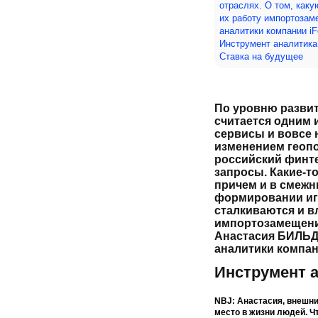
отраслях. О том, каку
их работу импортоза
аналитики компании iFe
Инструмент аналитика 
Ставка на будущее
По уровню разви
считается одним 
сервисы и вовсе 
изменением геопо
российский финт
запросы. Какие-то
причем и в смежны
формировании иг
сталкиваются и в
импортозамещени
Анастасия БИЛЬД
аналитики компани
Инструмент а
NBJ: Анастасия, внешни
место в жизни людей. Ч