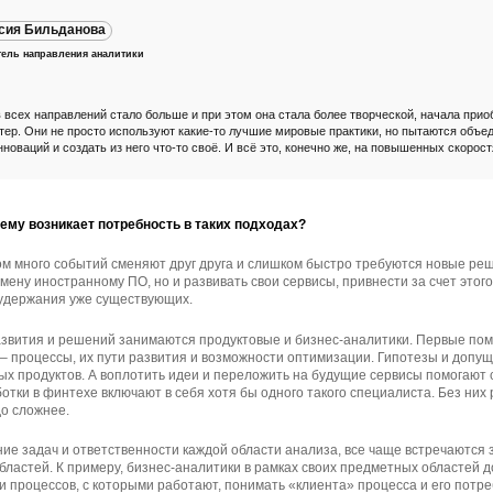
сия Бильданова
ель направления аналитики
 всех направлений стало больше и при этом она стала более творческой, начала прио
ер. Они не просто используют какие-то лучшие мировые практики, но пытаются объе
оваций и создать из него что-то своё. И всё это, конечно же, на повышенных скорост
чему возникает потребность в таких подходах?
 много событий сменяют друг друга и слишком быстро требуются новые ре
мену иностранному ПО, но и развивать свои сервисы, привнести за счет этого
 удержания уже существующих.
азвития и решений занимаются продуктовые и бизнес-аналитики. Первые пом
 – процессы, их пути развития и возможности оптимизации. Гипотезы и допу
х продуктов. А воплотить идеи и переложить на будущие сервисы помогают
отки в финтехе включают в себя хотя бы одного такого специалиста. Без них
до сложнее.
ие задач и ответственности каждой области анализа, все чаще встречаются
ластей. К примеру, бизнес-аналитики в рамках своих предметных областей 
 процессов, с которыми работают, понимать «клиента» процесса и его потре