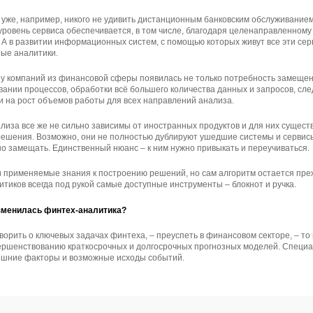
уже, например, никого не удивить дистанционным банковским обслуживание
й уровень сервиса обеспечивается, в том числе, благодаря целенаправленном
 А в развитии информационных систем, с помощью которых живут все эти сер
ные аналитики.
 у компаний из финансовой сферы появилась не только потребность замеще
ровании процессов, обработки всё большего количества данных и запросов, 
и на рост объемов работы для всех направлений анализа.
ализа все же не сильно зависимы от иностранных продуктов и для них сущест
 решения. Возможно, они не полностью дублируют ушедшие системы и сервисы
но замещать. Единственный нюанс – к ним нужно привыкать и переучиваться.
 применяемые знания к построению решений, но сам алгоритм остается пре
итиков всегда под рукой самые доступные инструменты – блокнот и ручка.
изменилась финтех-аналитика?
орить о ключевых задачах финтеха, – преуспеть в финансовом секторе, – то 
ершенствованию краткосрочных и долгосрочных прогнозных моделей. Специа
нешние факторы и возможные исходы событий.