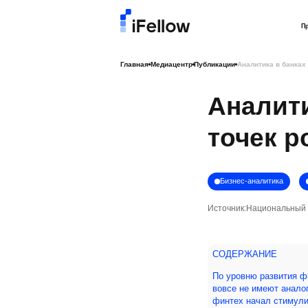
П
Главная
Медиацентр
Публикации
Аналитика в банках
Аналити
точек р
Бизнес-аналитика
Источник:
Национальный 
СОДЕРЖАНИЕ
По уровню развития ф
вовсе не имеют аналог
финтех начал стимули