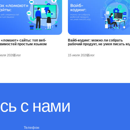
 «ломают» сайты: топ веб-
Вайб-кодинг: можно ли собрать
звимостей простым языком
рабочий продукт, не умея писать ко
июля 2026
Блог
15 июля 2026
Блог
сь с нами
Телефон