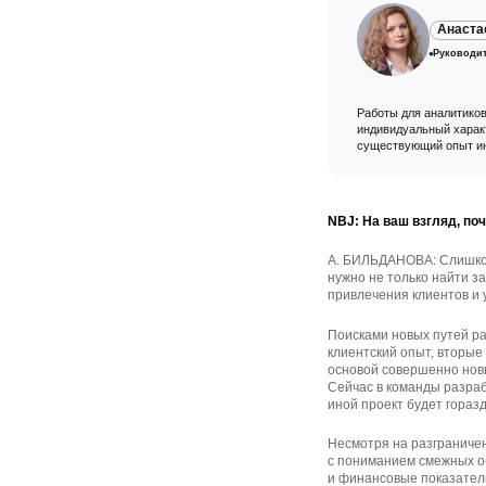
Анаста
Руководит
Работы для аналитиков
индивидуальный характ
существующий опыт инн
NBJ: На ваш взгляд, по
А. БИЛЬДАНОВА: Слишком
нужно не только найти за
привлечения клиентов и
Поисками новых путей р
клиентский опыт, вторые
основой совершенно новы
Сейчас в команды разраб
иной проект будет гораз
Несмотря на разграничен
с пониманием смежных об
и финансовые показатели