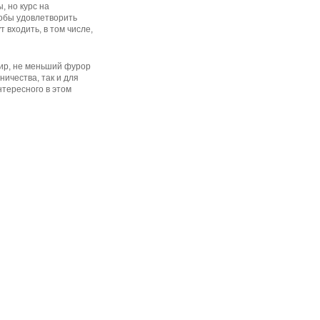
, но курс на
тобы удовлетворить
 входить, в том числе,
ир, не меньший фурор
ничества, так и для
нтересного в этом