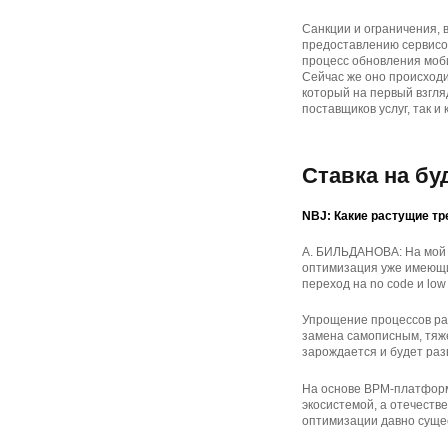
Санкции и ограничения, 
предоставлению сервисов
процесс обновления моб
Сейчас же оно происходи
который на первый взгля
поставщиков услуг, так и 
Ставка на б
NBJ: Какие растущие тр
А. БИЛЬДАНОВА: На мой 
оптимизация уже имеющи
переход на no code и lo
Упрощение процессов раз
замена самописным, тяже
зарождается и будет разв
На основе BPM-платформ
экосистемой, а отечест
оптимизации давно суще