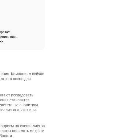
бретать
динить весь
ях.
шения. Компаниям сейчас
 что-то новое для
огают исследовать
щения становятся
 системные аналитики.
 реализовать тот или
 запросы на специалистов
должны понимать метрики
бности.