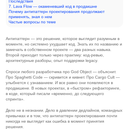
Последствия
7. Lava Flow — окаменевший код в продакшне
Почему антипаттерн проектирования продолжают
применять, зная о нем
Частые вопросы по теме
Антипаттерн — это решение, которое выглядит разумным в
моменте, но системно ухудшает код. Знать их по названию и
замечать в собственном проекте — два разных навыка.
Второй приходит только через практику: код-ревью,
архитектурные разборы, опыт поддержки legacy.
Спроси любого разработчика про God Object — объяснит.
Про Spaghetti Code — скривится и кивнет. Про Cargo Cult —
улыбнется с узнаванием. И все равно они появляются в
продакшене. В новых проектах, в «быстром» рефакторинге,
в коде, который писали «временно, до следующего
спринта».
Дело не в незнании. Дело в давлении дедлайнов, командных
привычках и в том, что антипаттерн проектирования почти
никогда не выглядит как ошибка в момент принятия
решения.