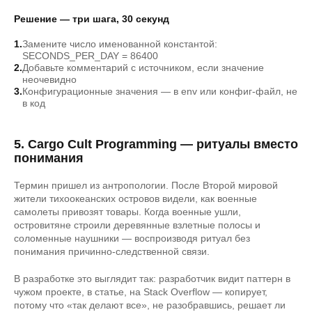
Решение — три шага, 30 секунд
Замените число именованной константой:
SECONDS_PER_DAY = 86400
Добавьте комментарий с источником, если значение
неочевидно
Конфигурационные значения — в env или конфиг-файл, не
в код
5. Cargo Cult Programming — ритуалы вместо
понимания
Термин пришел из антропологии. После Второй мировой
жители тихоокеанских островов видели, как военные
самолеты привозят товары. Когда военные ушли,
островитяне строили деревянные взлетные полосы и
соломенные наушники — воспроизводя ритуал без
понимания причинно-следственной связи.
В разработке это выглядит так: разработчик видит паттерн в
чужом проекте, в статье, на Stack Overflow — копирует,
потому что «так делают все», не разобравшись, решает ли