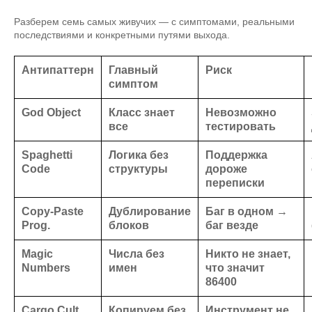
Разберем семь самых живучих — с симптомами, реальными
последствиями и конкретными путями выхода.
Антипаттерн
Главный
Риск
симптом
God Object
Класс знает
Невозможно
все
тестировать
Spaghetti
Логика без
Поддержка
Code
структуры
дороже
переписки
Copy-Paste
Дублирование
Баг в одном →
Prog.
блоков
баг везде
Magic
Числа без
Никто не знает,
Numbers
имен
что значит
86400
Cargo Cult
Копируем без
Инструмент не