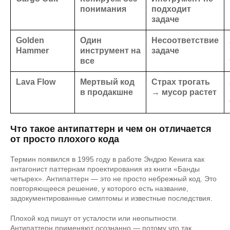
понимания
подходит
задаче
Golden
Один
Несоответствие
Hammer
инструмент на
задаче
все
Lava Flow
Мертвый код
Страх трогать
в продакшне
→ мусор растет
Что такое антипаттерн и чем он отличается
от просто плохого кода
Термин появился в 1995 году в работе Эндрю Кенига как
антагонист паттернам проектирования из книги «Банды
четырех». Антипаттерн — это не просто небрежный код. Это
повторяющееся решение, у которого есть название,
задокументированные симптомы и известные последствия.
Плохой код пишут от усталости или неопытности.
Антипаттерн применяют осознанно — потому что так