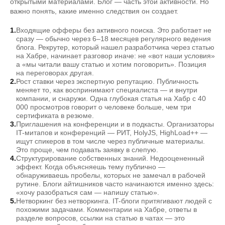
открытыми материалами. Блог — часть этой активности. Но
важно понять, какие именно следствия он создает.
Входящие офферы без активного поиска. Это работает не
сразу — обычно через 6–18 месяцев регулярного ведения
блога. Рекрутер, который нашел разработчика через статью
на Хабре, начинает разговор иначе: не «вот наши условия»
а «мы читали вашу статью и хотим поговорить». Позиция
на переговорах другая.
Рост ставки через экспертную репутацию. Публичность
меняет то, как воспринимают специалиста — и внутри
компании, и снаружи. Одна глубокая статья на Хабр с 40
000 просмотров говорит о человеке больше, чем три
сертификата в резюме.
Приглашения на конференции и в подкасты. Организаторы
IT-митапов и конференций — РИТ, HolyJS, HighLoad++ —
ищут спикеров в том числе через публичные материалы.
Это проще, чем подавать заявку в слепую.
Структурирование собственных знаний. Недооцененный
эффект. Когда объясняешь тему публично —
обнаруживаешь пробелы, которых не замечал в рабочей
рутине. Блоги айтишников часто начинаются именно здесь:
«хочу разобраться сам — напишу статью».
Нетворкинг без нетворкинга. IT-блоги притягивают людей с
похожими задачами. Комментарии на Хабре, ответы в
разделе вопросов, ссылки на статью в чатах — это