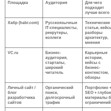
Площадка
Аудитория
Для чего
подходит
лучше всего
Хабр (habr.com)
Русскоязычные
Технические
IT-специалисты,
статьи, кейс
рекрутеры,
разборы
коллеги
архитектур,
мнения
VC.ru
Бизнес-
Карьерные
аудитория,
истории,
стартапы,
кейсы с
широкий
бизнес-
читатель
контекстом,
обзоры
Личный сайт /
Органический
Портфолио 
блог
поиск,
SEO + глубо
разработчика
долгосрочный
материалы б
сайтов
трафик
ограничений