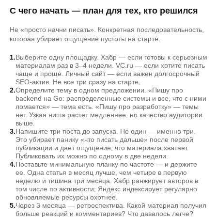
С чего начать — план для тех, кто решился
Не «просто начни писать». Конкретная последовательность,
которая убирает ощущение пустоты на старте.
Выберите одну площадку. Хабр — если готовы к серьезным
материалам раз в 3–4 недели. VC.ru — если хотите писать
чаще и проще. Личный сайт — если важен долгосрочный
SEO-актив. Не все три сразу на старте.
Определите тему в одном предложении. «Пишу про
backend на Go: распределенные системы и все, что с ними
ломается» — тема есть. «Пишу про разработку» — темы
нет. Узкая ниша растет медленнее, но качество аудитории
выше.
Напишите три поста до запуска. Не один — именно три.
Это убирает панику «что писать дальше» после первой
публикации и дает ощущение, что материала хватает.
Публиковать их можно по одному в две недели.
Поставьте минимальную планку по частоте — и держите
ее. Одна статья в месяц лучше, чем четыре в первую
неделю и тишина три месяца. Хабр ранжирует авторов в
том числе по активности; Яндекс индексирует регулярно
обновляемые ресурсы охотнее.
Через 3 месяца — ретроспектива. Какой материал получил
больше реакций и комментариев? Что давалось легче?