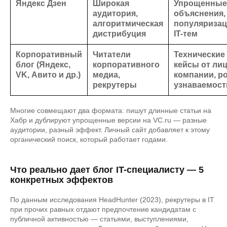
Яндекс Дзен
Широкая
Упрощенные
аудитория,
объяснения,
алгоритмическая
популяризац
дистрибуция
IT-тем
Корпоративный
Читатели
Технические
блог (Яндекс,
корпоративного
кейсы от ли
VK, Авито и др.)
медиа,
компании, р
рекрутеры
узнаваемост
Многие совмещают два формата: пишут длинные статьи на
Хабр и дублируют упрощенные версии на VC.ru — разные
аудитории, разный эффект. Личный сайт добавляет к этому
органический поиск, который работает годами.
Что реально дает блог IT-специалисту — 5
конкретных эффектов
По данным исследования HeadHunter (2023), рекрутеры в IT
при прочих равных отдают предпочтение кандидатам с
публичной активностью — статьями, выступлениями,