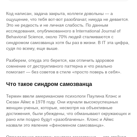
Код написан, задача закрыта, коллеги довольны — а
ощущение, что тебя вот-вот разоблачат, никуда не девается.
Это не редкость и не личная слабость. По данным
исследования, опубликованного в International Journal of
Behavioral Science, около 70% людей сталкиваются с
синдромом самозванца хотя бы раз в жизни. В IT эта цифра,
судя по всему, еще выше.
Разберем, откуда это берется, как отличить здоровое
сомнение от деструктивного паттерна и что реально
помогает — без советов в стиле «просто поверь в себя».
Что такое синдром самозванца
Термин ввели американские психологи Паулина Клэнс и
Сюзан Аймс в 1978 году. Они изучали высокоуспешных
женщин-ученых, которые, несмотря на объективные
достижения, были убеждены, что обманывают окружающих и
рано или поздно будут «разоблачены». Клэнс и Аймс
назвали это явление «феноменом самозванца».