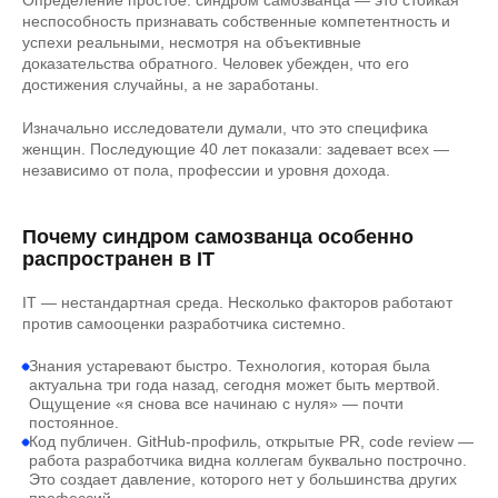
Определение простое: синдром самозванца — это стойкая
неспособность признавать собственные компетентность и
успехи реальными, несмотря на объективные
доказательства обратного. Человек убежден, что его
достижения случайны, а не заработаны.
Изначально исследователи думали, что это специфика
женщин. Последующие 40 лет показали: задевает всех —
независимо от пола, профессии и уровня дохода.
Почему синдром самозванца особенно
распространен в IT
IT — нестандартная среда. Несколько факторов работают
против самооценки разработчика системно.
Знания устаревают быстро. Технология, которая была
актуальна три года назад, сегодня может быть мертвой.
Ощущение «я снова все начинаю с нуля» — почти
постоянное.
Код публичен. GitHub-профиль, открытые PR, code review —
работа разработчика видна коллегам буквально построчно.
Это создает давление, которого нет у большинства других