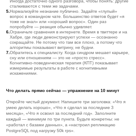
Иногда достаточно одного разговора, чтобы понять: другие
сталкиваются с теми же задачами.
Нормализуйте незнание публично. Задайте «глупый»
вопрос в командном чате. Большинство ответов будет «я
тоже не знал» или «хороший вопрос». Один раз
попробуйте — реакция обычно удивляет.
Ограничьте сравнения в интернете. Время в твиттере и на
Хабре, где люди демонстрируют успехи — осознанно
сокращайте. Не потому что там все плохо, а потому что
алгоритмы показывают витрину, не будни.
Обратитесь к специалисту. Когда синдром мешает карьере,
сну или отношениям — это не «просто стресс».
Когнитивно-поведенческая терапия (КПТ) показывает
измеримые результаты в работе с когнитивными
искажениями.
Что делать прямо сейчас — упражнение на 10 минут
Откройте чистый документ. Напишите три заголовка: «Что я
умею делать хорошо», «Что я сделал за последние 3
месяца», «Что я освоил за последний год». Заполните
каждый — минимум по три пункта. Будьте конкретны: не
«работал с базами данных», а «настроил репликацию
PostgreSQL под нагрузку 50k rps».