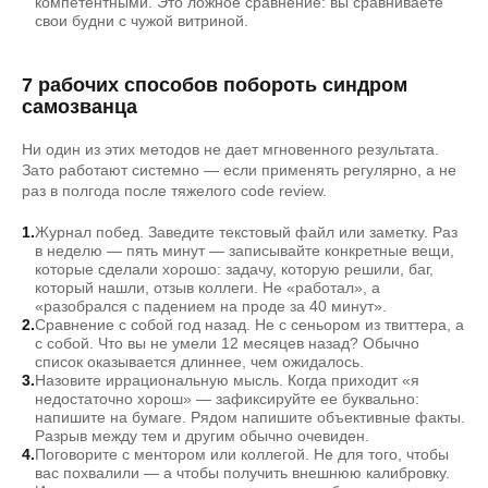
компетентными. Это ложное сравнение: вы сравниваете
свои будни с чужой витриной.
7 рабочих способов побороть синдром
самозванца
Ни один из этих методов не дает мгновенного результата.
Зато работают системно — если применять регулярно, а не
раз в полгода после тяжелого code review.
Журнал побед. Заведите текстовый файл или заметку. Раз
в неделю — пять минут — записывайте конкретные вещи,
которые сделали хорошо: задачу, которую решили, баг,
который нашли, отзыв коллеги. Не «работал», а
«разобрался с падением на проде за 40 минут».
Сравнение с собой год назад. Не с сеньором из твиттера, а
с собой. Что вы не умели 12 месяцев назад? Обычно
список оказывается длиннее, чем ожидалось.
Назовите иррациональную мысль. Когда приходит «я
недостаточно хорош» — зафиксируйте ее буквально:
напишите на бумаге. Рядом напишите объективные факты.
Разрыв между тем и другим обычно очевиден.
Поговорите с ментором или коллегой. Не для того, чтобы
вас похвалили — а чтобы получить внешнюю калибровку.