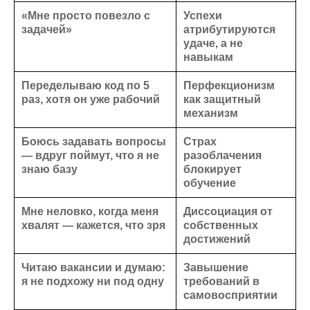
«Мне просто повезло с
Успехи
задачей»
атрибутируются
удаче, а не
навыкам
Переделываю код по 5
Перфекционизм
раз, хотя он уже рабочий
как защитный
механизм
Боюсь задавать вопросы
Страх
— вдруг поймут, что я не
разоблачения
знаю базу
блокирует
обучение
Мне неловко, когда меня
Диссоциация от
хвалят — кажется, что зря
собственных
достижений
Читаю вакансии и думаю:
Завышение
я не подхожу ни под одну
требований в
самовосприятии