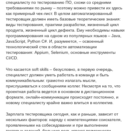
специалисту по тестированию ПО, схожи со средними
требованиями по рынку – поэтому можно привести их здесь
как примерный чек-лист. В целом автоматизированный
тестировщик должен иметь базовые теоретические знания:
виды тестирования, практики разработки, жизненный цикл
продукта, жизненный цикл дефекта. Ему необходимы навыки
программирования на одном из популярных языков – Java,
JavaScript, Python C#. И, разумеется, – освоенный
технологический стек в области автоматизации
тестирования: Appium, Selenium, основные инструменты
CI/CD.
Что касается soft skills – безусловно, в первую очередь,
специалист должен уметь работать в команде и быть
коммуникабельным: грамотно излагать мысли,
прислушиваться к сообщениям коллег. Несмотря на то, что
проектная работа ведется в основном в дистанционном
формате, онлайн-коммуникации происходят постоянно, и
новому специалисту крайне важно влиться в коллектив.
Зарплата тестировщика сегодня, как и раньше, зависит от
нескольких факторов: наряду с компетенциями соискателя,
проявленными на собеседовании и при выполнении
тестовых заданий, большую роль играют возможности