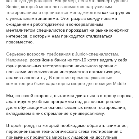
как некую деградацию. Например, если это эксперт уровня
Senior, который много лет занимается нагрузочным
тестированием и оценивается менеджментом
как сотрудник
с уникальными знаниями. Этот разрыв между новыми
ожиданиями работодателей и консервативным
менталитетом специалистов порождает на рынке конфликт
интересов, с которым нам приходится сталкиваться
повсеместно.
Серьезно возросли требования к Junior-специалистам.
Например,
российские банки из топ-10 хотят видеть у себя
функциональных тестировщиков начального уровня с
навыками использования инструментов автоматизации,
анализа логов и т. д.
В прежние времена указанные
компетенции были характерны скорее для позиции Middle.
Мы, со своей стороны, пытаемся двигаться в сторону спроса,
адаптируем учебные программы под рыночные реалии:
даем обучающимся основы смежных видов тестирования,
вкладываем в них стремление к универсализму.
Второй тренд, на который необходимо обратить внимание, –
переориентация технологического стека тестирования с
привычных продуктов мировых лидеров на доступные