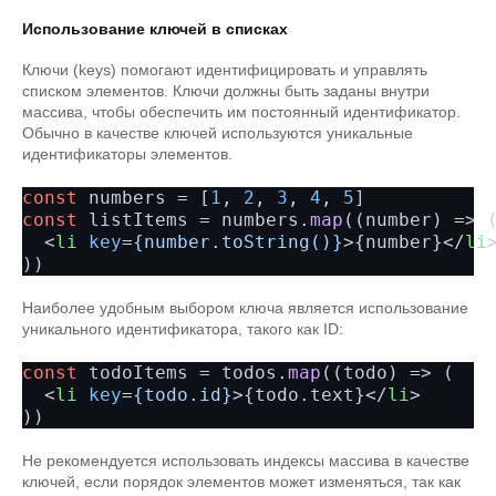
Использование ключей в списках
Ключи (keys) помогают идентифицировать и управлять
списком элементов. Ключи должны быть заданы внутри
массива, чтобы обеспечить им постоянный идентификатор.
Обычно в качестве ключей используются уникальные
идентификаторы элементов.
const
 numbers = [
1
, 
2
, 
3
, 
4
, 
5
const
 listItems = numbers.
map
(
(
number
) =>
 (
<
li
key
=
{number.toString()}
>
{number}
</
li
Наиболее удобным выбором ключа является использование
уникального идентификатора, такого как ID:
const
 todoItems = todos.
map
(
(
todo
) =>
 (

<
li
key
=
{todo.id}
>
{todo.text}
</
li
>
Не рекомендуется использовать индексы массива в качестве
ключей, если порядок элементов может изменяться, так как