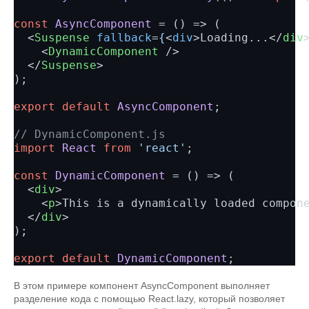
const
AsyncComponent
 = () => (

<
Suspense
fallback
=
{
<
div
>
Loading...
</
div
<
DynamicComponent
 />
</
Suspense
>
);

export
default
AsyncComponent
;

// DynamicComponent.js
import
React
from
'react'
;

const
DynamicComponent
 = () => (

<
div
>
<
p
>
This is a dynamically loaded compon
</
div
>
);

export
default
DynamicComponent
В этом примере компонент AsyncComponent выполняет
разделение кода с помощью React.lazy, который позволяет