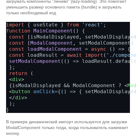
загружать компоненты "лениво" (lazy-loading). Это помогает
уменьшить размер основного пакета (bundle) и загружать
только необходимый код.
import
 { useState } 
from
'react'
function
MainComponent
() {

const
 [isModalDisplayed, setModalDisplaye
const
 [
ModalComponent
, setModalComponent]
const
loadModalComponent
 = 
async
 () => {

const
 loadResult = 
await
import
(
'./compon
setModalComponent
(
() =>
 loadResult.
defaul
 };

return
 (

<
div
>
 {isModalDisplayed && ModalComponent ? 
<
Mo
<
button
onClick
=
{()
 =>
 { setModalDisplaye
</
div
>
 );

В примере динамический импорт используется для загрузки
ModalComponent только тогда, когда пользователь нажимает
кнопку.