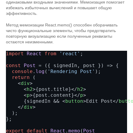
одинаковыми входными значениями. Мемоизация помогает
избежать избыточных вычислений и повышает общую
эффективность.
Метод мемоизации React.memo() способен оборачивать
чисто функциональные элементы, чтобы предотвратить
повторную визуализацию если полученные реквизиты
остаются неизменными.
import
React
from
'react'
;

const
Post
 = (
{ signedIn, post }
) => {

console
.
log
(
'Rendering Post'
);

return
 (

<
div
>
<
h2
>
{post.title}
</
h2
>
<
p
>
{post.content}
</
p
>
      {signedIn && 
<
button
>
Edit Post
</
butt
</
div
>
  );

};

export
default
React
.
memo
(
Post