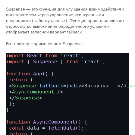
Suspense — это функция для улучшения взаимодействия с
пользователем через управление асинхронными
операциями (выборку данных). Функция приостанавливает
отрисовку до выполнения определенного условия и
отображает запасной вариант fallback.
Вот пример с применением Suspense:
import
React
from
'react'
import
 { 
Suspense
 } 
from
'react'
;

function
App
() {

return
 (

<
Suspense
fallback
=
{
<
div
>
Загрузка...
</
div
<
AsyncComponent
 />
</
Suspense
>
 );

}

function
AsyncComponent
() {

const
 data = 
fetchData
();

return
 (
