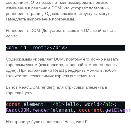
состоянием. Это позволяет минимизировать прямые
изменения в реальном DOM, что ускоряет повторный
рендеринг страниц. Однако сложные структуры могут
замедлить выполнение программы.
Рендеринг в DOM. Допустим, в вашем HTML-файле есть
<div>:
<div id=
"root"
></div>
Содержимым управляет DOM, поэтому его можно назвать
корневым узлом (как правило, корневой компонент здесь
один). При встраивании React рендерить можно в любом
количестве независимых корневых элементов.
Вызов ReactDOM.render() для отрисовки элемента в
корневой узел:
const
 element = 
<
h1
>
Hello, world
</
h1
>
ReactDOM
.
render
(element, 
document
.
getEleme
На странице будет написано "Hello, world".