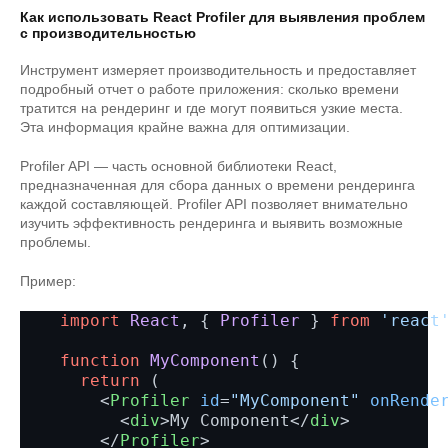
Как использовать React Profiler для выявления проблем
с производительностью
Инструмент измеряет производительность и предоставляет
подробный отчет о работе приложения: сколько времени
тратится на рендеринг и где могут появиться узкие места.
Эта информация крайне важна для оптимизации.
Profiler API — часть основной библиотеки React,
предназначенная для сбора данных о времени рендеринга
каждой составляющей. Profiler API позволяет внимательно
изучить эффективность рендеринга и выявить возможные
проблемы.
Пример:
import
React
, { 
Profiler
 } 
from
'react
function
MyComponent
() {

return
 (

<
Profiler
id
=
"MyComponent"
onRende
<
div
>
My Component
</
div
>
</
Profiler
>