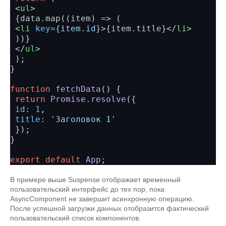
<
ul
>
 {data.map((item) => (

<
li
key
=
{item.id}
>
{item.title}
</
li
>
 ))}

</
ul
>
 );

}

function
fetchData
() {

return
Promise
.
resolve
({

id
: 
1
,

title
: 
'Заголовок 1'
 });

}

export
default
App
В примере выше Suspense отображает временный
пользовательский интерфейс до тех пор, пока
AsyncComponent не завершит асинхронную операцию.
После успешной загрузки данных отобразится фактический
пользовательский список компонентов.