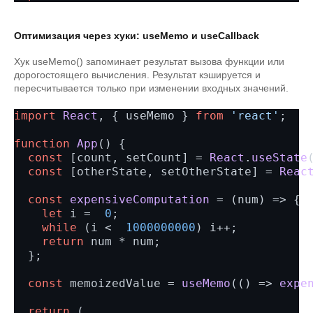
Оптимизация через хуки: useMemo и useCallback
Хук useMemo() запоминает результат вызова функции или
дорогостоящего вычисления. Результат кэшируется и
пересчитывается только при изменении входных значений.
import
React
, { useMemo } 
from
'react'
;

function
App
() {

const
 [count, setCount] = 
React
.
useState
const
 [otherState, setOtherState] = 
Reac
const
expensiveComputation
 = (
num
) => {

let
 i =  
0
;

while
 (i <  
1000000000
) i++;

return
 num * num;

  };

const
 memoizedValue = 
useMemo
(
() =>
expe
return
 (
