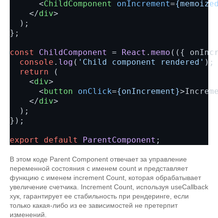
<
ChildComponent
onIncrement
=
{memoize
</
div
>
  );

};

const
ChildComponent
 = 
React
.
memo
(
(
{ onInc
console
.
log
(
'Child component rendered'
);

return
 (

<
div
>
<
button
onClick
=
{onIncrement}
>
Increm
</
div
>
  );

});

export
default
ParentComponent
В этом коде Parent Component отвечает за управление
переменной состояния с именем count и представляет
функцию с именем increment Count, которая обрабатывает
увеличение счетчика. Increment Count, используя useCallback
хук, гарантирует ее стабильность при рендеринге, если
только какая-либо из ее зависимостей не претерпит
изменений.