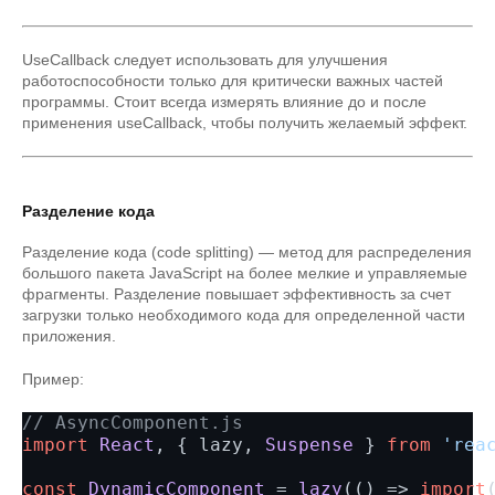
UseCallback следует использовать для улучшения
работоспособности только для критически важных частей
программы. Стоит всегда измерять влияние до и после
применения useCallback, чтобы получить желаемый эффект.
Разделение кода
Разделение кода (code splitting) — метод для распределения
большого пакета JavaScript на более мелкие и управляемые
фрагменты. Разделение повышает эффективность за счет
загрузки только необходимого кода для определенной части
приложения.
Пример:
// AsyncComponent.js
import
React
, { lazy, 
Suspense
 } 
from
'rea
const
DynamicComponent
 = 
lazy
(
() =>
import