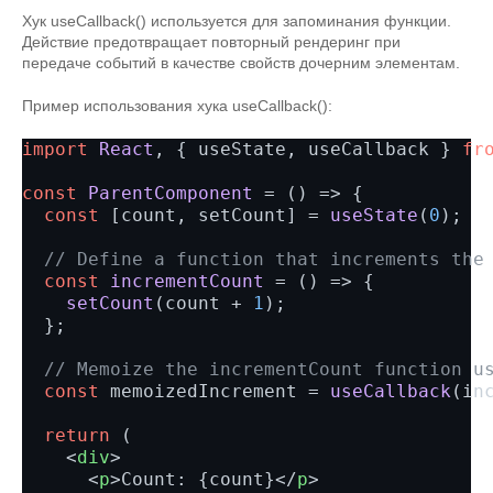
Хук useCallback() используется для запоминания функции.
Действие предотвращает повторный рендеринг при
передаче событий в качестве свойств дочерним элементам.
Пример использования хука useCallback():
import
React
, { useState, useCallback } 
fr
const
ParentComponent
 = () => {

const
 [count, setCount] = 
useState
(
0
);

// Define a function that increments the
const
incrementCount
 = () => {

setCount
(count + 
1
);

  };

// Memoize the incrementCount function u
const
 memoizedIncrement = 
useCallback
(in
return
 (

<
div
>
<
p
>
Count: {count}
</
p
>