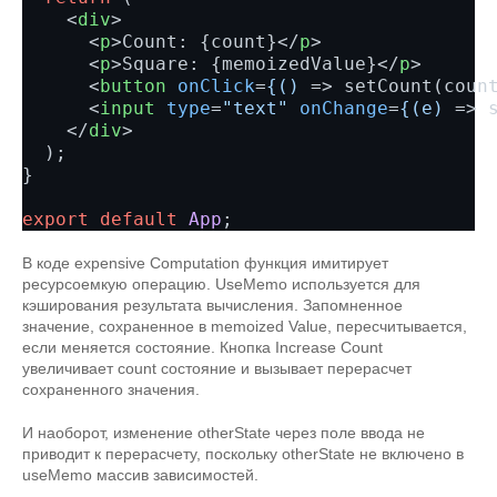
<
div
>
<
p
>
Count: {count}
</
p
>
<
p
>
Square: {memoizedValue}
</
p
>
<
button
onClick
=
{()
 =>
 setCount(coun
<
input
type
=
"text"
onChange
=
{(e)
 =>
 
</
div
>
  );

}

export
default
App
В коде expensive Computation функция имитирует
ресурсоемкую операцию. UseMemo используется для
кэширования результата вычисления. Запомненное
значение, сохраненное в memoized Value, пересчитывается,
если меняется состояние. Кнопка Increase Count
увеличивает count состояние и вызывает перерасчет
сохраненного значения.
И наоборот, изменение otherState через поле ввода не
приводит к перерасчету, поскольку otherState не включено в
useMemo массив зависимостей.