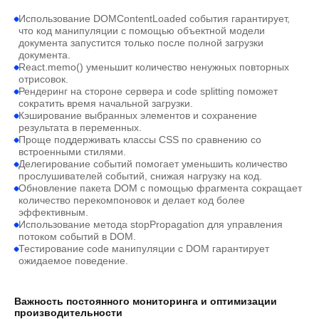
Использование DOMContentLoaded события гарантирует,
что код манипуляции с помощью объектной модели
документа запустится только после полной загрузки
документа.
React.memo() уменьшит количество ненужных повторных
отрисовок.
Рендеринг на стороне сервера и code splitting поможет
сократить время начальной загрузки.
Кэширование выбранных элементов и сохранение
результата в переменных.
Проще поддерживать классы CSS по сравнению со
встроенными стилями.
Делегирование событий помогает уменьшить количество
прослушивателей событий, снижая нагрузку на код.
Обновление пакета DOM с помощью фрагмента сокращает
количество перекомпоновок и делает код более
эффективным.
Использование метода stopPropagation для управления
потоком событий в DOM.
Тестирование code манипуляции с DOM гарантирует
ожидаемое поведение.
Важность постоянного мониторинга и оптимизации
производительности