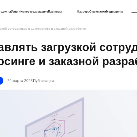
родукты
Услуги
Импортозамещение
Партнеры
Карьера
О компании
Медиацентр
зкой сотрудников в аутсорсинге и заказной разработке
авлять загрузкой сотру
рсинге и заказной разра
29 марта 2023
Публикации
с