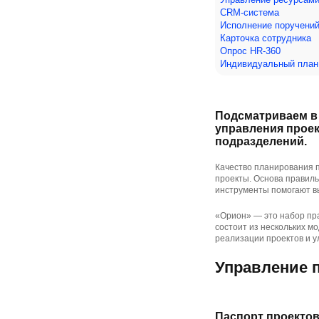
CRM-система
Исполнение поручени
Карточка сотрудника
Опрос HR-360
Индивидуальный план
Подсматриваем в
управления проек
подразделений.
Качество планирования 
проекты. Основа правил
инструменты помогают вы
«Орион» — это набор пр
состоит из нескольких м
реализации проектов и у
Управление 
Паспорт проекто