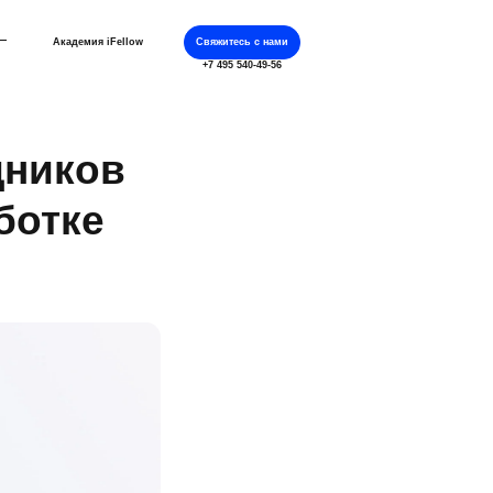
Академия iFellow
Свяжитесь с нами
+7 495 540-49-56
дников
ботке