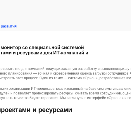
й
 развития
 монитор со специальной системой
тами и ресурсами для ИТ-компаний и
приоритетно для компаний, ведущих заказную разработку и выполняющих ау
ьного планирования — точная и своевременная оценка загрузки сотрудников
строить этот процесс. Один из таких — система «Орион», разработанная ком
актик организации ИТ-процессов, реализованный на базе системы управлени
одулей и позволяет прогнозировать ресурсы, считать время сотрудников, оцен
лучшать качество бюджетирования. Мы заглянули в интерфейс «Ориона» и во
проектами и ресурсами
в