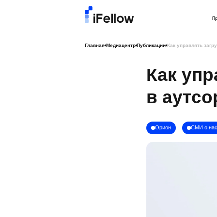
П
Главная
Медиацентр
Публикации
Как управлять загру
Как упр
в аутсо
Орион
СМИ о на