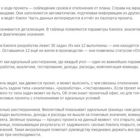
о ходе проекта — соблюдение сроков и отклонения от плана. Справа на экра
андами. Они заполняются автоматически, подтягивая информацию из других 
и ведёт бэклог. Часть данных интегрируется в отчёт из паспорта проекта.
орачивается детализация. В таблице появляются параметры бэклога: аналитик
и фактические значения.
в бэклоге разработки лежит 30 задач. Из них 12 выполнены — они находятся 
. Оставшиеся 12 ещё не взяли в производство — они помечены статусом «О
т как идеальный шестигранник, где каждый угол — один из важнейших пара
работка, аналитика, тестирование, доходы, расходы, комплектация команды. 
ель видит, как движется проект, и может выяснить, с чем связаны отклонения
быть задачи типа «аналитика», «разработка», «тестирование». Если проект н
акого-то типа задач может не быть. Об этом знает проектный офис, но для т
весомые проекты с отклонениями от идеальных условий.
колько шестигранников. Фиолетовый показывает идеальные границы «как дол
 задач выполнены, доходы и расходы не вышли за плановые значения, коман
кта. Зелёные границы — процесс проекта на данный момент: что открыто, к
ница, показывающая результаты от задуманного: сколько бэклога покрыто, с
ачений. Такая визуализация помогает руководству ежедневно держать все пр
ько при необходимости.