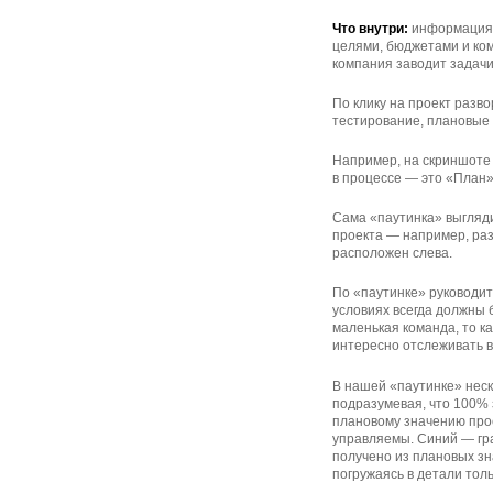
Что внутри:
информация 
целями, бюджетами и ком
компания заводит задачи 
По клику на проект разв
тестирование, плановые 
Например, на скриншоте 
в процессе — это «План»
Сама «паутинка» выгляди
проекта — например, раз
расположен слева.
По «паутинке» руководит
условиях всегда должны 
маленькая команда, то к
интересно отслеживать 
В нашей «паутинке» нес
подразумевая, что 100%
плановому значению прое
управляемы. Синий — гра
получено из плановых зн
погружаясь в детали тол