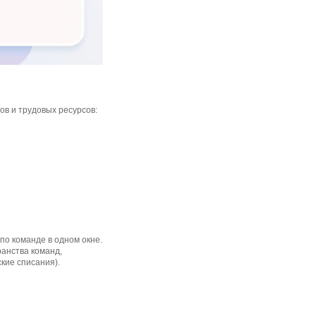
ов и трудовых ресурсов:
о команде в одном окне.
ранства команд,
кие списания).