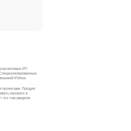
тсорсинговые ИТ-
. Специализированные
панией iFellow.
я проектами. Продукт
ивать прогресс в
т что там увидели.