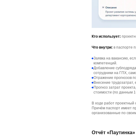
Кто использует:
проектн
Что внутри:
в паспорте п
Заявка на вакансию, ес
компетенций.
Добавление субподряда
сотрудники на ГПХ, сам
Отражение прогнозов п
Внесение трудозатрат, 
Прогноз затрат проекта
стоимости (по данным 1С
В ходе работ проектный
Причём паспорт имеет пр
организованные по своим
Отчёт «Паутинка»