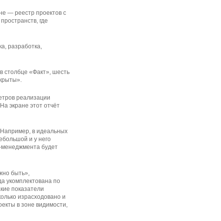
не — реестр проектов с
пространств, где
а, разработка,
в столбце «Факт», шесть
ткрыты».
метров реализации
На экране этот отчёт
. Например, в идеальных
ебольшой и у него
оп-менеджмента будет
жно быть»,
да укомплектована по
акие показатели
колько израсходовано и
оекты в зоне видимости,