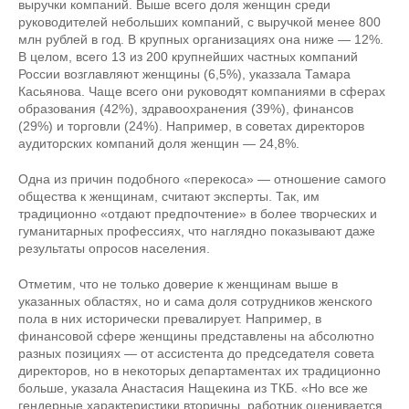
выручки компаний. Выше всего доля женщин среди
руководителей небольших компаний, с выручкой менее 800
млн рублей в год. В крупных организациях она ниже — 12%.
В целом, всего 13 из 200 крупнейших частных компаний
России возглавляют женщины (6,5%), указзала Тамара
Касьянова. Чаще всего они руководят компаниями в сферах
образования (42%), здравоохранения (39%), финансов
(29%) и торговли (24%). Например, в советах директоров
аудиторских компаний доля женщин — 24,8%.
Одна из причин подобного «перекоса» — отношение самого
общества к женщинам, считают эксперты. Так, им
традиционно «отдают предпочтение» в более творческих и
гуманитарных профессиях, что наглядно показывают даже
результаты опросов населения.
Отметим, что не только доверие к женщинам выше в
указанных областях, но и сама доля сотрудников женского
пола в них исторически превалирует. Например, в
финансовой сфере женщины представлены на абсолютно
разных позициях — от ассистента до председателя совета
директоров, но в некоторых департаментах их традиционно
больше, указала Анастасия Нащекина из ТКБ. «Но все же
гендерные характеристики вторичны, работник оценивается