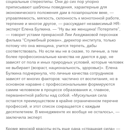
социальные стереотипы. Они до сих пор упорно
приписывают шаблоны поведения, характерные для
экономического положения дам в позапрошлом веке, —
управляемость, мягкость, склонность к монотонной работе,
терпение и многое другое, — рассуждает независимый HR-
эксперт Елена Булкина. — “Ну вы же женщина! Потерпите”,
— говорит устами прекрасной Лии Ахеджаковой персонаж
фильма “Служебный роман», директор института, только
потому что она женщина, учится терпеть, дабы
соответствовать. Но если мы не в сказке, то личные, а тем
более профессиональные качества не даются в дар, не
зависят от пола и иных природных условий, которые человек
не выбирает (возраст, национальность, здоровье)». Елена
Булкина подчеркнула, что личные качества сотрудников
зависят от многих факторов: частично от воспитания, но в
основном наравне с профессиональными формируются
самим человеком в процессе образования и, главное,
перманентной работы над собой. «Мускульная сила
остается преимуществом в крайне ограниченном перечне
профессий, и этот список сокращается с каждым
десятилетием. В менеджменте их вообще не осталось», —
заключила эксперт.
Кроме женской красоты есть еще одна «страшная сила» —