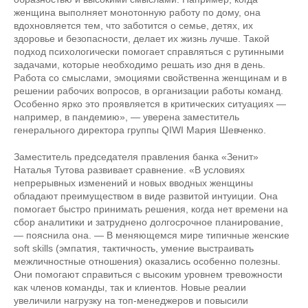
женщина выполняет монотонную работу по дому, она
вдохновляется тем, что заботится о семье, детях, их
здоровье и безопасности, делает их жизнь лучше. Такой
подход психологически помогает справляться с рутинными
задачами, которые необходимо решать изо дня в день.
Работа со смыслами, эмоциями свойственна женщинам и в
решении рабочих вопросов, в организации работы команд.
Особенно ярко это проявляется в критических ситуациях —
например, в пандемию», — уверена заместитель
генерального директора группы QIWI Мария Шевченко.
Заместитель председателя правления банка «Зенит»
Наталья Тутова развивает сравнение. «В условиях
непрерывных изменений и новых вводных женщины
обладают преимуществом в виде развитой интуиции. Она
помогает быстро принимать решения, когда нет времени на
сбор аналитики и затруднено долгосрочное планирование,
— пояснила она. — В меняющемся мире типичные женские
soft skills (эмпатия, тактичность, умение выстраивать
межличностные отношения) оказались особенно полезны.
Они помогают справиться с высоким уровнем тревожности
как членов команды, так и клиентов. Новые реалии
увеличили нагрузку на топ-менеджеров и повысили