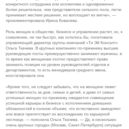
конкретного сотрудника или коллектива и одновременно
более решительна, чем представители сильного пола, легче
принимает жесткие решения, но воплощает их мягче», —
прокомментировала Ирина Ковалева.
Роль женщин в обществе, бизнесе и управлении растет, но, к
сожалению, не так быстро, как хотелось бы, посетовала
управляющий директор группы компаний «Ти Эй Консалт»
Ольга Ткачева. В крупных компаниях по-прежнему высшие
руководящие посты преимущественно занимают мужчины, в
то время как женщинам охотно предоставляют право
занимать позиции на уровне руководителей отделов и
департаментов, то есть менеджеров среднего звена,
констатировала она.
«Кроме того, не следует забывать, что на женщине лежит
ответственность за дом, семью и детей, и даже от самых
успешных женщин по-прежнему ожидается совмещение
успешной карьеры в бизнесе с исполнением домашних
обязанностей в полном объеме, что естественно замедляет
или вовсе препятствует их восхождению по карьерной
лестнице, — пояснила Ольга Ткачева. — Да, в нескольких
очень крупных городах (Москве, Санкт-Петербургк) ситуация