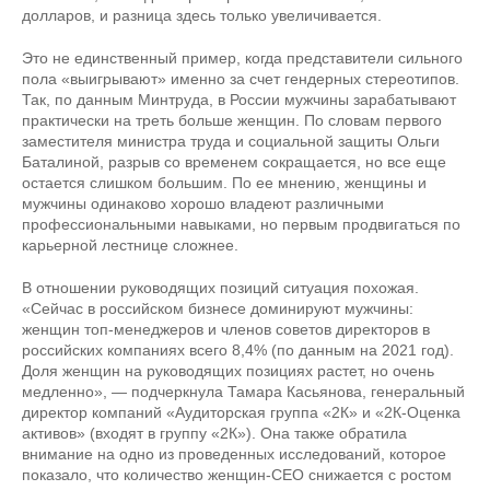
долларов, и разница здесь только увеличивается.
Это не единственный пример, когда представители сильного
пола «выигрывают» именно за счет гендерных стереотипов.
Так, по данным Минтруда, в России мужчины зарабатывают
практически на треть больше женщин. По словам первого
заместителя министра труда и социальной защиты Ольги
Баталиной, разрыв со временем сокращается, но все еще
остается слишком большим. По ее мнению, женщины и
мужчины одинаково хорошо владеют различными
профессиональными навыками, но первым продвигаться по
карьерной лестнице сложнее.
В отношении руководящих позиций ситуация похожая.
«Сейчас в российском бизнесе доминируют мужчины:
женщин топ-менеджеров и членов советов директоров в
российских компаниях всего 8,4% (по данным на 2021 год).
Доля женщин на руководящих позициях растет, но очень
медленно», — подчеркнула Тамара Касьянова, генеральный
директор компаний «Аудиторская группа «2К» и «2К-Оценка
активов» (входят в группу «2К»). Она также обратила
внимание на одно из проведенных исследований, которое
показало, что количество женщин-CEO снижается с ростом