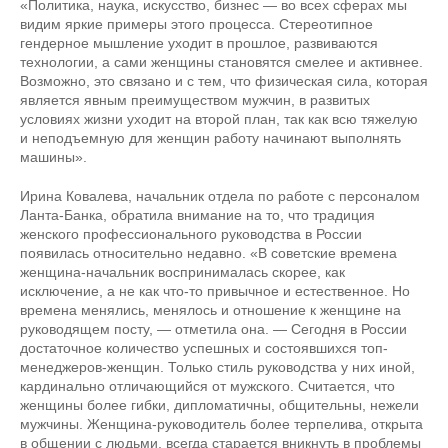
«Политика, наука, искусство, бизнес — во всех сферах мы
видим яркие примеры этого процесса. Стереотипное
гендерное мышление уходит в прошлое, развиваются
технологии, а сами женщины становятся смелее и активнее.
Возможно, это связано и с тем, что физическая сила, которая
является явным преимуществом мужчин, в развитых
условиях жизни уходит на второй план, так как всю тяжелую
и неподъемную для женщин работу начинают выполнять
машины».
Ирина Ковалева, начальник отдела по работе с персоналом
Ланта-Банка, обратила внимание на то, что традиция
женского профессионального руководства в России
появилась относительно недавно. «В советские времена
женщина-начальник воспринималась скорее, как
исключение, а не как что-то привычное и естественное. Но
времена менялись, менялось и отношение к женщине на
руководящем посту, — отметила она. — Сегодня в России
достаточное количество успешных и состоявшихся топ-
менеджеров-женщин. Только стиль руководства у них иной,
кардинально отличающийся от мужского. Считается, что
женщины более гибки, дипломатичны, общительны, нежели
мужчины. Женщина-руководитель более терпелива, открыта
в общении с людьми, всегда старается вникнуть в проблемы