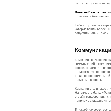
считать хорошим инстр
Валерия Панкратова
счи
позволяет объединить ко
Киберспортивное направл
которую вошли более 80 
запустить банк «Союз».
Коммуникаци
Компании все чаще испол
коммуникаций с текущими
способно заменить разго
поддержания корпоративн
ее более неформальной: 
насущные вопросы.
Компании стали чаще ин
Например, в банке «Реал
онлайн-конференции, спи
напрямую задавать интер
В последнее время рыно