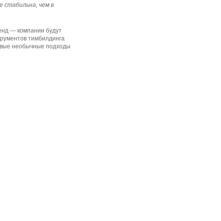
е стабильна, чем в
ренд — компании будут
трументов тимбилдинга
новые необычные подходы