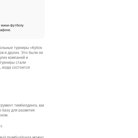
о мини-футболу
рафоне.
ольные турниры «Кубок
в и других. Это были не
угих компаний и
 турниры стали
 когда состоится
румент тимбилдинга, как
ю базу для развития
еном.
т.
 вид тимбилдинга можно