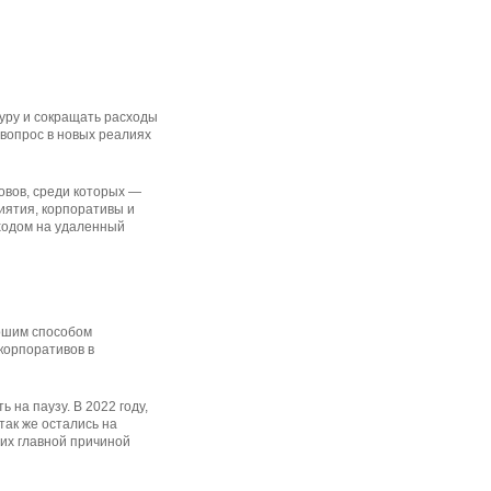
уру и сокращать расходы
 вопрос в новых реалиях
овов, среди которых —
иятия, корпоративы и
ходом на удаленный
рошим способом
корпоративов в
на паузу. В 2022 году,
так же остались на
них главной причиной