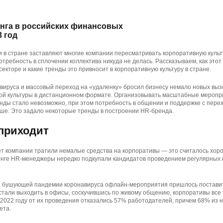
нга в российских финансовых
3 год
 в стране заставляют многие компании пересматривать корпоративную культ
отребность в сплочении коллектива никуда не делась. Рассказываем, как этот
екторе и какие тренды это привносит в корпоративную культуру в стране.
вируса и массовый переход на «удаленку» бросил бизнесу немало новых выз
ой культуры в дистанционном формате. Организовывать масштабные меропр
нды стало невозможно, при этом потребность в общении и поддержке с пере
ше. Это задало некоторые тренды в построении HR-бренда.
 приходит
ет компании тратили немалые средства на корпоративы — это считалось хо
тинге HR-менеджеры нередко подкупали кандидатов проведением регулярных 
за бушующей пандемии коронавируса офлайн-мероприятия пришлось поставить 
 стали выходить в офисы, соскучившись по живому общению, корпоративы все 
 2022 году от их проведения отказались 57% работодателей, причем 68% из 
ета.