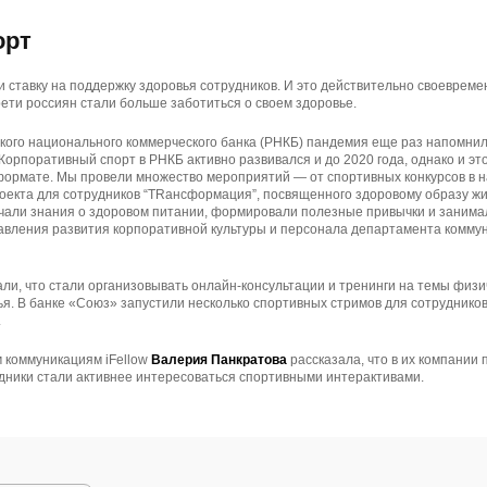
орт
 ставку на поддержку здоровья сотрудников. И это действительно своевреме
ети россиян стали больше заботиться о своем здоровье.
ского национального коммерческого банка (РНКБ) пандемия еще раз напомни
Корпоративный спорт в РНКБ активно развивался и до 2020 года, однако и э
-формате. Мы провели множество мероприятий — от спортивных конкурсов в 
роекта для сотрудников “TRансформация”, посвященного здоровому образу жи
учали знания о здоровом питании, формировали полезные привычки и занима
авления развития корпоративной культуры и персонала департамента коммун
али, что стали организовывать онлайн-консультации и тренинги на темы физи
ья. В банке «Союз» запустили несколько спортивных стримов для сотрудников:
.
 коммуникациям iFellow
Валерия Панкратова
рассказала, что в их компании
дники стали активнее интересоваться спортивными интерактивами.