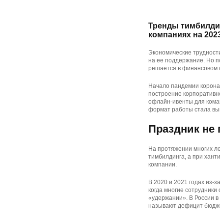
Тренды тимбилди
компаниях на 202
Экономические трудности
на ее поддержание. Но п
решается в финансовом с
Начало пандемии корона
построение корпоративн
офлайн-ивенты для кома
формат работы стала вы
Праздник не
На протяжении многих л
тимбилдинга, а при хан
компании.
В 2020 и 2021 годах из-
когда многие сотрудники
«удержании». В России в
называют дефицит бюдж