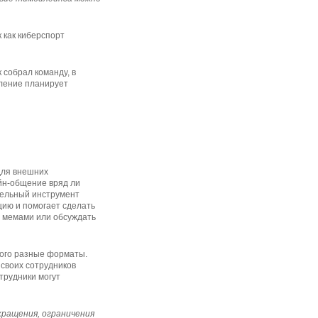
 как киберспорт
 собрал команду, в
вление планирует
для внешних
йн-общение вряд ли
ительный инструмент
цию и помогает сделать
я мемами или обсуждать
того разные форматы.
 своих сотрудников
трудники могут
кращения, ограничения