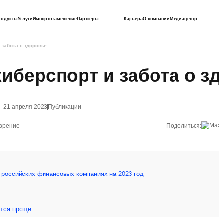
родукты
Услуги
Импортозамещение
Партнеры
Карьера
О компании
Медиацентр
 забота о здоровье
иберспорт и забота о з
21 апреля 2023
Публикации
озрение
Поделиться:
 российских финансовых компаниях на 2023 год
ятся проще