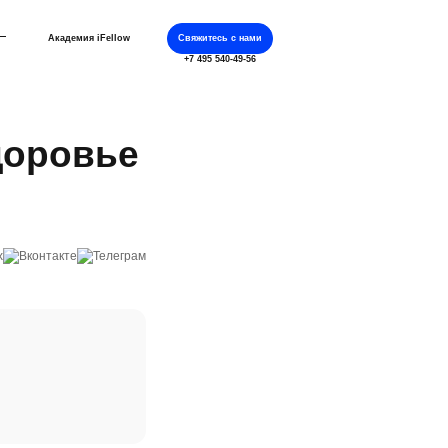
Академия iFellow
Свяжитесь с нами
+7 495 540-49-56
доровье