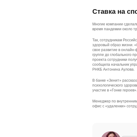
Ставка на сп
Многие компании сделали
время пандемии около тр
Так, сотрудникам Россий
здоровый образ жизни. «
свое развитие в онлайн
группе до глобального п
проекта сотрудники пол
сообщила начальник упр
РНКБ Антонина Аулова.
В банке «Зенит» рассказ
психологического здоров
участие в «Гонке героев»
Менеджер по внутренним
офис с «удаленки» сотру