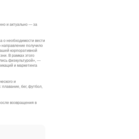
нно и актуально — за
ла о необходимости вести
то направление получило
нашей корпоративной
зни. В рамках этого
лись физкультурой», —
икаций и маркетинга
ческого и
 плавание, бег, футбол,
 после возвращения в