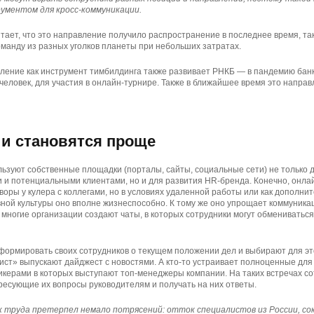
ументом для кросс-коммуникации.
тает, что это направление получило распространение в последнее время, так
манду из разных уголков планеты при небольших затратах.
ение как инструмент тимбилдинга также развивает РНКБ — в пандемию банк
человек, для участия в онлайн-турнире. Также в ближайшее время это напра
и становятся проще
ьзуют собственные площадки (порталы, сайты, социальные сети) не только 
 и потенциальными клиентами, но и для развития HR-бренда. Конечно, онла
воры у кулера с коллегами, но в условиях удаленной работы или как дополн
ой культуры оно вполне жизнеспособно. К тому же оно упрощает коммуника
многие организации создают чаты, в которых сотрудники могут обмениватьс
формировать своих сотрудников о текущем положении дел и выбирают для э
ист» выпускают дайджест с новостями. А кто-то устраивает полноценные для
керами в которых выступают топ-менеджеры компании. На таких встречах со
есующие их вопросы руководителям и получать на них ответы.
к труда претерпел немало потрясений: отток специалистов из России, со