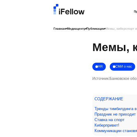
П
Главная
Медиацентр
Публикации
Мемы, киберспорт и
Мемы, к
HR
СМИ о нас
Источник:
Банковское об
СОДЕРЖАНИЕ
Тренды тимбилдинга в
Праздник не приходит
Ставка на спорт
Киберпривет!
Коммуникации станов