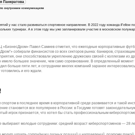
я Панкратова
по внутренним коммуникациям
тий у нас стало развиваться спортивное направление. В 2022 году команда iFellow п
кольких турнирах. А в этом году мы уже запланировали участие в московском полума
Ц «БизнесДром» Павел Самиев отметил, что ежегодные корпоративные футб
Дром”» собирали финансистов со всех секторов рынка: банкиров, страховщико
риятия, они способствовали укреплению дружеских связей с коллегами из др
то имело большее значение, чем само соревнование. В определенный момент
дил больше пяти лет, и сотрудники многих компаний заранее интересовались,
 готовились и его ждали.
!
спортом в последнее время в корпоративной среде развивается и такой инст
ение становится все популярнее в России: в Госдуме готовят законодательну
ятый игрок признается, что хотел бы стать профессиональным киберспортсм
е выбирают молодые сотрудники: средний возраст киберспортсменов — 28 ле
е могут играть сотрудники разных позиций и направлений, поэтому такой