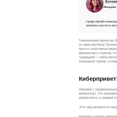
Валери
Менеджер 
Среди офлайн-мероприя
приняла участие в нес
Генеральный директор А
по мини-футболу “Бизнес
просто спортивные мероп
финансовых структур, ч
традицией — кубок прохо
очередной турнир, к нему
Киберпривет
Наравне с традиционным 
киберспорт. Это направл
киберспорта, а каждый п
Этот вид активности чащ
Нередко в одной команд