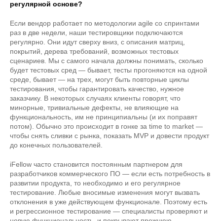
регулярной основе?
Если вендор работает по методологии agile со спринтами
раз в две недели, наши тестировщики подключаются
регулярно. Они идут сверху вниз, с описания матриц,
покрытий, дерева требований, возможных тестовых
сценариев. Мы с самого начала должны понимать, сколько
будет тестовых сред — бывает, тесты прогоняются на одной
среде, бывает — на трех, могут быть повторные циклы
тестирования, чтобы гарантировать качество, нужное
заказчику. В некоторых случаях клиенты говорят, что
минорные, тривиальные дефекты, не влияющие на
функциональность, им не принципиальны (и их поправят
потом). Обычно это происходит в гонке за time to market —
чтобы снять сливки с рынка, показать MVP и довести продукт
до конечных пользователей.
iFellow часто становится постоянным партнером для
разработчиков коммерческого ПО — если есть потребность в
развитии продукта, то необходимо и его регулярное
тестирование. Любые вносимые изменения могут вызвать
отклонения в уже действующем функционале. Поэтому есть
и регрессионное тестирование — специалисты проверяют и
новую функциональность, и покрывают прежнюю,