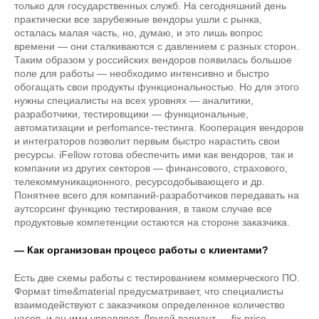
только для государственных служб. На сегодняшний день
практически все зарубежные вендоры ушли с рынка,
осталась малая часть, но, думаю, и это лишь вопрос
времени — они сталкиваются с давлением с разных сторон.
Таким образом у российских вендоров появилась большое
поле для работы — необходимо интенсивно и быстро
обогащать свои продукты функциональностью. Но для этого
нужны специалисты на всех уровнях — аналитики,
разработчики, тестировщики — функциональные,
автоматизации и perfomance-тестинга. Кооперация вендоров
и интеграторов позволит первым быстро нарастить свои
ресурсы. iFellow готова обеспечить ими как вендоров, так и
компании из других секторов — финансового, страхового,
телекоммуникационного, ресурсодобывающего и др.
Понятнее всего для компаний-разработчиков передавать на
аутсорсинг функцию тестирования, в таком случае все
продуктовые компетенции остаются на стороне заказчика.
— Как организован процесс работы с клиентами?
Есть две схемы работы с тестированием коммерческого ПО.
Формат time&material предусматривает, что специалисты
взаимодействуют с заказчиком определенное количество
часов, и он ими управляет. Другой вариант — fix price —