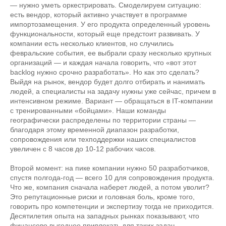
— нужно уметь оркестрировать. Смоделируем ситуацию:
есть вендор, который активно участвует в программе
импортозамещения. У его продукта определенный уровень
функциональности, который еще предстоит развивать. У
компании есть несколько клиентов, но случились
февральские события, ее выбрали сразу несколько крупных
организаций — и каждая начала говорить, что «вот этот
backlog нужно срочно разработать». Но как это сделать?
Выйдя на рынок, вендор будет долго отбирать и нанимать
людей, а специалисты на задачу нужны уже сейчас, причем в
интенсивном режиме. Вариант — обращаться в IT-компании
с тренированными «бойцами». Наши команды
географически распределены по территории страны —
благодаря этому временной диапазон разработки,
сопровождения или техподдержки наших специалистов
увеличен с 8 часов до 10-12 рабочих часов.
Второй момент: на пике компании нужно 50 разработчиков,
спустя полгода-год — всего 10 для сопровождения продукта.
Что же, компания сначала наберет людей, а потом уволит?
Это репутационные риски и головная боль, кроме того,
говорить про компетенции и экспертизу тогда не приходится.
Десятилетия опыта на западных рынках показывают, что
финансово выгоднее привлекать для таких задач