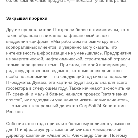
более комплексные продукты»,— полагает участник рынка.
Закрывая прорехи
Другие представители IT-отрасли более оптимистичны, хотя
также обращают внимание на финансовый аспект
внедрения «цифры». «Мы работаем на рынке крупных
корпоративных клиентов, и уверенно могу сказать, что
интенсивность цифровизации не уменьшилась. Предприятия
из энергетической, нефтехимической, строительной отрасли
только наращивают темп. При этом, по моей информации,
ряд государственных ведомств, которые последние годы
особо не экономили — на следующий год сильно порезали
IT-бюджеты. Думаю, эта картина будет актуальна для всего
госсектора в следующем году. Также начинают экономить на
IT- средний и малый бизнес, начался процесс "затягивания
поясов", их подрядчики уже начали искать новых клиентов»,
— отмечает генеральный директор CorpSoft24 Константин
Рензяев.
События этого года привели к большому количеству вызовов
для IT-инфраструктуры компаний считает коммерческий
директор компании «Аванпост» Александр Санин. Поэтому