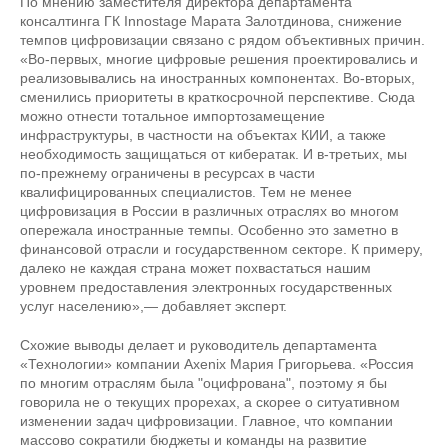
По мнению заместителя директора департамента
консалтинга ГК Innostage Марата Залотдинова, снижение
темпов цифровизации связано с рядом объективных причин.
«Во-первых, многие цифровые решения проектировались и
реализовывались на иностранных компонентах. Во-вторых,
сменились приоритеты в краткосрочной перспективе. Сюда
можно отнести тотальное импортозамещение
инфраструктуры, в частности на объектах КИИ, а также
необходимость защищаться от кибератак. И в-третьих, мы
по-прежнему ограничены в ресурсах в части
квалифицированных специалистов. Тем не менее
цифровизация в России в различных отраслях во многом
опережала иностранные темпы. Особенно это заметно в
финансовой отрасли и государственном секторе. К примеру,
далеко не каждая страна может похвастаться нашим
уровнем предоставления электронных государственных
услуг населению»,— добавляет эксперт.
Схожие выводы делает и руководитель департамента
«Технологии» компании Axenix Мария Григорьева. «Россия
по многим отраслям была "оцифрована", поэтому я бы
говорила не о текущих прорехах, а скорее о ситуативном
изменении задач цифровизации. Главное, что компании
массово сократили бюджеты и команды на развитие