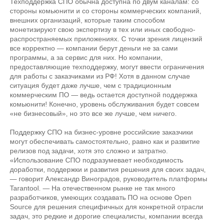
Техподдержка СПО обычна доступна по двум каналам: со
стороны комьюнити и со стороны коммерческих компаний,
внешних организаций, которые таким способом
монетизируют свою экспертизу в тех или иных свободно-
распространяемых приложениях. С точки зрения лицензий
все корректно — компании берут деньги не за сами
программы, а за сервис для них. Но компании,
предоставляющие техподдержку, могут ввести ограничения
для работы с заказчиками из РФ! Хотя в данном случае
ситуация будет даже лучше, чем с традиционным
коммерческим ПО — ведь остается доступной поддержка
комьюнити! Конечно, уровень обслуживания будет совсем
«не бизнесовый», но это все же лучше, чем ничего.
Поддержку СПО на бизнес-уровне российские заказчики
могут обеспечивать самостоятельно, равно как и развитие
релизов под задачи, хотя это сложно и затратно.
«Использование СПО подразумевает необходимость
доработки, поддержки и развития решения для своих задач,
— говорит Александр Виноградов, руководитель платформы
Tarantool. — На отечественном рынке не так много
разработчиков, умеющих создавать ПО на основе Open
Source для решения специфичных для конкретной отрасли
задач, это редкие и дорогие специалисты, компании всегда