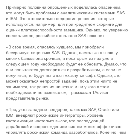
Примерно половина опрошенных поделилась опасением,
что могут быть проблемы с аналитическими системами SAS
и IBM. Это относительно недорогие решения, которые
используются, например, для при кредитном скоринге для
оценки платежеспособности заемщика. Однако, по уверению
специалистов, российских аналогов SAS пока нет.
«В свое время, опасаясь худшего, мы приобрели
бессрочную лицензию SAS. Однако, насколько я знаю, у
многих банков она срочная, и некоторым из них уже в
следующем году необходимо будет ее обновить. Думаю, что
они попытаются договориться с разработчиком, а если не
получится, то будут пытаться «хакнуть» софт. Однако, это
может оказаться непростой задачей, пока этим никто не
занимался, так решения нишевые и ни у кого в этом
необходимости не возникало», - рассказал TAdviser
представитель рынка.
«Продукты западных вендоров, таких как SAP, Oracle или
IBM, внедряют российские интеграторы. Уровень
кастомизации настолько высок, что последующей
доработкой и сопровождением систем может эффективно
управлять российская команда разработчиков. Конечно, чем