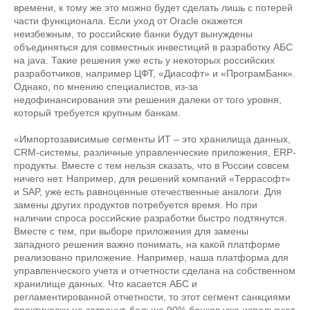
времени, к тому же это можно будет сделать лишь с потерей
части функционала. Если уход от Oracle окажется
неизбежным, то российские банки будут вынуждены
объединяться для совместных инвестиций в разработку АБС
на java. Такие решения уже есть у некоторых российских
разработчиков, например ЦФТ, «Диасофт» и «ПрограмБанк».
Однако, по мнению специалистов, из-за
недофинансирования эти решения далеки от того уровня,
который требуется крупным банкам.
«Импортозависимые сегменты ИТ – это хранилища данных,
CRM-системы, различные управленческие приложения, ERP-
продукты. Вместе с тем нельзя сказать, что в России совсем
ничего нет. Например, для решений компаний «Террасофт»
и SAP, уже есть равноценные отечественные аналоги. Для
замены других продуктов потребуется время. Но при
наличии спроса российские разработки быстро подтянутся.
Вместе с тем, при выборе приложения для замены
западного решения важно понимать, на какой платформе
реализовано приложение. Например, наша платформа для
управленческого учета и отчетности сделана на собственном
хранилище данных. Что касается АБС и
регламентированной отчетности, то этот сегмент санкциями