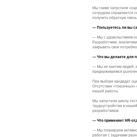
Мы также запустили «оце
сотрудник справляется с
получить обратную связь
— Пользуетесь ли вы с
— Мы с удовольствием н
Разработчики, аналитики
закрывать свои потребно
— Что вы делаете для 
— Мы не хантим людей, 
придерживаемся рыночно
При выборе кандидат оце
Отсутствие «токсичных»
нашей работы.
Мы запустили школу тес
трудоустройства в нашей
разработчиков.
— Что применяет HR-от
— Мы планируем активно
работая с задачами раз