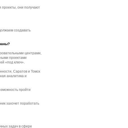
я проекты, они получают
должаем создавать
траны?
азовательными центрами,
чными проектами
ией «под ключ».
нности, Саратов и Томск
ная аналитика и
возможность пройти
дник захочет поработать
чных задач в сфере