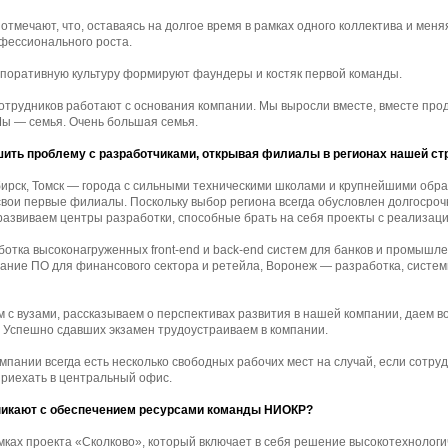
отмечают, что, оставаясь на долгое время в рамках одного коллектива и меня
офессионального роста.
рпоративную культуру формируют фаундеры и костяк первой команды.
отрудников работают с основания компании. Мы выросли вместе, вместе про
 Мы — семья. Очень большая семья.
шить проблему с разработчиками, открывая филиалы в регионах нашей с
бирск, Томск — города с сильными техническими школами и крупнейшими обр
свои первые филиалы. Поскольку выбор региона всегда обусловлен долгосро
развиваем центры разработки, способные брать на себя проекты с реализац
отка высоконагруженных front-end и back-end систем для банков и промышле
ание ПО для финансового сектора и ретейла, Воронеж — разработка, систем
 с вузами, рассказываем о перспективах развития в нашей компании, даем 
. Успешно сдавших экзамен трудоустраиваем в компании.
мпании всегда есть несколько свободных рабочих мест на случай, если сотру
приехать в центральный офис.
никают с обеспечением ресурсами команды НИОКР?
ках проекта «Сколково», который включает в себя решение высокотехнологи