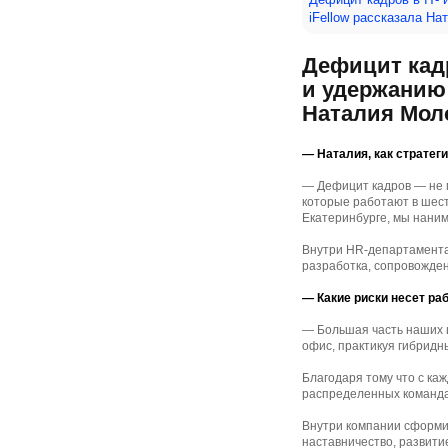
iFellow рассказала На
Дефицит кадр
и удержанию 
Наталия Мол
— Наталия, как стратег
— Дефицит кадров — не п
которые работают в шест
Екатеринбурге, мы наним
Внутри HR-департамента 
разработка, сопровожден
— Какие риски несет ра
— Большая часть наших 
офис, практикуя гибрид
Благодаря тому что с ка
распределенных команда
Внутри компании сформи
наставничество, развити