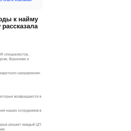
оды к найму
 рассказала
HR-специалистов,
рске, Воронеже и
онкретного направления:
екоторые возвращаются в
ния наших сотрудников в
торые решает каждый ЦП:
ании.