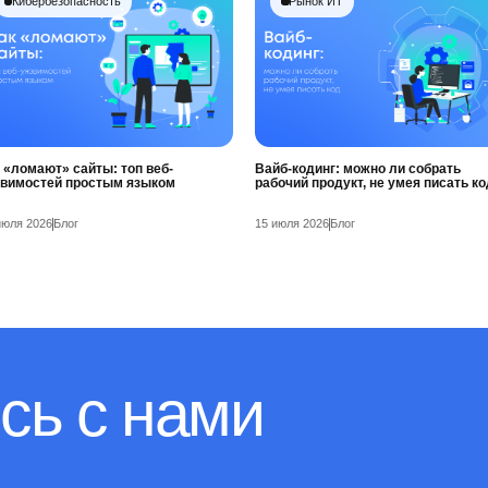
Кибербезопасность
Рынок ИТ
 «ломают» сайты: топ веб-
Вайб-кодинг: можно ли собрать
звимостей простым языком
рабочий продукт, не умея писать ко
июля 2026
Блог
15 июля 2026
Блог
сь с нами