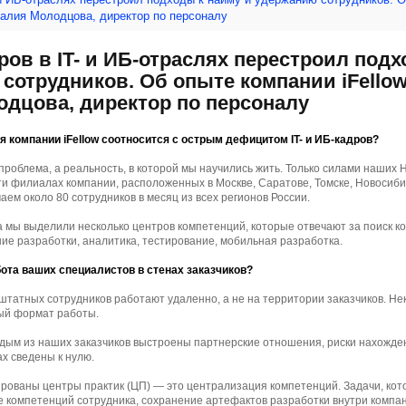
талия Молодцова, директор по персоналу
ов в IT- и ИБ-отраслях перестроил подх
сотрудников. Об опыте компании iFellow
одцова, директор по персоналу
ия компании iFellow соотносится с острым дефицитом IT- и ИБ-кадров?
роблема, а реальность, в которой мы научились жить. Только силами наших 
и филиалах компании, расположенных в Москве, Саратове, Томске, Новосиби
аем около 80 сотрудников в месяц из всех регионов России.
мы выделили несколько центров компетенций, которые отвечают за поиск к
ие разработки, аналитика, тестирование, мобильная разработка.
бота ваших специалистов в стенах заказчиков?
штатных сотрудников работают удаленно, а не на территории заказчиков. Н
ный формат работы.
ждым из наших заказчиков выстроены партнерские отношения, риски нахожде
х сведены к нулю.
рованы центры практик (ЦП) — это централизация компетенций. Задачи, ко
е компетенций сотрудника, сохранение артефактов разработки внутри комп