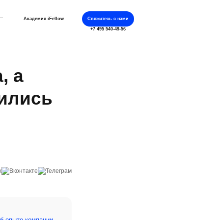
Академия iFellow
Свяжитесь с нами
+7 495 540-49-56
, а
чились
Об опыте компании