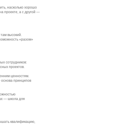
ить, насколько хорошо
а проекте, а с другой —
там высокий.
возможность «разом»
ых сотрудников:
сных проектов.
ренним ценностям.
— основа принципов
можностью
ах — школа для
вышать квалификацию,