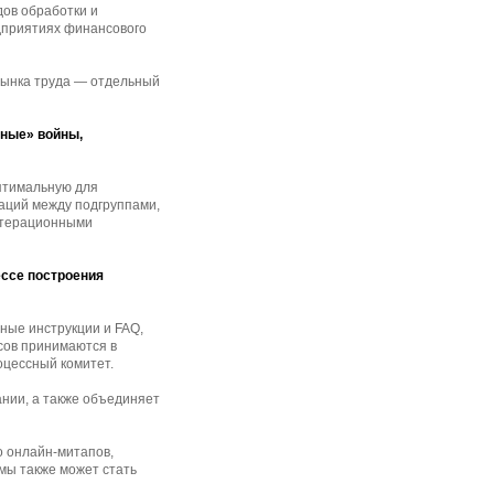
дов обработки и
дприятиях финансового
 рынка труда — отдельный
зные» войны,
оптимальную для
каций между подгруппами,
итерационными
ессе построения
ные инструкции и FAQ,
сов принимаются в
оцессный комитет.
ании, а также объединяет
о онлайн-митапов,
емы также может стать