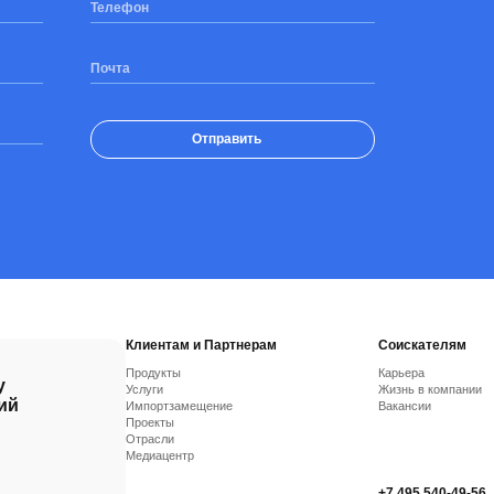
Телефон
Почта
Отправить
Клиентам и Партнерам
Соискателям
Продукты
Карьера
у
Услуги
Жизнь в компании
ий
Импортзамещение
Вакансии
Проекты
Отрасли
Медиацентр
+7 495 540-49-56