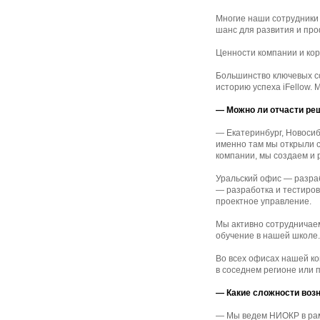
Многие наши сотрудники 
шанс для развития и пр
Ценности компании и ко
Большинство ключевых с
историю успеха iFellow.
— Можно ли отчасти ре
— Екатеринбург, Новоси
именно там мы открыли 
компании, мы создаем и 
Уральский офис — разраб
— разработка и тестиров
проектное управление.
Мы активно сотрудничаем
обучение в нашей школе
Во всех офисах нашей ко
в соседнем регионе или 
— Какие сложности воз
— Мы ведем НИОКР в рам