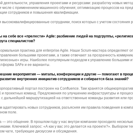
й деятельности, управления проектами и ресурсами: разработку новых мето
ом числе с применением машинного обучения; оптимизацию процессов на пре
тации сотрудников и повышения квалификации.
я высококвалифицированные сотрудники, поиск которых с учетом состояния
 на себе все «прелести» Agile: разбиение людей на подгруппы, «религио
друга специалистов?
рмальная практика для enterprise Agile. Наши Scrum-мастера определяют 
правления большими проектами, а также отвечают за прозрачность коммуни
лигиозные» игры. Наиболее популярным подходом к управлению большими 
атформа SAFe и ее варианты.
нешние мероприятия — митапы, конференции и другие — помогают в проц
развитие внутренних инициатив сотрудников и собирается база знаний?
корпоративный портал построен на Confluence. Там хранятся общекорпоратив
 и проектных команд. Предложения по улучшению инфраструктуры и процес
sk с дальнейшей маршрутизацией на ответственные команды развития или пр
м адаптировать новых сотрудников, разъясняя им правила поведения в комп
ином поле.
 — это общение. В прошлом году у нас внутри компании проходило нескольк
ками. Ключевой запрос: «А как у вас это делается на проекте?». Выбором т
ом чате, требующее дискуссии и обсуждения.