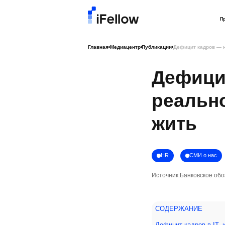
П
Главная
Медиацентр
Публикации
Дефицит кадров — н
Дефицит
реально
жить
HR
СМИ о нас
Источник:
Банковское об
СОДЕРЖАНИЕ
Дефицит кадров в IT-