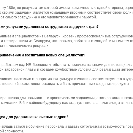
нку 180», по результатам которой имеем возможность, с одной стороны, оцен
о своими задачами, является командным игроком и соответствует своей роли н
 от самого сотрудника о его удовлетворенности работой.
ами услугами удаленных сотрудников из других стран?
анимаем специалистов из Беларуси. Уровень профессионализма сотрудников 
 и тестировщики из Беларуси, как правило, работают командой, и мы имеем 
сти в человеческих ресурсах.
привлечения и воспитания новых специалистов?
а работаем над HR-брендом, чтобы стать привлекательными для потенциальн
й заработной платы и создаем комфортные условия для реализации интере
нивает, насколько корпоративная культура компании соответствует его внут
 отношений, возможность созидать и быть причастным к созданию продукта 
тировщиков для новичков — с практическими заданиями, стажировками и воз
 компании. В ближайшем будущем у нас стартует школа аналитиков, а в план
дел для удержания ключевых кадров?
 вкладываться в обучение персонала и давать сотрудникам возможность по
ной сложности.