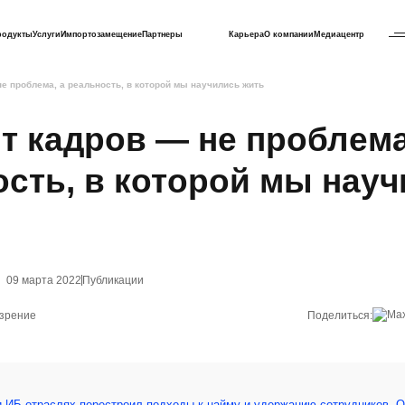
родукты
Услуги
Импортозамещение
Партнеры
Карьера
О компании
Медиацентр
е проблема, а реальность, в которой мы научились жить
 кадров — не проблема
сть, в которой мы нау
09 марта 2022
Публикации
озрение
Поделиться:
 и ИБ-отраслях перестроил подходы к найму и удержанию сотрудников. 