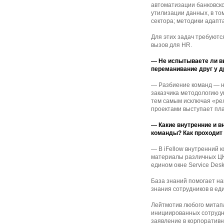
автоматизации банковско
утилизации данных, в т
сектора; методики адап
Для этих задач требуютс
вызов для HR.
— Не испытываете ли вы
переманивание друг у 
— Разбиение команд — но
заказчика методологию у
тем самым исключая «ре
проектами выступает пл
— Какие внутренние и в
команды? Как проходит 
— В iFellow внутренний 
материалы различных ЦК
едином окне Service De
База знаний помогает на
знания сотрудников в ед
Лейтмотив любого митапа
инициированных сотрудни
заявление в корпоративн