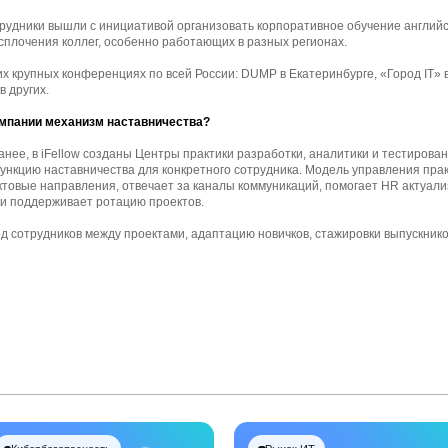
рудники вышли с инициативой организовать корпоративное обучение английс
сплочения коллег, особенно работающих в разных регионах.
их крупных конференциях по всей России: DUMP в Екатеринбурге, «Город IT» в
в других.
омпании механизм наставничества?
анее, в iFellow созданы Центры практики разработки, аналитики и тестирова
нкцию наставничества для конкретного сотрудника. Модель управления прак
ктовые направления, отвечает за каналы коммуникаций, помогает HR актуали
 и поддерживает ротацию проектов.
од сотрудников между проектами, адаптацию новичков, стажировки выпускник