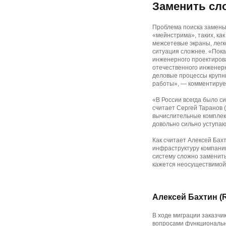
Заменить сл
Проблема поиска замены 
«мейнстрима», таких, ка
межсетевые экраны, легк
ситуация сложнее. «Пок
инженерного проектирова
отечественного инженер
деловые процессы крупны
работы», — комментируе
«В России всегда было 
считает Сергей Таранов 
вычислительные комплек
довольно сильно уступа
Как считает Алексей Бах
инфраструктуру компании
систему сложно заменить
кажется неосуществимой,
Алексей Бахтин (
В ходе миграции заказчик
вопросами функционально