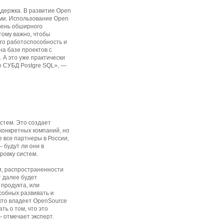
ддержка. В развитие Open
ми. Использование Open
очень обширного
тому важно, чтобы
его работоспособность и
на базе проектов с
 А это уже практически
е СУБД Postgre SQL», —
стем. Это создает
 конкретных компаний, но
 все партнеры в России,
— будут ли они в
ровку систем.
и, распространенности
т далее будет
 продукта, или
собных развивать и
 кто владеет OpenSource
ть о том, что это
 отмечает эксперт.