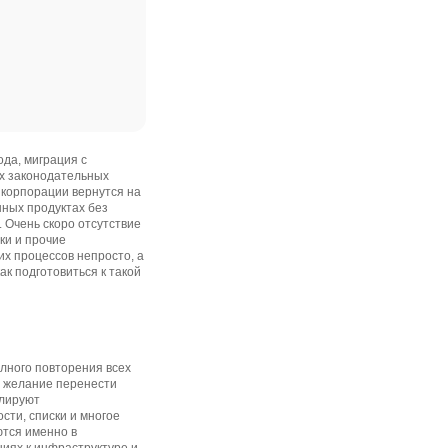
ода, миграция с
х законодательных
 корпорации вернутся на
нных продуктах без
 Очень скоро отсутствие
ки и прочие
х процессов непросто, а
ак подготовиться к такой
олного повторения всех
я желание перенести
блируют
сти, списки и многое
ются именно в