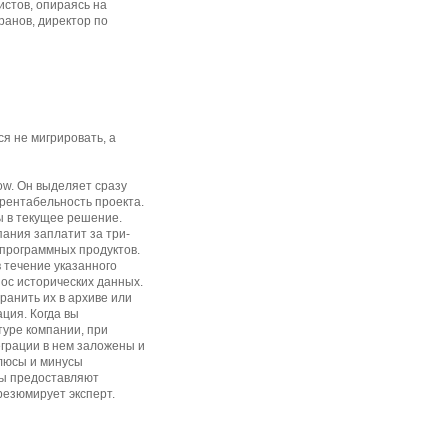
истов, опираясь на
ранов, директор по
ся не мигрировать, а
ow. Он выделяет сразу
 рентабельность проекта.
ы в текущее решение.
ания заплатит за три-
 программных продуктов.
в течение указанного
ос исторических данных.
анить их в архиве или
ция. Когда вы
уре компании, при
еграции в нем заложены и
плюсы и минусы
ры предоставляют
резюмирует эксперт.