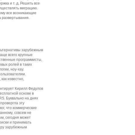
жка и т. д. Решить все
существлять миграцию.
тому все возникающие
а развертывания.
альтернативы зарубежным
Чаще всего крупные
ественные программисты,
евых ролей в таких
огии, ноу-хау.
пользователям.
как известно,
ентирует Кирилл Федулов
есплатной основе в
RS. Буквально на днях
опровергла эту
мог, что коммерческие
анному, совсем не
ым, сегодня может
риски и принимать
ору зарубежным