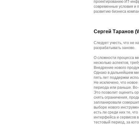
проектированию ИТ-инфра
современные условия и п
развитию бизнеса компан
Сергей Таранов (
Следует учесть, что не 
разрабатывать заново.
О сложности процесса ми
несколько аспектов, тре
Внедрение нового проду
Однако в дальнейшем миг
пять лет поддержки испо
Не исключено, что новое
периода или раньше. Во-
Это позволит оценить ор
снять ограничения, прод
запланировали совершит
выборе нового инструмен
есть ли среди них те, чт
интерфейса и сервисов в
тестовый период, за кот