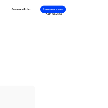
Академия iFellow
Свяжитесь с нами
+7 495 540-49-56