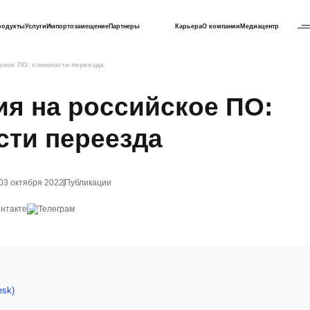
родукты
Услуги
Импортозамещение
Партнеры
Карьера
О компании
Медиацентр
ское ПО: сложности переезда
я на российское ПО:
сти переезда
03 октября 2022
Публикации
esk)
)