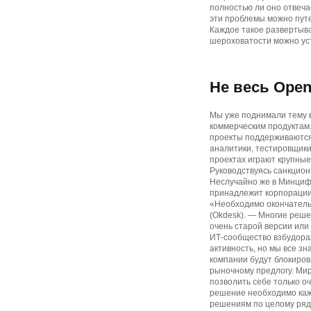
полностью ли оно отвеча
эти проблемы можно путе
Каждое такое развертыв
шероховатости можно ус
Не весь Open
Мы уже поднимали тему 
коммерческим продуктам.
проекты поддерживаются 
аналитики, тестировщики
проектах играют крупные 
Руководствуясь санкцион
Неслучайно же в Минцифр
принадлежит корпорации 
«Необходимо окончательн
(Okdesk). — Многие реше
очень старой версии или
ИТ-сообщество взбудораж
активность, но мы все зн
компании будут блокиров
рыночному предлогу. Мир
позволить себе только о
решение необходимо каж
решениям по целому ряд