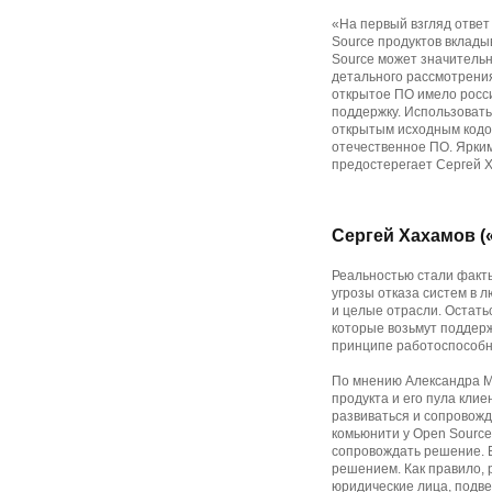
«На первый взгляд ответ
Source продуктов вклад
Source может значительн
детального рассмотрения
открытое ПО имело росси
поддержку. Использовать
открытым исходным кодом
отечественное ПО. Ярким
предостерегает Сергей 
Сергей Хахамов 
Реальностью стали факт
угрозы отказа систем в 
и целые отрасли. Остать
которые возьмут поддержк
принципе работоспособны
По мнению Александра Мо
продукта и его пула кли
развиваться и сопровожд
комьюнити у Open Source
сопровождать решение. В
решением. Как правило, 
юридические лица, подве