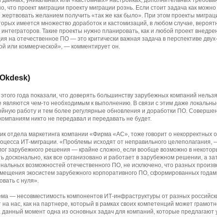
 данных, уникальных или «кастомных» настройках, дополнительных требован
о, что проект миграции проекту миграции рознь. Если стоит задача как можно
 жертвовать желанием получить «так же как было». При этом проекты миграц
торых имеется множество доработок и кастомизаций, в любом случае, вероят
интеграторов. Такие проекты нужно планировать, как и любой проект внедрен
ция на отечественное ПО — это критически важная задача в перспективе двух
ой или коммерческой», — комментирует он.
Okdesk)
того года показали, что доверять большинству зарубежных компаний нельзя
е являются чем-то необходимым к выполнению. В связи с этим даже локальны
ойную работу и тем более регулярные обновления и доработки ПО. Совершен
омпаниям никто не передавал и передавать не будет.
ик отдела маркетинга компании «Фирма «АС», тоже говорит о некорректных
роцесса ИТ-миграции. «Проблемы исходят от неправильного целеполагания, 
ог зарубежного решения — крайне сложно, если вообще возможно в некоторы
ь досконально, как все организовано и работает в зарубежном решении, а зат
нальных возможностей отечественного ПО, не исключено, что разных произв
амещения экосистем зарубежного корпоративного ПО, сформированных годам
овать с нуля».
ема — несовместимость компонентов ИТ-инфраструктуры от разных российск
на нас, как на партнере, который в рамках своих компетенций может грамот
 данный момент одна из основных задач для компаний, которые предлагают у