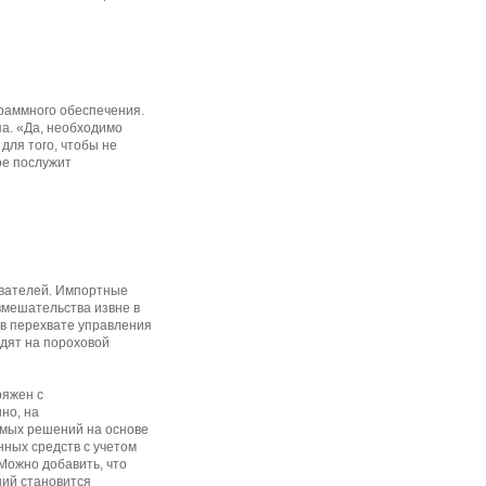
раммного обеспечения.
па. «Да, необходимо
для того, чтобы не
ое послужит
ователей. Импортные
вмешательства извне в
 в перехвате управления
дят на пороховой
ряжен с
но, на
емых решений на основе
нных средств с учетом
Можно добавить, что
ний становится