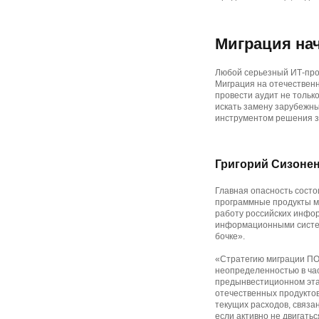
Миграция нач
Любой серьезный ИТ-про
Миграция на отечественн
провести аудит не тольк
искать замену зарубежны
инструментом решения за
Григорий Сизонен
Главная опасность сост
программные продукты мо
работу российских инфор
информационными систем
бочке».
«Стратегию миграции ПО 
неопределенностью в час
предынвестиционном эта
отечественных продуктов
текущих расходов, связа
если активно не двигать