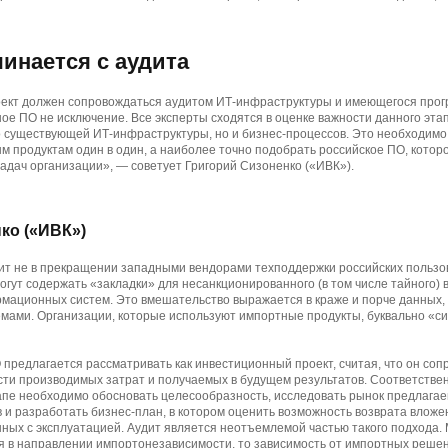
инается с аудита
ект должен сопровождаться аудитом ИТ-инфраструктуры и имеющегося прог
ое ПО не исключение. Все эксперты сходятся в оценке важности данного эта
о существующей ИТ-инфраструктуры, но и бизнес-процессов. Это необходимо 
м продуктам один в один, а наиболее точно подобрать российское ПО, котор
дач организации», — советует Григорий Сизоненко («ИВК»).
ко («ИВК»)
оит не в прекращении западными вендорами техподдержки российских польз
гут содержать «закладки» для несанкционированного (в том числе тайного) 
мационных систем. Это вмешательство выражается в краже и порче данных,
ами. Организации, которые используют импортные продукты, буквально «си
предлагается рассматривать как инвестиционный проект, считая, что он соп
ти производимых затрат и получаемых в будущем результатов. Соответствен
пе необходимо обосновать целесообразность, исследовать рынок предлага
 и разработать бизнес-план, в котором оценить возможность возврата вложе
нных с эксплуатацией. Аудит является неотъемлемой частью такого подхода. 
ся в направлении импортонезависимости, то зависимость от импортных реше