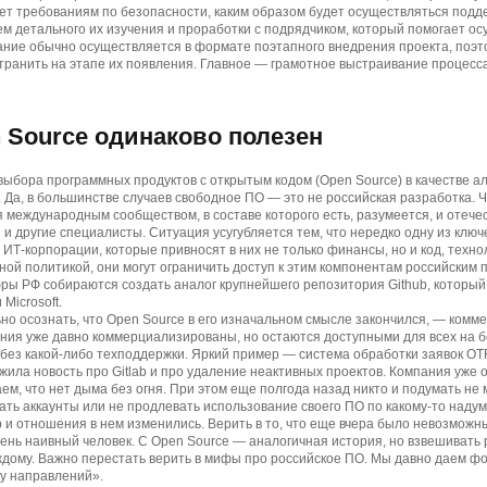
ет требованиям по безопасности, каким образом будет осуществляться поддер
м детального их изучения и проработки с подрядчиком, который помогает о
ание обычно осуществляется в формате поэтапного внедрения проекта, поэ
транить на этапе их появления. Главное — грамотное выстраивание процесс
 Source одинаково полезен
выбора программных продуктов с открытым кодом (Open Source) в качестве 
 Да, в большинстве случаев свободное ПО — это не российская разработка. 
международным сообществом, в составе которого есть, разумеется, и отеч
 и другие специалисты. Ситуация усугубляется тем, что нередко одну из ключ
ИТ-корпорации, которые привносят в них не только финансы, но и код, технол
ной политикой, они могут ограничить доступ к этим компонентам российским 
ы РФ собираются создать аналог крупнейшего репозитория Github, который, 
Microsoft.
о осознать, что Open Source в его изначальном смысле закончился, — комм
ния уже давно коммерциализированы, но остаются доступными для всех на б
 без какой-либо техподдержки. Яркий пример — система обработки заявок OT
ила новость про Gitlab и про удаление неактивных проектов. Компания уже 
аем, что нет дыма без огня. При этом еще полгода назад никто и подумать не 
ать аккаунты или не продлевать использование своего ПО по какому-то надум
 и отношения в нем изменились. Верить в то, что еще вчера было невозможн
чень наивный человек. С Open Source — аналогичная история, но взвешивать 
дому. Важно перестать верить в мифы про российское ПО. Мы давно даем ф
у направлений».