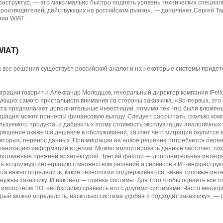
структур, — это максимально быстро поднять уровень технических специал
роизводителей, действующих на российском рынке», — дополняет Сергей Та
ии WIAT.
WIAT)
на все решения существует российский аналог и на некоторые системы придет
грации говорит и Александр Молодцов, генеральный директор компании iFell
бующих самого пристального внимания со стороны заказчика. «Во-первых, это
кта предполагает дополнительные инвестиции, помимо тех, что были вложен
рация может принести финансовую выгоду. Следует рассчитать, сколько комп
льзуемого продукта, и добавить к этому стоимость эксплуатации аналогичных
 решение окажется дешевле в обслуживании, за счет чего миграция окупится 
вторых, перенос данных. При миграции на новое решение потребуется перен
ганизацию информации в целом. Можно импортировать данные частично, сохр
иктованные прежней архитектурой. Третий фактор — дополнительная интегра
ь вторичную интеграцию с множеством решений и сервисов в ИТ-инфраструкт
та важно определить, какие технологии поддерживаются, какие типовые инт
о нужны заказчику. И наконец — оценка системы. Для того чтобы оценить все 
 импортном ПО, необходимо сравнить его с другими системами. Часто вендо
орый можно определить, насколько система удобна и подходит заказчику», — 