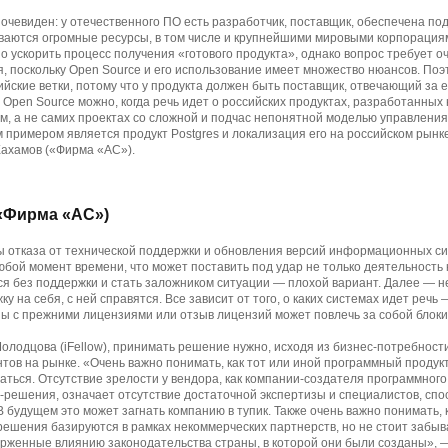
 очевиден: у отечественного ПО есть разработчик, поставщик, обеспечена по
ываются огромные ресурсы, в том числе и крупнейшими мировыми корпорация
о ускорить процесс получения «готового продукта», однако вопрос требует 
, поскольку Open Source и его использование имеет множество нюансов. Поэ
йские ветки, потому что у продукта должен быть поставщик, отвечающий за 
 Open Source можно, когда речь идет о российских продуктах, разработанных 
, а не самих проектах со сложной и подчас непонятной моделью управления.
 примером является продукт Postgres и локализация его на российском рынк
Хахамов («Фирма «АС»).
(«Фирма «АС»)
ы отказа от технической поддержки и обновления версий информационных си
любой момент времени, что может поставить под удар не только деятельность
ся без поддержки и стать заложником ситуации — плохой вариант. Далее — не
у на себя, с ней справятся. Все зависит от того, о каких системах идет речь 
 с прежними лицензиями или отзыв лицензий может повлечь за собой блоки
лодцова (iFellow), принимать решение нужно, исходя из бизнес-потребност
ентов на рынке. «Очень важно понимать, как тот или иной программный продук
аться. Отсутствие зрелости у вендора, как компании-создателя программного
-решения, означает отсутствие достаточной экспертизы и специалистов, спо
 будущем это может загнать компанию в тупик. Также очень важно понимать,
решения базируются в рамках некоммерческих партнерств, но не стоит забыва
рженные влиянию законодательства страны, в которой они были созданы», —