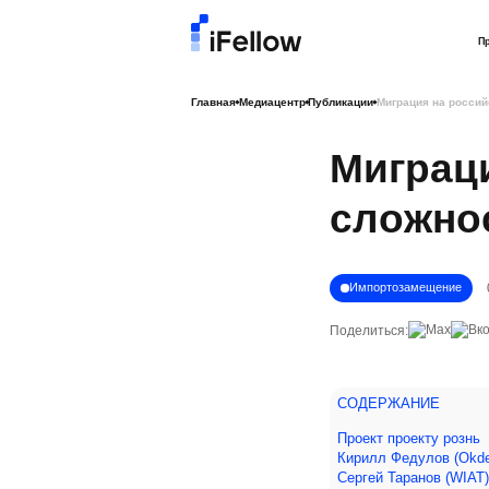
П
Главная
Медиацентр
Публикации
Миграция на россий
Миграци
сложно
Импортозамещение
Поделиться:
СОДЕРЖАНИЕ
Проект проекту рознь
Кирилл Федулов (Okd
Сергей Таранов (WIAT