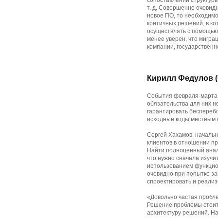
сопоставлении структуры
т. д. Совершенно очевидн
новое ПО, то необходимо
критичных решений, в ко
осуществлять с помощью 
менее уверен, что мигра
компании, государственн
Кирилл Федулов (
События февраля-марта э
обязательства для них н
гарантировать беспереб
исходные коды местным к
Сергей Хахамов, начальн
клиентов в отношении п
Найти полноценный анал
что нужно сначала изучит
использованием функцио
очевидно при попытке з
спроектировать и реализ
«Довольно частая пробл
Решение проблемы стоит 
архитектуру решений. На