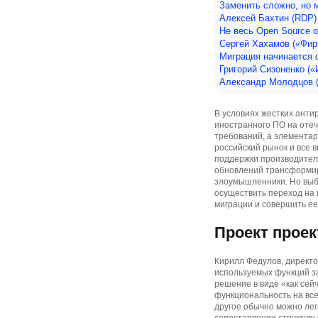
Заменить сложно, но 
Алексей Бахтин (RDP)
Не весь Open Source 
Сергей Хахамов («Фир
Миграция начинается 
Григорий Сизоненко (
Александр Молодцов (i
В условиях жестких анти
иностранного ПО на оте
требований, а элемента
российский рынок и все 
поддержки производителя
обновлений трансформир
злоумышленники. Но выбр
осуществить переход на 
миграции и совершить е
Проект проек
Кирилл Федулов, директо
используемых функций з
решение в виде «как сей
функциональность на все
другое обычно можно лег