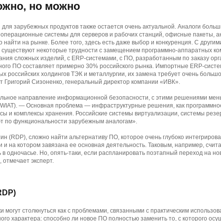
ожно, но можно
для зарубежных продуктов также остается очень актуальной. Аналоги больш
к операционные системы для серверов и рабочих станций, офисные пакеты, 
о найти на рынке. Более того, здесь есть даже выбор и конкуренция. С други
а существуют некоторые трудности с замещением программно-аппаратных ко
ния сложных изделий, с ERP-системами, с ПО, разработанным по заказу орг
ного ПО составляет примерно 30% российского рынка. Импортные ERP-систе
х российских холдингов ТЭК и металлургии, их замена требует очень больш
т Григорий Сизоненко, генеральный директор компании «ИВК».
сильное направление информационной безопасности, с этими решениями мен
(WIAT). — Основная проблема — инфраструктурные решения, как программное
сы и комплексы хранения. Российские системы виртуализации, системы резе
ют по функциональности зарубежным аналогам».
тин (RDP), cложно найти альтернативу ПО, которое очень глубоко интегриров
 и на котором завязана ее основная деятельность. Таковым, например, сч
 в одночасье. Но, опять-таки, если распланировать поэтапный переход на но
 отмечает эксперт.
RDP)
и могут столкнуться как с проблемами, связанными с практическим использов
го характера: способно ли новое ПО полностью заменить то, с которого осу