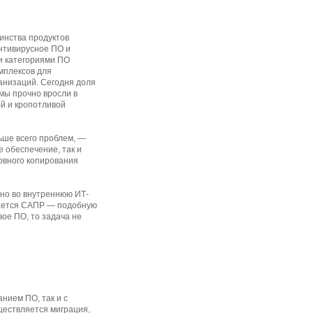
инства продуктов
антивирусное ПО и
ми категориями ПО
мплексов для
анизаций. Сегодня доля
мы прочно вросли в
ой и кропотливой
ьше всего проблем, —
 обеспечение, так и
рвного копирования
ано во внутреннюю ИТ-
итается САПР — подобную
вое ПО, то задача не
анием ПО, так и с
ществляется миграция,