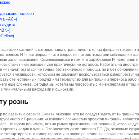
можно
одинаково полезен
ма «АС»)
с аудита
«ИВК»)
Fellow)
российских санкций, в которых наша страна живет с конца февраля текущего г
чественные ИТ-платформы — это вопрос не патриотизма или соблюдения все
рный залог выживания. Сомневающихся в том, что зарубежные ИТ-компании и
вновь станет «как раньше» уже практически не осталось. Работать на иностра
 — значит остаться не только без технической помощи, но и без обновлений.
уется в уязвимости, которыми не замедлят воспользоваться киберпреступни
ать отечественный продукт или технологию для миграции и переноса рабочи
него еще сложнее. Сегодня мы хотели бы поговорить с ИТ-экспертами о том, к
е с минимальными расходами и ошибками.
ту рознь
р по развитию сервиса Okdesk, убежден, что не следует ждать от миграции п
арубежного ИТ-решения. «Основной сложностью проектов миграции являетс
час». Но нужно понимать, что на рынке практически нет решений, которые ду
х уровнях «один в один». Это касается даже типового ПО. Да, основные сущно
ко экспортировать и импортировать на новое решение, но сложности начина