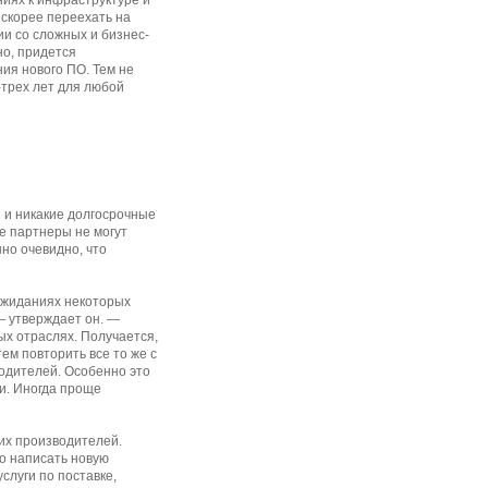
иях к инфраструктуре и
 скорее переехать на
ии со сложных и бизнес-
но, придется
ия нового ПО. Тем не
-трех лет для любой
 и никакие долгосрочные
е партнеры не могут
но очевидно, что
 ожиданиях некоторых
— утверждает он. —
х отраслях. Получается,
ем повторить все то же с
одителей. Особенно это
и. Иногда проще
их производителей.
но написать новую
слуги по поставке,