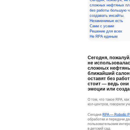
сложных нефтяных пла
без работы большую ч
создавать инсайты.
Незаменимые есть
Сами с усами
Решение для всех
Не RPA единым
Сегодня, пожалуй
не использовалас
сложных нефтяны
ближайший салон.
оставят без рабо
стоит — ведь они
эмоции или созда
О том, что такое RPA, ка
кол-центров, говорили уч
Сегодня
RPA — Robotic P
обработки и передачи да
пользовательским интерф
в детский сад.