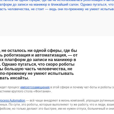
тформ до записи на маникюр в ближайший салон. Однако пугаться, что 
асть человечества, не стоит — ведь они по-прежнему не умеют испытыв
, не осталось ни одной сферы, где бы
ь роботизация и автоматизация, — от
х платформ до записи на маникюр в
 Однако пугаться, что скоро роботы
ты большую часть человечества, не
 по-прежнему не умеют испытывать
вать инсайты.
к идет процесс
импортозамещения
в этой сфере и почему чат-боты и роботы 
астники круглого стола «Фонтанки».
rocess Automation
— всё чаще внедряют в жизнь компаний, упрощая рутинные
нных. По сути, это роботы, которые выполняют ту же работу, что и люди, вза
ейсом, но только делают это быстрее, им не нужен отпуск, больничный и он