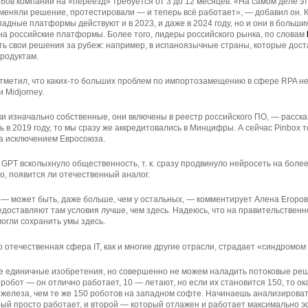
бов компании на «переезд» требуется от 3 до 12 месяцев. «На самом деле э
еняли решение, протестировали — и теперь всё работает», — добавил он. 
ападные платформы действуют и в 2023, и даже в 2024 году, но и они в больш
а российские платформы. Более того, лидеры российского рынка, по словам
ь свои решения за рубеж: например, в испаноязычные страны, которые дос
продуктам.
тметил, что каких-то больших проблем по импортозамещению в сфере RPA нет
и Midjorney.
ки изначально собственные, они включены в реестр российского ПО, — расск
ь в 2019 году, то мы сразу же аккредитовались в Минцифры. А сейчас Pinbox 
а исключением Евросоюза.
 GPT всколыхнуло общественность, т. к. сразу продвинуло нейросеть на более
о, появится ли отечественный аналог.
 — может быть, даже больше, чем у остальных, — комментирует Алена Егоров
доставляют там условия лучше, чем здесь. Надеюсь, что на правительственн
огли сохранить умы здесь.
о отечественная сфера IT, как и многие другие отрасли, страдает «синдромом
 единичные изобретения, но совершенно не можем наладить потоковые реш
робот — он отлично работает, 10 — летают, но если их становится 150, то ок
 железа, чем те же 150 роботов на западном софте. Начинаешь анализироват
орый просто работает, и второй — который отлажен и работает максимально 