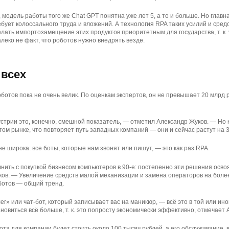
 модель работы того же Chat GPT понятна уже лет 5, а то и больше. Но глав
ебует колоссального труда и вложений. А технология RPA таких усилий и сред
лать импортозамещение этих продуктов приоритетным для государства, т. к. у
алеко не факт, что роботов нужно внедрять везде.
 всех
ботов пока не очень велик. По оценкам экспертов, он не превышает 20 млрд 
трии это, конечно, смешной показатель, — отметил Александр Жуков. — Но к
том рынке, что повторяет путь западных компаний — они и сейчас растут на 3
 широка: все боты, которые нам звонят или пишут, — это как раз RPA.
ить с покупкой бизнесом компьютеров в 90-е: постепенно эти решения освоят
ков. — Увеличение средств малой механизации и замена операторов на боле
отов — общий тренд.
г» или чат-бот, который записывает вас на маникюр, — всё это в той или ино
новиться всё больше, т. к. это попросту экономически эффективно, отмечает 
ота для компании будет стоить около 100 тысяч рублей, а его обслуживание,