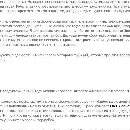
ольше нравится. Но после превышения какого-то порога сходства это вызыва
ый страх. Роботы меняются стремительно, а люди — поколениями. Поэтому 
вою жизнь проведет с этими роботами, и тогда не будет чувствовать их чужим
: человеческая психика формировалась тысячелетиями, и у нас много механи
тметил Александр Жуков. — Не думаю, что когда-то появится поколение, кот
ческим эмоциям. Я с интересом смотрю на чат-ботов, которых некоторые бре
тоге лицом бренда становится чат-бот. Да, когда нужен сбор информации и р
 вот сочувствия он вам не обеспечит. Кроме того, роботы не могут находить ч
 ломаются, когда происходит что-то странное.
укова, люди должны мигрировать в сторону функций, которые требуют прояв
сть.
и
 IT-продуктами, в 2022 году активизировалось импортозамещение и в сфере RP
ользовались несколько крупных платформенных решений. Наибольшую долю з
sm, из популярных можно отметить UI Automation, — рассказывает
Глеб Леоно
и телекоме перешли на отечественные платформы, в реестре их около двух д
, Primo и Pix, на которые все успешно мигрируют. Есть очень специфически
то у них нет no code интерфейса.