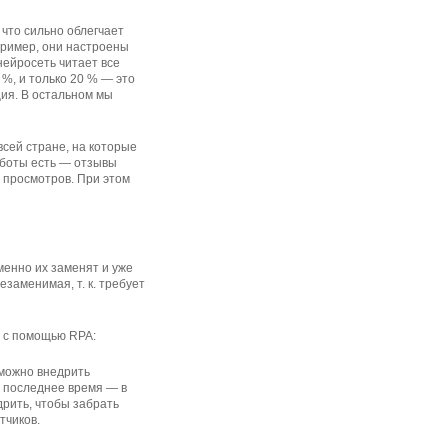
 что сильно облегчает
пример, они настроены
нейросеть читает все
 %, и только 20 % — это
ция. В остальном мы
сей стране, на которые
аботы есть — отзывы
 просмотров. При этом
менно их заменят и уже
заменимая, т. к. требует
и с помощью RPA:
зможно внедрить
в последнее время — в
рить, чтобы забрать
тчиков.