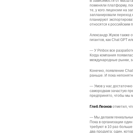
В зависимости от масшта
поменяли платформу, пом
те, у кого лицензии на з
запланировали переход н
планируют экспортироват
относятся к российским 
Александр Жуков также о
гигантов, как Chat GPT ил
— У Pinbox все разработ
Когда компания появилас
международные рынки, з
Конечно, появление Chat
раньше. И пока непонятн
— Умов у нас достаточно
самородкам зачастую пре
предпринято, чтобы мы м
Глеб Леонов
отметил, чт
— Мы делаем гениальные
Пока в организации один 
требуют в 10 раз больше
два продукта: один, кот