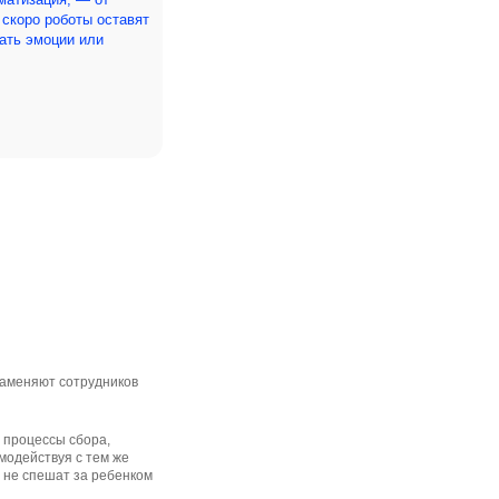
скоро роботы оставят
ать эмоции или
заменяют сотрудников
 процессы сбора,
имодействуя с тем же
и не спешат за ребенком