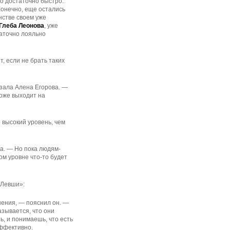
то достаточно быстро:
Конечно, еще остались
инстве своем уже
Глеба Леонова
, уже
таточно лояльно
, если не брать таких
азала Алена Егорова. —
тоже выходит на
 высокий уровень, чем
а. — Но пока людям-
ом уровне что-то будет
 Левши»:
ения, — пояснил он. —
азывается, что они
ь, и понимаешь, что есть
эффективно.