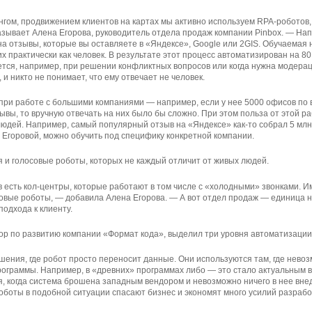
нгом, продвижением клиентов на картах мы активно используем RPA-роботов,
азывает Алена Егорова, руководитель отдела продаж компании Pinbox. — На
на отзывы, которые вы оставляете в «Яндексе», Google или 2GIS. Обучаемая 
их практически как человек. В результате этот процесс автоматизирован на 80
ется, например, при решении конфликтных вопросов или когда нужна модера
 и никто не понимает, что ему отвечает не человек.
при работе с большими компаниями — например, если у нее 5000 офисов по в
ывы, то вручную отвечать на них было бы сложно. При этом польза от этой р
людей. Например, самый популярный отзыв на «Яндексе» как-то собрал 5 млн
 Егоровой, можно обучить под специфику конкретной компании.
 и голосовые роботы, которых не каждый отличит от живых людей.
 есть кол-центры, которые работают в том числе с «холодными» звонками. И
вые роботы, — добавила Алена Егорова. — А вот отдел продаж — единица не
подхода к клиенту.
ор по развитию компании «Формат кода», выделил три уровня автоматизаци
ения, где робот просто переносит данные. Они используются там, где нево
ограммы. Например, в «древних» программах либо — это стало актуальным 
 когда система брошена западным вендором и невозможно ничего в нее внед
оботы в подобной ситуации спасают бизнес и экономят много усилий разрабо