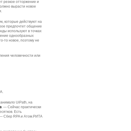
ет резкое отторжение и
должно вырасти новое
и.
к, которые действуют на
орое предпочтет общение
нды используют в точках
ешение однообразных
то-то новое, поэтому не
ления человечности или
A.
анимало UiPath, на
в
. — Сейчас практически
есятков. Есть
е — Сбер RPA и Атом.РИТА