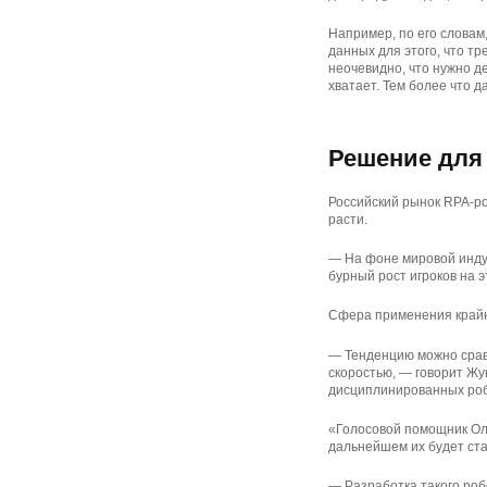
Например, по его словам,
данных для этого, что тр
неочевидно, что нужно де
хватает. Тем более что д
Решение для
Российский рынок RPA-ро
расти.
— На фоне мировой индус
бурный рост игроков на э
Сфера применения крайне
— Тенденцию можно сравн
скоростью, — говорит Жу
дисциплинированных роб
«Голосовой помощник Оле
дальнейшем их будет ста
— Разработка такого роб