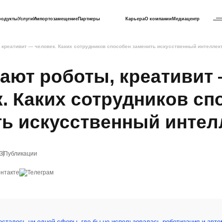
родукты
Услуги
Импортозамещение
Партнеры
Карьера
О компании
Медиацентр
креативит — человек. Каких сотрудников способен заменить искусственный интеллек
ают роботы, креативит
. Каких сотрудников сп
ть искусственный интел
3
Публикации
осталось ни одной сферы, где бы не использовалась роботизация и авто