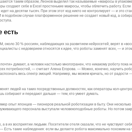
шаются таким образом, Леонов выделил так называемые «макросы в упаковке
ры создают себе в Excel простенькие макросы, чтобы облегчить работу. Если
 идет на десятки тысяч. При этом этот код никто не контролирует — и это ст
И в подобном случае платформенное решение не создает новый код, а собира
оступа.
 есть
, около 30 % россиян, наблюдающих за развитием нейросетей, верят в «во
ециалисты с недоверием относятся к идее, что роботы заменят всех, — и это
почти» думают, а человек настолько многогранен, что никакому роботу пока н
всех потребностей, — считает Алена Егорова. — Можно, конечно, научить роб
распознать весь спектр эмоций. Например, мы можем кричать, но от радости —
менят людей на таких посредственных должностях, как операторы кол-центро
шь собирают и передают дальше — тем, кто умеет думать.
имер опыт японцев — пионеров реальной роботизации в быту. Они несколько
бслуживающего персонала выступали человекоподобные роботы. Но потом зак
, а в их восприятии людьми. Посетители отеля сказали, что не чувствуют себ
— Есть такие наблюдения: если вы делаете робота максимально похожим на 