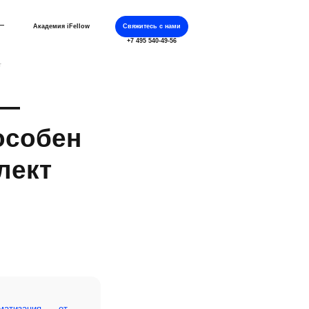
Академия iFellow
Свяжитесь с нами
+7 495 540-49-56
т
 —
особен
лект
матизация, — от