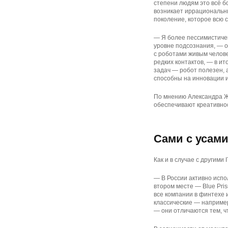
степени людям это всё б
возникает иррациональн
поколение, которое всю с
— Я более пессимистичен
уровне подсознания, — о
с роботами живым челове
редких контактов, — в и
задач — робот полезен, а
способны на инновации и
По мнению Александра Ж
обеспечивают креативно
Сами с усам
Как и в случае с другими
— В России активно исп
втором месте — Blue Pri
все компании в финтехе 
классические — например
— они отличаются тем, ч