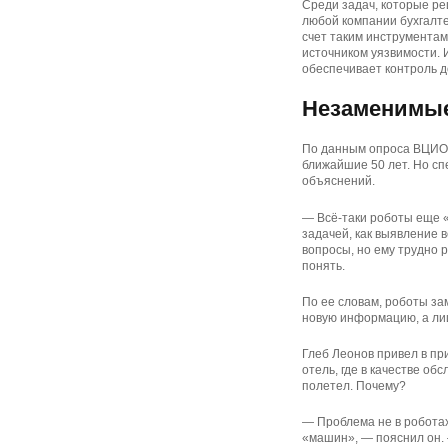
Среди задач, которые ре
любой компании бухгалте
счет таким инструментам
источником уязвимости. 
обеспечивает контроль д
Незаменимые
По данным опроса ВЦИОМ
ближайшие 50 лет. Но сп
объяснений.
— Всё-таки роботы еще «
задачей, как выявление 
вопросы, но ему трудно 
понять.
По ее словам, роботы за
новую информацию, а ли
Глеб Леонов привел в пр
отель, где в качестве о
полетел. Почему?
— Проблема не в роботах
«машин», — пояснил он. 