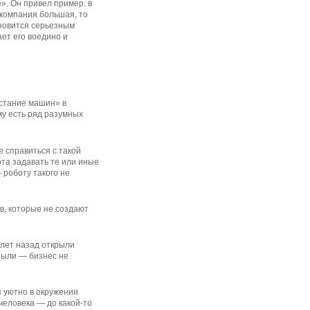
». Он привел пример: в
 компания большая, то
ановится серьезным
ет его воедино и
сстание машин» в
му есть ряд разумных
е справиться с такой
ота задавать те или иные
 роботу такого не
в, которые не создают
 лет назад открыли
рыли — бизнес не
я уютно в окружении
человека — до какой-то