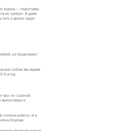
ная задача — подготовка
ств не требует. И даже
 него и других задач
рублей, но продолжает
ак раз сейчас мы видим
0 % в год.
 все, но с разной
е выносливых и
й степени роботы. И в
Алена Егорова.
 включая обучение новым