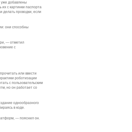
их уже добавлены
 их с картинки паспорта
ли делать проводки, если
ии: они способны
три, — отметил
новение с
 прочитать или ввести
 практики роботизации
отать с пользовательским
тм, но он работает со
создание однообразного
ираясь в коде.
латформ, — пояснил он.