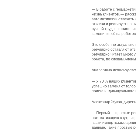
— В работе с геомаркети
жизнь клиентов, — расск
автоматически отвечать 
отклики и реагирует на н
ручной труд: он применя
заменили всё на роботов,
Это особенно актуально 
регулярно оставляют отз
регулярно читает много 
робота, по словам Алены
Аналогично используются
— У 70 % наших клиентов
успешно заменяют голосо
поиска индивидуального 
Александр Жуков, директ
— Первый — простые реш
автоматизацию внутрь пр
части импортозамещения,
данные. Такие простые р