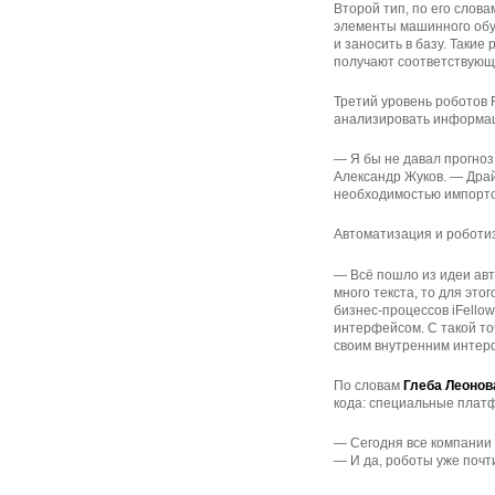
Второй тип, по его слова
элементы машинного обуч
и заносить в базу. Такие
получают соответствующ
Третий уровень роботов 
анализировать информаци
— Я бы не давал прогноз
Александр Жуков. — Драй
необходимостью импорт
Автоматизация и роботиз
— Всё пошло из идеи авто
много текста, то для эт
бизнес-процессов iFello
интерфейсом. С такой то
своим внутренним интер
По словам
Глеба Леонов
кода: специальные платф
— Сегодня все компании 
— И да, роботы уже почт