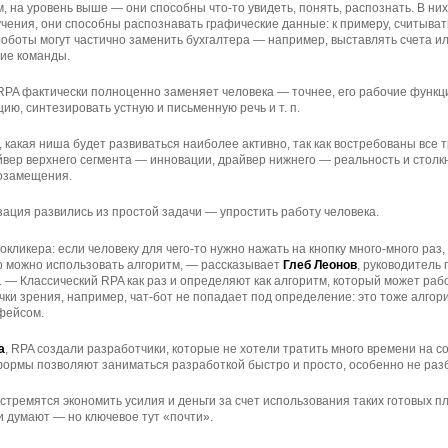
м, на уровень выше — они способны что-то увидеть, понять, распознать. В н
ения, они способны распознавать графические данные: к примеру, считывать
 роботы могут частично заменить бухгалтера — например, выставлять счета и
ие команды.
RPA фактически полноценно заменяет человека — точнее, его рабочие функц
ю, синтезировать устную и письменную речь и т. п.
, какая ниша будет развиваться наиболее активно, так как востребованы все 
вер верхнего сегмента — инновации, драйвер нижнего — реальность и столк
озамещения.
ация развились из простой задачи — упростить работу человека.
кликера: если человеку для чего-то нужно нажать на кнопку много-много раз,
ого можно использовать алгоритм, — рассказывает
Глеб Леонов
, руководитель
w. — Классический RPA как раз и определяют как алгоритм, который может раб
чки зрения, например, чат-бот не попадает под определение: это тоже алгори
фейсом.
а
, RPA создали разработчики, которые не хотели тратить много времени на 
ормы позволяют заниматься разработкой быстро и просто, особенно не разб
стремятся экономить усилия и деньги за счет использования таких готовых п
и думают — но ключевое тут «почти».