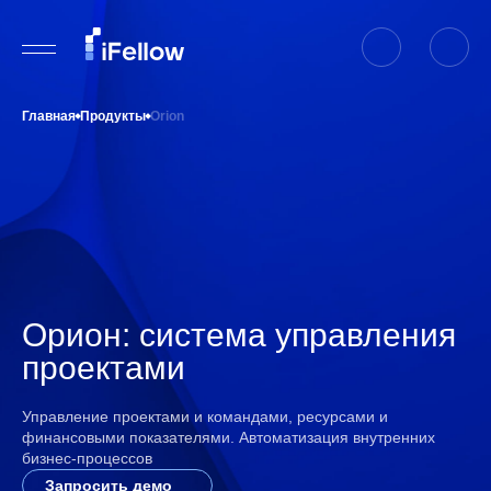
Главная
Продукты
Orion
Орион: система управления
проектами
Управление проектами и командами, ресурсами и
финансовыми показателями. Автоматизация внутренних
бизнес-процессов
Запросить демо